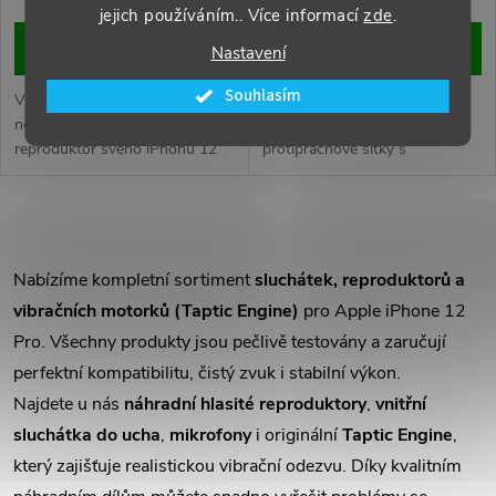
o
jejich používáním.. Více informací
zde
.
o
DO KOŠÍKU
DO KOŠÍKU
d
Nastavení
d
Souhlasím
Vyměňte poškozený nebo
Chraňte reproduktor svého
u
nefunkční hovorový
iPhonu 12 Pro pomocí
u
reproduktor svého iPhonu 12
protiprachové síťky s
k
nebo 12 Pro. Zajistěte čistý a
rámečkem. Zabraňuje vniknutí
k
jasný zvuk během telefonních
prachu a nečistot, čímž
t
hovorů.
prodlužuje životnost a zajišťuje
O
t
čistý zvuk.
ů
v
Nabízíme kompletní sortiment
sluchátek, reproduktorů a
ů
vibračních motorků (Taptic Engine)
pro Apple iPhone 12
l
Pro. Všechny produkty jsou pečlivě testovány a zaručují
á
perfektní kompatibilitu, čistý zvuk i stabilní výkon.
Najdete u nás
náhradní hlasité reproduktory
,
vnitřní
d
sluchátka do ucha
,
mikrofony
i originální
Taptic Engine
,
a
který zajišťuje realistickou vibrační odezvu. Díky kvalitním