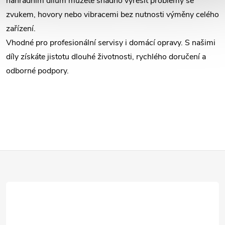
c
náhradním dílům můžete snadno vyřešit problémy se
zvukem, hovory nebo vibracemi bez nutnosti výměny celého
í
zařízení.
p
Vhodné pro profesionální servisy i domácí opravy. S našimi
díly získáte jistotu dlouhé životnosti, rychlého doručení a
r
odborné podpory.
v
k
y
v
Z
ý
á
p
i
p