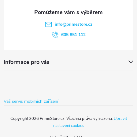
s
a
u
t
info
@
primestore.cz
í
605 851 112
Informace pro vás
Váš servis mobilních zařízení
Copyright 2026
PrimeStore.cz
. Všechna práva vyhrazena.
Upravit
nastavení cookies