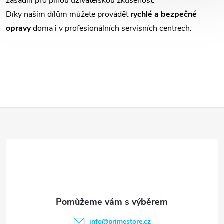
zásadní pro plnou uživatelskou zkušenost.
í
Díky našim dílům můžete provádět
rychlé a bezpečné
p
opravy
doma i v profesionálních servisních centrech.
r
v
k
y
Z
v
á
ý
p
p
i
a
s
t
info
@
primestore.cz