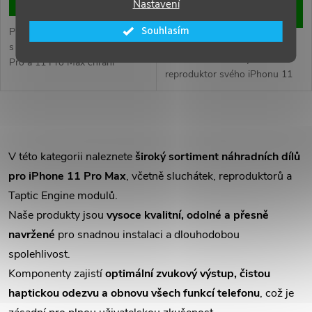
o
Nastavení
DO KOŠÍKU
d
d
Souhlasím
Protiprachová síťka mikrofonu
Vyměňte poškozený nebo
u
s držákem pro iPhone 11, 11
nefunkční hovorový
Pro a 11 Pro Max chrání
u
reproduktor svého iPhonu 11
mikrofon před prachem a
k
Pro Max. Zajistěte čistý a jasný
nečistotami, což zajišťuje čistý
k
zvuk během telefonních
a kvalitní zvuk při hovorech i
t
hovorů.
nahrávání.
O
t
ů
v
V této kategorii naleznete
široký sortiment náhradních dílů
ů
pro iPhone 11 Pro Max
, včetně sluchátek, reproduktorů a
l
Taptic Engine modulů.
á
Naše produkty jsou
vysoce kvalitní, odolné a přesně
navržené
pro snadnou instalaci a dlouhodobou
d
spolehlivost.
a
Komponenty zajistí
optimální zvukový výstup, čistou
c
haptickou odezvu a obnovu všech funkcí telefonu
, což je