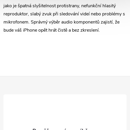
v
jako je špatná slyšitelnost protistrany, nefunkční hlasitý
k
reproduktor, slabý zvuk při sledování videí nebo problémy s
mikrofonem. Správný výběr audio komponentů zajistí, že
y
bude váš iPhone opět hrát čistě a bez zkreslení.
v
ý
p
i
Z
s
á
u
p
a