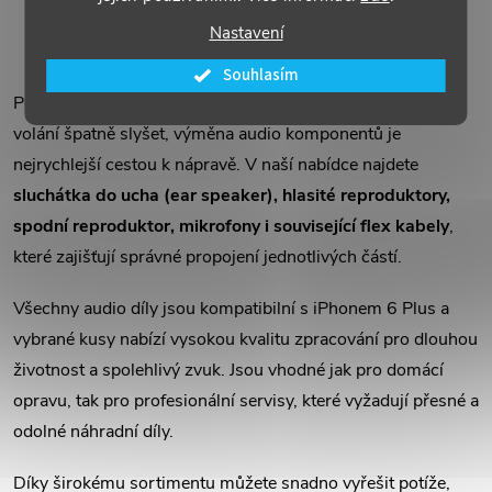
u
k
Nastavení
O
k
Souhlasím
t
v
Pokud váš iPhone 6 Plus hraje tiše, praská, nebo je při
t
volání špatně slyšet, výměna audio komponentů je
ů
l
ů
nejrychlejší cestou k nápravě. V naší nabídce najdete
á
sluchátka do ucha (ear speaker), hlasité reproduktory,
spodní reproduktor, mikrofony i související flex kabely
,
d
které zajišťují správné propojení jednotlivých částí.
a
Všechny audio díly jsou kompatibilní s iPhonem 6 Plus a
c
vybrané kusy nabízí vysokou kvalitu zpracování pro dlouhou
í
životnost a spolehlivý zvuk. Jsou vhodné jak pro domácí
opravu, tak pro profesionální servisy, které vyžadují přesné a
p
odolné náhradní díly.
r
Díky širokému sortimentu můžete snadno vyřešit potíže,