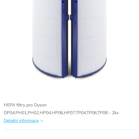
HEPA filtry pro Dyson
DP04,PH01,PH02,HP04,HP06,HP07,TP04,TP06,TP08 - 2ks
Detailní informace