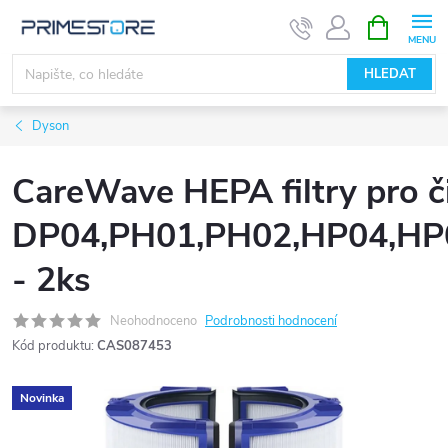
Přejít
NÁKUPNÍ
KOŠÍK
na
obsah
HLEDAT
Dyson
CareWave HEPA filtry pro č
DP04,PH01,PH02,HP04,HP
- 2ks
Neohodnoceno
Podrobnosti hodnocení
Kód produktu:
CAS087453
Novinka