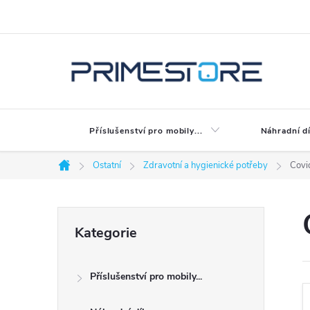
Přejít
na
obsah
Příslušenství pro mobily...
Náhradní dí
Ostatní
Zdravotní a hygienické potřeby
Covi
Domů
P
Přeskočit
Kategorie
kategorie
o
Příslušenství pro mobily...
s