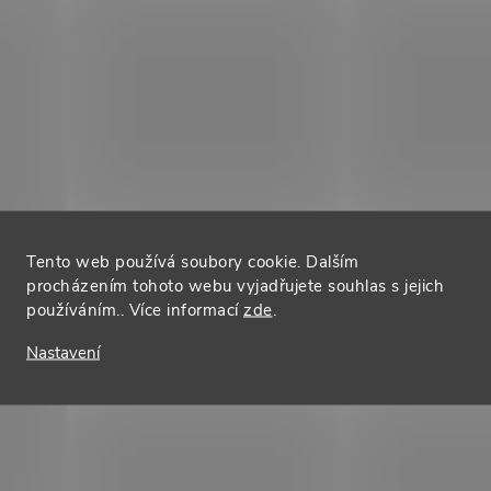
v
k
y
v
ý
Tento web používá soubory cookie. Dalším
procházením tohoto webu vyjadřujete souhlas s jejich
p
používáním.. Více informací
zde
.
Nastavení
s
u