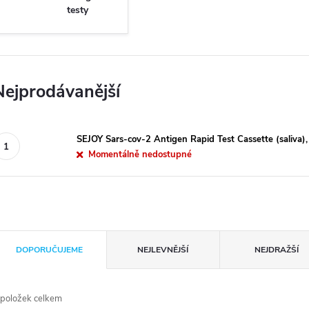
testy
Nejprodávanější
SEJOY Sars-cov-2 Antigen Rapid Test Cassette (saliva), 
Momentálně nedostupné
Ř
DOPORUČUJEME
NEJLEVNĚJŠÍ
NEJDRAŽŠÍ
a
položek celkem