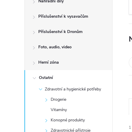
Náhradní díly
t
Příslušenství k vysavačům
r
a
Příslušenství k Dronům
n
Foto, audio, video
n
Herní zóna
í
Ostatní
Zdravotní a hygienické potřeby
p
Drogerie
a
Vitamíny
n
Konopné produkty
1
Zdravotnické přístroje