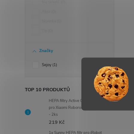
Na skladě
0
r
Akce
0
Novinka
0
Tip
0
Značky
Sejoy
1
TOP 10 PRODUKTŮ
i
HEPA filtry Active Carbon (uhlíkové)
pro Xiaomi Roborock S5, S6 MAX, S4
- 2ks
219 Kč
1x Sunny HEPA filtr pro iRobot