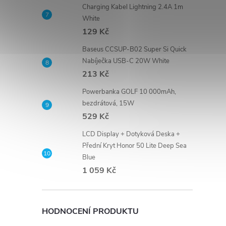
Charging Kabel Lightning 2.4A 1m
White
129 Kč
Baseus CCSUP-B02 Super Si Quick
Nabíječka USB-C 20W White
213 Kč
Powerbanka GOLF 10 000mAh,
bezdrátová, 15W
529 Kč
LCD Display + Dotyková Deska +
Přední Kryt Honor 50 Lite Deep Sea
Blue
1 059 Kč
HODNOCENÍ PRODUKTU