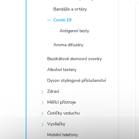
e
Bandáže a ortézy
l
Covid-19
Antigenní testy
í
Aroma difuzéry
i
Bezdrátové domovní zvonky
Alkohol testery
Dyson stylingové příslušenství
Zdraví
Měřící přístroje
Čističky vzduchu
Vysílačky
Mobilní telefony