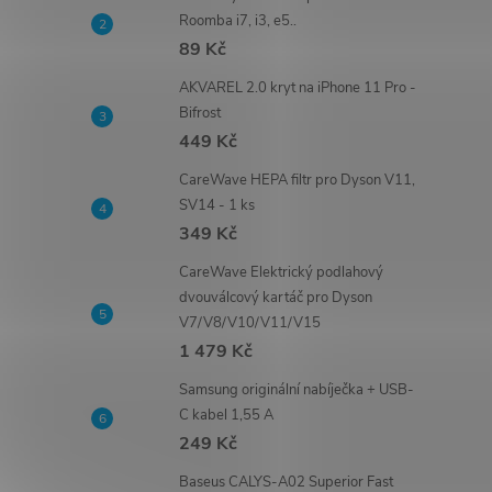
Roomba i7, i3, e5..
89 Kč
AKVAREL 2.0 kryt na iPhone 11 Pro -
Bifrost
449 Kč
CareWave HEPA filtr pro Dyson V11,
SV14 - 1 ks
349 Kč
CareWave Elektrický podlahový
dvouválcový kartáč pro Dyson
V7/V8/V10/V11/V15
1 479 Kč
Samsung originální nabíječka + USB-
C kabel 1,55 A
249 Kč
Baseus CALYS-A02 Superior Fast