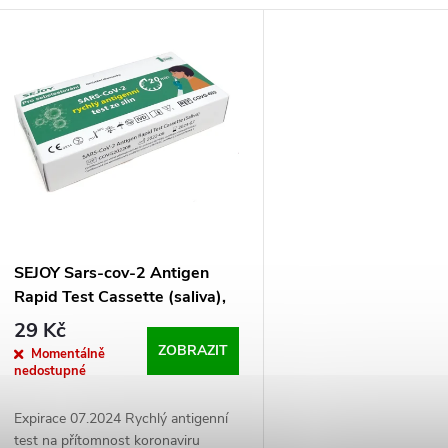
z
V
e
ý
n
p
p
s
r
p
SEJOY Sars-cov-2 Antigen
o
Rapid Test Cassette (saliva),
r
1ks, ze slin
29 Kč
d
ZOBRAZIT
Momentálně
o
nedostupné
u
d
Expirace 07.2024 Rychlý antigenní
test na přítomnost koronaviru