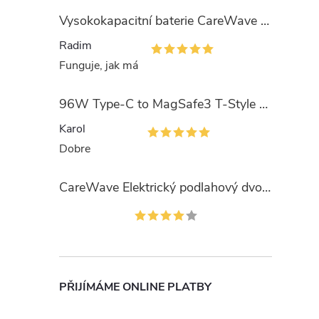
Vysokokapacitní baterie CareWave 4500mAh pro Dyson V11, SV15, SV18, 25.2V
Radim
Funguje, jak má
96W Type-C to MagSafe3 T-Style 5Pin Charger with Box Packaging for MacBook Pro 14" 2023 A2779
Karol
Dobre
CareWave Elektrický podlahový dvouválcový kartáč pro Dyson V7/V8/V10/V11/V15
PŘIJÍMÁME ONLINE PLATBY