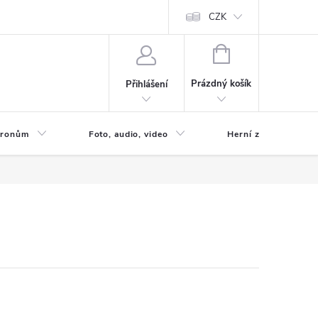
CZK
NÁKUPNÍ
KOŠÍK
Prázdný košík
Přihlášení
 Dronům
Foto, audio, video
Herní zóna