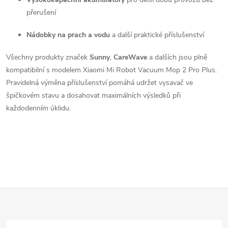
r
přerušení
v
Nádobky na prach a vodu
a další praktické příslušenství
k
Všechny produkty značek
Sunny
,
CareWave
a dalších jsou plně
y
kompatibilní s modelem Xiaomi Mi Robot Vacuum Mop 2 Pro Plus.
v
Pravidelná výměna příslušenství pomáhá udržet vysavač ve
špičkovém stavu a dosahovat maximálních výsledků při
ý
každodenním úklidu.
p
i
s
u
Z
á