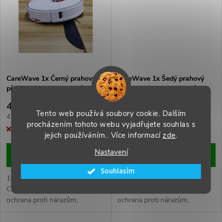
ů
ů
CareWave 1x Černý prahový
CareWave 1x Šedý prahový
přejezd pro robovysavače atd.
přejezd pro Robovysavače
479 Kč
479 Kč
Tento web používá soubory cookie. Dalším
Měrná
Měrná
479 Kč / 1 ks
479 Kč / 1 ks
procházením tohoto webu vyjadřujete souhlas s
cena:
cena:
Momentálně nedostupné
Momentálně nedostupné
jejich používáním.. Více informací
zde
.
Nastavení
ZOBRAZIT
ZOBRAZIT
Souhlasím
1x černý prahový přejezd
1x šedý prahový přejezd
CareWave pro robovysavače,
CareWave pro robovysavače,
ochrana proti nárazům,
ochrana proti nárazům,
efektivní čištění přechodů.
efektivní čištění přechodů.