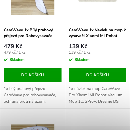
n
i
í
s
p
CareWave 1x Bílý prahový
CareWave 1x Návlek na mop k
přejezd pro Robovysavače
vysavači Xiaomi Mi Robot
p
Vacuum Mop 1C, 2Pro+
r
479 Kč
139 Kč
r
Měrná
Měrná
479 Kč / 1 ks
139 Kč / 1 ks
o
cena:
cena:
Skladem
Skladem
o
d
DO KOŠÍKU
DO KOŠÍKU
d
u
1x bílý prahový přejezd
1x návlek na mop CareWave.
u
CareWave pro robovysavače,
Pro Xiaomi Mi Robot Vacuum
ochrana proti nárazům,
Mop 1C, 2Pro+, Dreame D9,
k
efektivní čištění přechodů.
L10 Pro a další, zajišťuje
k
efektivní čištění podlah.
t
t