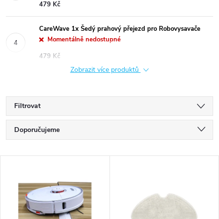
479 Kč
CareWave 1x Šedý prahový přejezd pro Robovysavače
Momentálně nedostupné
479 Kč
Zobrazit více produktů
Filtrovat
Ř
Doporučujeme
a
Nejlevnější
V
Nejdražší
z
ý
Nejprodávanější
e
p
Abecedně