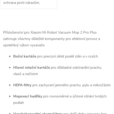
ochrana proti nárazům,
efektivní čištění přechodů.
O
v
Příslušenství pro Xiaomi Mi Robot Vacuum Mop 2 Pro Plus
zahrnuje všechny důležité komponenty pro efektivní provoz a
l
spolehlivý výkon vysavače:
á
Boční kartáče
pro precizní úklid podél stěn a v rozích
d
Hlavní rotační kartáče
pro důkladné odstranění prachu,
a
vlasů a nečistot
c
HEPA filtry
pro zachycení jemného prachu, pylu a mikročástic
í
Mopovací hadříky
pro rovnoměrné a účinné stírání tvrdých
p
podlah
Vysokokapacitní akumulátory
pro delší dobu provozu bez