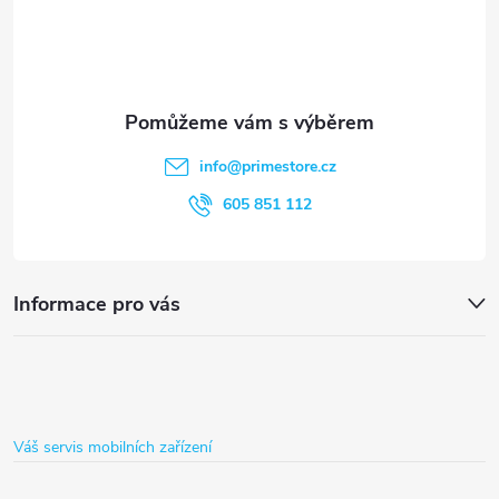
p
a
t
info
@
primestore.cz
í
605 851 112
Informace pro vás
Váš servis mobilních zařízení