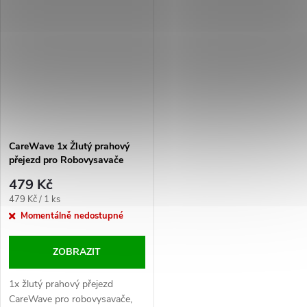
CareWave 1x Žlutý prahový
přejezd pro Robovysavače
479 Kč
Měrná
479 Kč / 1 ks
cena:
Momentálně nedostupné
ZOBRAZIT
1x žlutý prahový přejezd
CareWave pro robovysavače,