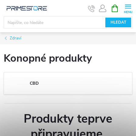
Přejít
NÁKUPNÍ
KOŠÍK
na
obsah
HLEDAT
Zdraví
Konopné produkty
CBD
Produkty teprve
připravujeme.