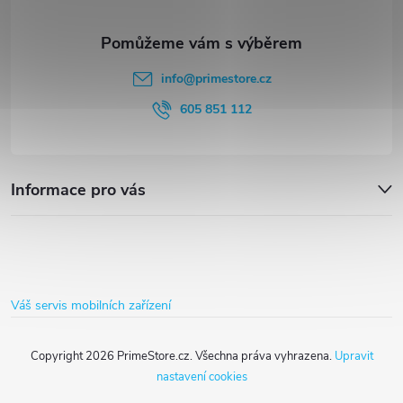
a
t
info
@
primestore.cz
í
605 851 112
Informace pro vás
Váš servis mobilních zařízení
Copyright 2026
PrimeStore.cz
. Všechna práva vyhrazena.
Upravit
nastavení cookies