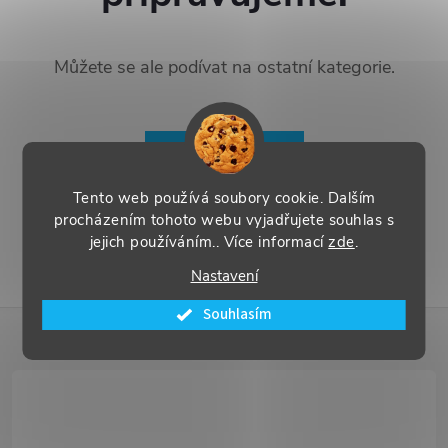
Můžete se ale podívat na ostatní kategorie.
ZPĚT DO OBCHODU
Tento web používá soubory cookie. Dalším
procházením tohoto webu vyjadřujete souhlas s
jejich používáním.. Více informací
zde
.
Nastavení
Souhlasím
Z
á
p