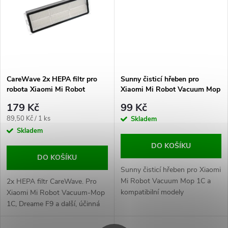
ů
ů
CareWave 2x HEPA filtr pro
Sunny čisticí hřeben pro
robota Xiaomi Mi Robot
Xiaomi Mi Robot Vacuum Mop
Vacuum-Mop 1C / Dreame F9.
1C a kompatibilní modely
179 Kč
99 Kč
Měrná
89,50 Kč / 1 ks
Skladem
cena:
Skladem
DO KOŠÍKU
DO KOŠÍKU
Sunny čisticí hřeben pro Xiaomi
Mi Robot Vacuum Mop 1C a
2x HEPA filtr CareWave. Pro
kompatibilní modely
Xiaomi Mi Robot Vacuum-Mop
1C, Dreame F9 a další, účinná
filtrace prachu a alergenů.