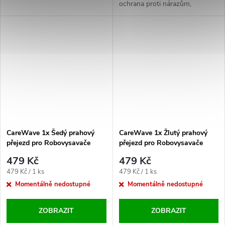
Xiaomi Dreame F9, Mi Robot
ochrana proti nárazům,
Vacuum Mop 1T, Mi Robot
efektivní čištění přechodů.
Vacuum Mop 2 Plus, Mi Robot
Vacuum Mop 2+, Mi Robot
Vacuum Mop 2C
CareWave 1x Šedý prahový
CareWave 1x Žlutý prahový
přejezd pro Robovysavače
přejezd pro Robovysavače
479 Kč
479 Kč
Měrná
Měrná
479 Kč / 1 ks
479 Kč / 1 ks
cena:
cena:
Momentálně nedostupné
Momentálně nedostupné
ZOBRAZIT
ZOBRAZIT