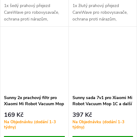
1x šedý prahový přejezd
1x žlutý prahový přejezd
CareWave pro robovysavače,
CareWave pro robovysavače,
ochrana proti nárazům,
ochrana proti nárazům,
efektivní čištění přechodů.
efektivní čištění přechodů.
Sunny 2x prachový filtr pro
Sunny sada 7v1 pro Xiaomi Mi
Xiaomi Mi Robot Vacuum Mop
Robot Vacuum Mop 1C a další
1C / 1T / 2 Plus / 2C
169 Kč
397 Kč
Na Objednávku (dodání 1-3
Na Objednávku (dodání 1-3
týdny)
týdny)