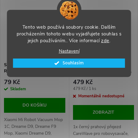
Tento web používá soubory cookie. Dalším
procházením tohoto webu vyjadřujete souhlas s
jejich používáním.. Více informací
zde
.
Nastavení
Souhlasím
Sunny mop pro Xiaomi Mi
CareWave 1x Černý prahový
Robot Vacuum Mop 1C /
přejezd pro robovysavače atd.
Dreame F9
79 Kč
479 Kč
Měrná
479 Kč / 1 ks
Skladem
cena:
Momentálně nedostupné
DO KOŠÍKU
ZOBRAZIT
Xiaomi Mi Robot Vacuum Mop
1C, Dreame D9, Dreame F9
1x černý prahový přejezd
Mop, Xiaomi Dreame D9,
CareWave pro robovysavače,