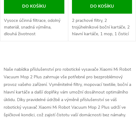
DO KOŠÍKU
DO KOŠÍKU
Vysoce účinná filtrace, odolný
2 prachové filtry, 2
materiál, snadná výměna,
trojúhelníkové boční kartáče, 2
dlouhá životnost
hlavní kartáče, 1 mop, 1 čisticí
hřeben, 1 nárazový kartáč
O
v
Naše nabídka příslušenství pro robotické vysavače Xiaomi Mi Robot
Vacuum Mop 2 Plus zahrnuje vše potřebné pro bezproblémový
l
provoz vašeho zařízení. Vyměnitelné filtry, mopovací textilie, boční a
á
hlavní kartáče a další doplňky vám umožní dosáhnout optimálního
úklidu. Díky pravidelné údržbě a výměně příslušenství se váš
d
robotický vysavač Xiaomi Mi Robot Vacuum Mop 2 Plus udrží ve
špičkové kondici, což zajistí čistotu vaší domácnosti bez námahy.
a
c