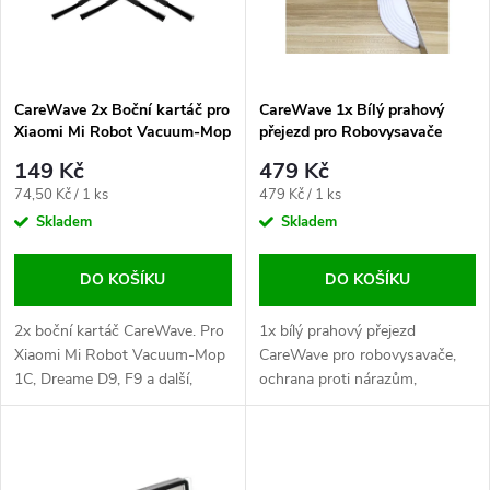
n
i
í
s
p
CareWave 2x Boční kartáč pro
CareWave 1x Bílý prahový
Xiaomi Mi Robot Vacuum-Mop
přejezd pro Robovysavače
p
1C / Dreame D9 / F9.
r
149 Kč
479 Kč
r
Měrná
Měrná
74,50 Kč / 1 ks
479 Kč / 1 ks
o
cena:
cena:
Skladem
Skladem
o
d
DO KOŠÍKU
DO KOŠÍKU
d
u
2x boční kartáč CareWave. Pro
1x bílý prahový přejezd
u
Xiaomi Mi Robot Vacuum-Mop
CareWave pro robovysavače,
1C, Dreame D9, F9 a další,
ochrana proti nárazům,
k
účinné čištění rohů a snadná
efektivní čištění přechodů.
k
výměna.
t
t