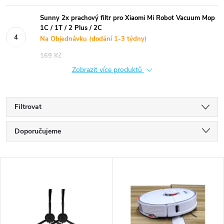
Sunny 2x prachový filtr pro Xiaomi Mi Robot Vacuum Mop
1C / 1T / 2 Plus / 2C
Na Objednávku (dodání 1-3 týdny)
169 Kč
Zobrazit více produktů
Filtrovat
Ř
Doporučujeme
a
Nejlevnější
V
Nejdražší
z
ý
Nejprodávanější
e
p
Abecedně