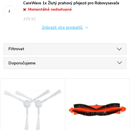
CareWave 1x Žlutý prahový přejezd pro Robovysavače
Momentálně nedostupné
479 Kč
Zobrazit více produktů
Filtrovat
Ř
Doporučujeme
a
Nejlevnější
V
Nejdražší
z
ý
Nejprodávanější
e
p
Abecedně
n
i