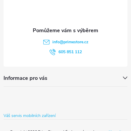
k
p
y
a
v
t
ý
info
@
primestore.cz
p
í
605 851 112
i
s
Informace pro vás
u
Váš servis mobilních zařízení