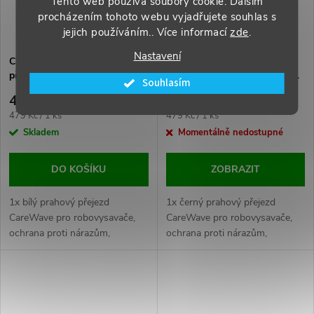
Tento web používá soubory cookie. Dalším
procházením tohoto webu vyjadřujete souhlas s
jejich používáním.. Více informací
zde
.
Nastavení
CareWave 1x Bílý prahový
CareWave 1x Černý prahový
přejezd pro Robovysavače
přejezd pro robovysavače atd.
Souhlasím
479 Kč
479 Kč
Měrná
Měrná
479 Kč / 1 ks
479 Kč / 1 ks
cena:
cena:
Skladem
Momentálně nedostupné
DO KOŠÍKU
ZOBRAZIT
1x bílý prahový přejezd
1x černý prahový přejezd
CareWave pro robovysavače,
CareWave pro robovysavače,
ochrana proti nárazům,
ochrana proti nárazům,
efektivní čištění přechodů.
efektivní čištění přechodů.