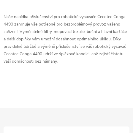
O
v
Naše nabídka příslušenství pro robotické vysavače Cecotec Conga
4490 zahrnuje vše potřebné pro bezproblémový provoz vašeho
l
zařízení. Vyměnitelné filtry, mopovací textilie, boční a hlavní kartáče
á
a další doplňky vám umožní dosáhnout optimálního úklidu. Díky
pravidelné údržbě a výměně příslušenství se váš robotický vysavač
d
Cecotec Conga 4490 udrží ve špičkové kondici, což zajistí čistotu
vaší domácnosti bez námahy.
a
c
í
p
Z
r
v
á