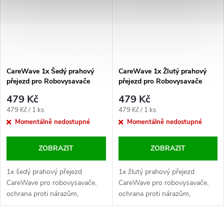
CareWave 1x Šedý prahový
CareWave 1x Žlutý prahový
přejezd pro Robovysavače
přejezd pro Robovysavače
479 Kč
479 Kč
Měrná
Měrná
479 Kč / 1 ks
479 Kč / 1 ks
cena:
cena:
Momentálně nedostupné
Momentálně nedostupné
ZOBRAZIT
ZOBRAZIT
1x šedý prahový přejezd
1x žlutý prahový přejezd
CareWave pro robovysavače,
CareWave pro robovysavače,
ochrana proti nárazům,
ochrana proti nárazům,
efektivní čištění přechodů.
efektivní čištění přechodů.