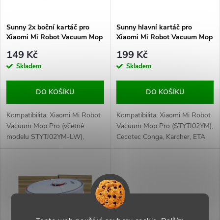
í
s
p
Sunny 2x boční kartáč pro
Sunny hlavní kartáč pro
Xiaomi Mi Robot Vacuum Mop
Xiaomi Mi Robot Vacuum Mop
p
Pro / Eta navaggio / Viomi /
Pro / Eta Navaggio, Sencor /
r
149 Kč
199 Kč
Conga / Sencor
Eta / Karcher
r
Skladem
Skladem
o
o
DO KOŠÍKU
DO KOŠÍKU
d
d
Kompatibilita: Xiaomi Mi Robot
Kompatibilita: Xiaomi Mi Robot
u
Vacuum Mop Pro (včetně
Vacuum Mop Pro (STYTJ02YM),
modelu STYTJ02YM-LW),
Cecotec Conga, Karcher, ETA
u
Xiaomi Viomi, Cecotec Conga,
Navaggio, Proscenic M7,
k
ETA Navaggio, Sencor SRV
Sencor SRV
k
t
t
ů
ů