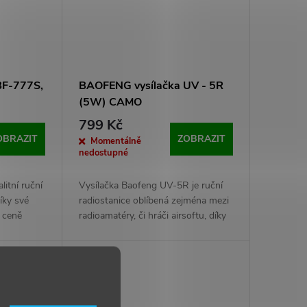
BF-777S,
BAOFENG vysílačka UV - 5R
(5W) CAMO
799 Kč
OBRAZIT
ZOBRAZIT
Momentálně
nedostupné
itní ruční
Vysílačka Baofeng UV-5R je ruční
íky své
radiostanice oblíbená zejména mezi
é ceně
radioamatéry, či hráči airsoftu, díky
echny
podpoře UHF i VHF frekvencí je
ující
tato vysílačka dobrým doplňkem
, dobrý
pro UHF odposlechy.
Tip