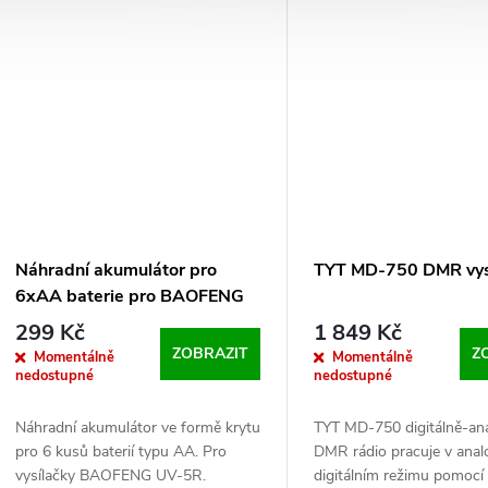
Náhradní akumulátor pro
TYT MD-750 DMR vys
6xAA baterie pro BAOFENG
UV-5R
299 Kč
1 849 Kč
ZOBRAZIT
Z
Momentálně
Momentálně
nedostupné
nedostupné
Náhradní akumulátor ve formě krytu
TYT MD-750 digitálně-an
pro 6 kusů baterií typu AA. Pro
DMR rádio pracuje v ana
vysílačky BAOFENG UV-5R.
digitálním režimu pomocí