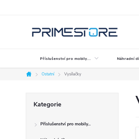
Přejít
na
obsah
Příslušenství pro mobily...
Náhradní dí
Ostatní
Vysílačky
Domů
P
Přeskočit
Kategorie
kategorie
o
Příslušenství pro mobily...
s