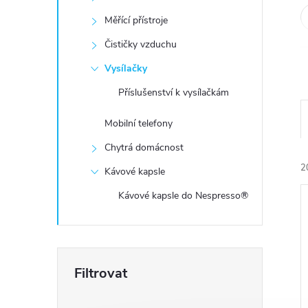
e
Měřící přístroje
l
Čističky vzduchu
Vysílačky
Příslušenství k vysílačkám
Mobilní telefony
Chytrá domácnost
2
Kávové kapsle
Kávové kapsle do Nespresso®
í
i