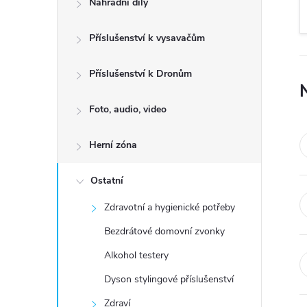
Náhradní díly
t
Příslušenství k vysavačům
r
a
Příslušenství k Dronům
n
Foto, audio, video
n
Herní zóna
í
Ostatní
Zdravotní a hygienické potřeby
p
Bezdrátové domovní zvonky
a
Alkohol testery
n
Dyson stylingové příslušenství
Zdraví