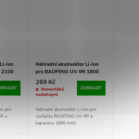
Li-Ion
Náhradní akumulátor Li-Ion
 2100
pro BAOFENG UV-9R 1800
mAh
269 Kč
OBRAZIT
ZOBRAZIT
Momentálně
nedostupné
on pro
Náhradní akumulátor Li-Ion pro
5R a
vysílačky BAOFENG UV-9R a
kapacitou 1800 mAh.