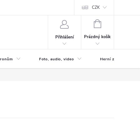
CZK
NÁKUPNÍ
KOŠÍK
Prázdný košík
Přihlášení
 Dronům
Foto, audio, video
Herní zóna