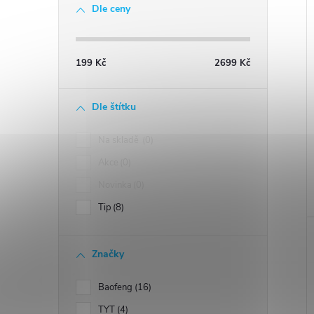
Dle ceny
199
Kč
2699
Kč
Dle štítku
Na skladě
0
Akce
0
Novinka
0
Tip
8
Značky
Baofeng
16
TYT
4