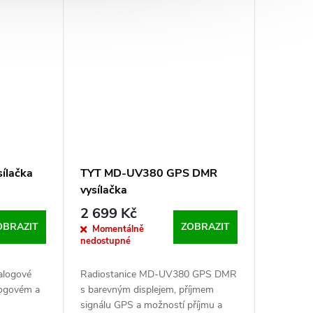
ílačka
TYT MD-UV380 GPS DMR
vysílačka
2 699 Kč
OBRAZIT
ZOBRAZIT
Momentálně
nedostupné
alogové
Radiostanice MD-UV380 GPS DMR
logovém a
s barevným displejem, příjmem
signálu GPS a možností příjmu a