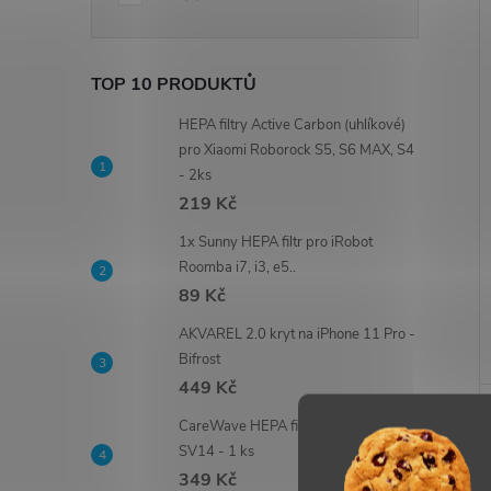
TOP 10 PRODUKTŮ
HEPA filtry Active Carbon (uhlíkové)
pro Xiaomi Roborock S5, S6 MAX, S4
- 2ks
219 Kč
1x Sunny HEPA filtr pro iRobot
Roomba i7, i3, e5..
89 Kč
AKVAREL 2.0 kryt na iPhone 11 Pro -
Bifrost
449 Kč
CareWave HEPA filtr pro Dyson V11,
SV14 - 1 ks
349 Kč