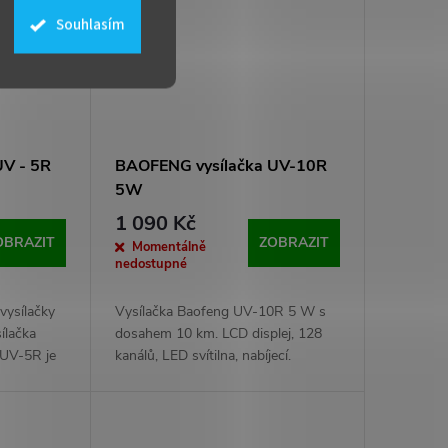
Souhlasím
UV - 5R
BAOFENG vysílačka UV-10R
5W
1 090 Kč
OBRAZIT
ZOBRAZIT
Momentálně
nedostupné
vysílačky
Vysílačka Baofeng UV-10R 5 W s
ílačka
dosahem 10 km. LCD displej, 128
UV-5R je
kanálů, LED svítilna, nabíjecí.
ná zejména
i airsoftu,
frekvencí