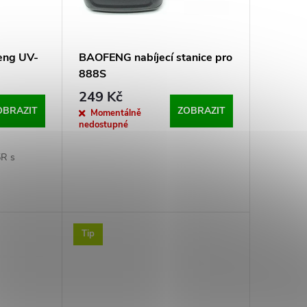
eng UV-
BAOFENG nabíjecí stanice pro
888S
249 Kč
OBRAZIT
ZOBRAZIT
Momentálně
nedostupné
5R s
Tip