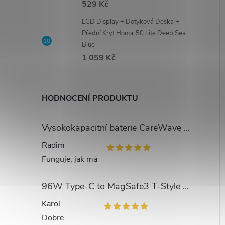
529 Kč
LCD Display + Dotyková Deska +
Přední Kryt Honor 50 Lite Deep Sea
Blue
1 059 Kč
HODNOCENÍ PRODUKTU
Vysokokapacitní baterie CareWave 4500mAh pro Dyson V11, SV15, SV18, 25.2V
Radim
Funguje, jak má
96W Type-C to MagSafe3 T-Style 5Pin Charger with Box Packaging for MacBook Pro 14" 2023 A2779
Karol
Dobre