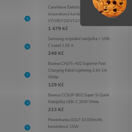
CareWave Elektrický podlahový
dvouválcový kartáč pro Dyson
V7/V8/V10/V11/V15
1 479 Kč
Samsung originální nabíječka + USB-
C kabel 1,55 A
249 Kč
Baseus CALYS-A02 Superior Fast
Charging Kabel Lightning 2.4A 1m
White
129 Kč
Baseus CCSUP-B02 Super Si Quick
Nabíječka USB-C 20W White
213 Kč
Powerbanka GOLF 10 000mAh,
bezdrátová, 15W