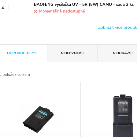
BAOFENG vysílačka UV - 5R (5W) CAMO - sada 2 ks
Momentálně nedostupné
Zobrazit více produ
Ř
DOPORUČUJEME
NEJLEVNĚJŠÍ
NEJDRAŽŠÍ
a
0
položek celkem
z
V
e
ý
n
p