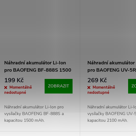
Náhradní akumulátor Li-Ion
Náhradní akumulátor 
pro BAOFENG BF-888S 1500
pro BAOFENG UV-5R
mAh
mAh
199 Kč
269 Kč
ZOBRAZIT
Z
Momentálně
Momentálně
nedostupné
nedostupné
Náhradní akumulátor Li-Ion pro
Náhradní akumulátor Li-I
vysílačky BAOFENG BF-888S a
vysílačky BAOFENG UV-
kapacitou 1500 mAh.
kapacitou 2100 mAh.