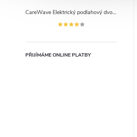
CareWave Elektrický podlahový dvouválcový kartáč pro Dyson V7/V8/V10/V11/V15
PŘIJÍMÁME ONLINE PLATBY