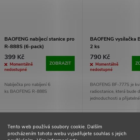
BAOFENG nabíjecí stanice pro
BAOFENG vysílačka 
R-888S (6-pack)
2 ks
399 Kč
790 Kč
ZOBRAZIT
Z
Momentálně
Momentálně
nedostupné
nedostupné
Nabíječka pro nabíjení 6
BAOFENG BF-777S je kval
ks BAOFENG R-888S
radiostanice, která bude d
jednoduchosti a přijateln
vhodným řešením pro vš
amatérské uživatele vyžad
ovšem kvalitní zpracování
Tip
Tip
zvuk a široký dosah.
Tento web používá soubory cookie. Dalším
procházením tohoto webu vyjadřujete souhlas s jejich