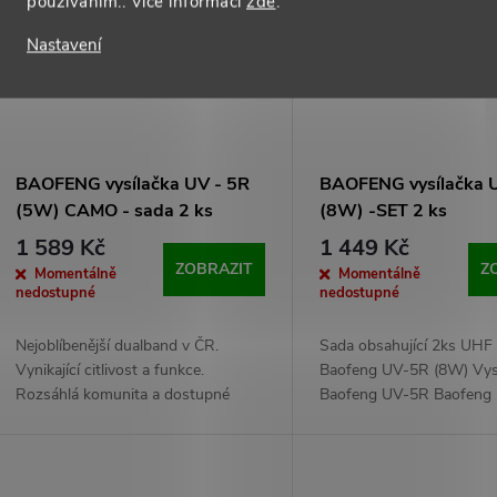
používáním.. Více informací
zde
.
Nastavení
BAOFENG vysílačka UV - 5R
BAOFENG vysílačka 
(5W) CAMO - sada 2 ks
(8W) -SET 2 ks
1 589 Kč
1 449 Kč
ZOBRAZIT
Z
Momentálně
Momentálně
nedostupné
nedostupné
Nejoblíbenější dualband v ČR.
Sada obsahující 2ks UHF 
Vynikající citlivost a funkce.
Baofeng UV-5R (8W) Vys
Rozsáhlá komunita a dostupné
Baofeng UV-5R Baofeng 
příslušenství. Výkon až 4W/5W. V
ruční radiostanice oblíbe
maskované verzi Military. 2 kusy v
mezi radioamatéry, či hráč
balení.
díky podpoře UHF i VHF 
je tato vysílačka ​​​​​​​dobrým...