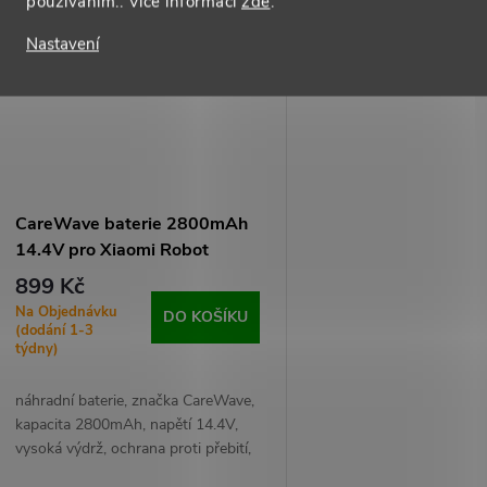
používáním.. Více informací
zde
.
Nastavení
CareWave baterie 2800mAh
14.4V pro Xiaomi Robot
Vauum Mop Pro, Viomi,
899 Kč
Proscenic
Na Objednávku
DO KOŠÍKU
(dodání 1-3
týdny)
náhradní baterie, značka CareWave,
kapacita 2800mAh, napětí 14.4V,
vysoká výdrž, ochrana proti přebití,
kompatibilní s modely Xiaomi,