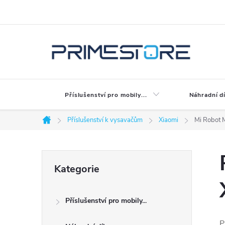
Přejít
na
obsah
Příslušenství pro mobily...
Náhradní dí
Příslušenství k vysavačům
Xiaomi
Mi Robot M
Domů
P
Přeskočit
Kategorie
kategorie
o
Příslušenství pro mobily...
s
P