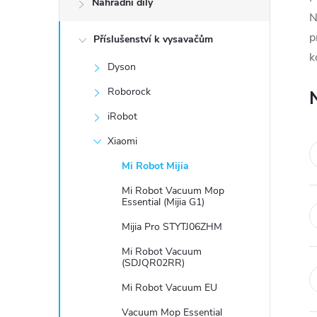
Náhradní díly
t
N
p
Příslušenství k vysavačům
r
k
Dyson
a
Roborock
n
iRobot
Xiaomi
n
Mi Robot Mijia
í
Mi Robot Vacuum Mop
Essential (Mijia G1)
p
Mijia Pro STYTJ06ZHM
Mi Robot Vacuum
a
(SDJQR02RR)
Mi Robot Vacuum EU
n
Vacuum Mop Essential