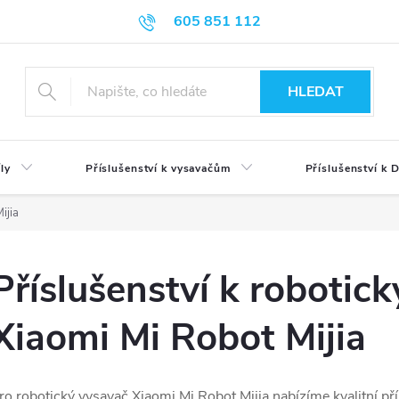
605 851 112
HLEDAT
ly
Příslušenství k vysavačům
Příslušenství k
ijia
Příslušenství k roboti
Xiaomi Mi Robot Mijia
ro robotický vysavač Xiaomi Mi Robot Mijia nabízíme kvalitní př