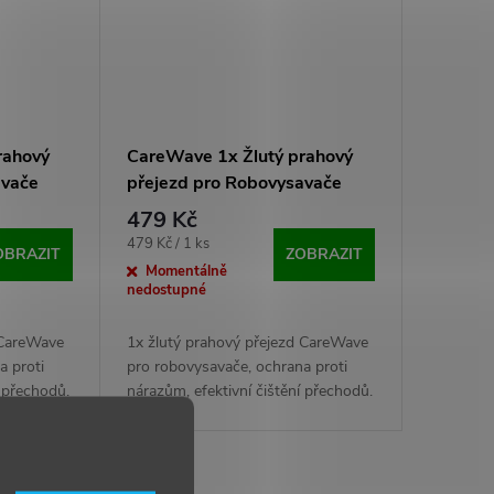
rahový
CareWave 1x Žlutý prahový
avače
přejezd pro Robovysavače
479 Kč
Měrná
479 Kč / 1 ks
OBRAZIT
ZOBRAZIT
cena:
Momentálně
nedostupné
 CareWave
1x žlutý prahový přejezd CareWave
a proti
pro robovysavače, ochrana proti
í přechodů.
nárazům, efektivní čištění přechodů.