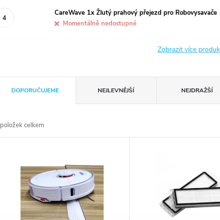
CareWave 1x Žlutý prahový přejezd pro Robovysavače
Momentálně nedostupné
Zobrazit více produ
Ř
DOPORUČUJEME
NEJLEVNĚJŠÍ
NEJDRAŽŠÍ
a
položek celkem
z
V
e
ý
n
p