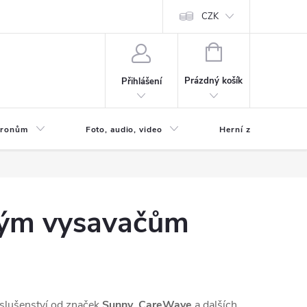
CZK
NÁKUPNÍ
KOŠÍK
Prázdný košík
Přihlášení
 Dronům
Foto, audio, video
Herní zóna
ckým vysavačům
íslušenství od značek
Sunny
,
CareWave
a dalších.