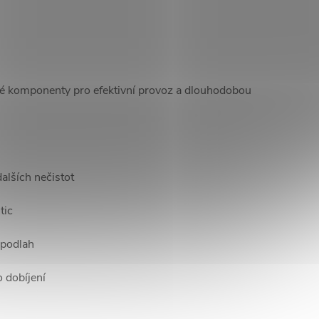
ité komponenty pro efektivní provoz a dlouhodobou
alších nečistot
tic
 podlah
 dobíjení