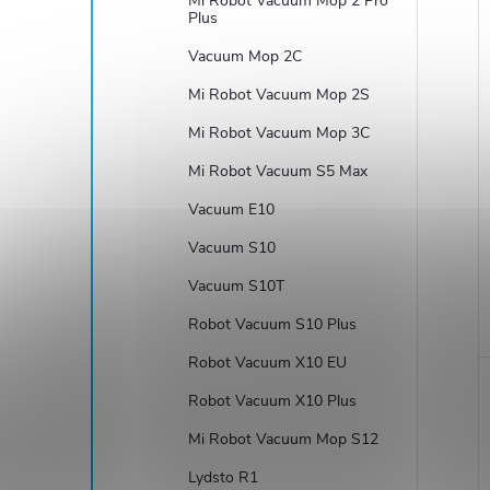
i
Mi Robot Vacuum Mop 2 Pro
Plus
Vacuum Mop 2C
Mi Robot Vacuum Mop 2S
Mi Robot Vacuum Mop 3C
Mi Robot Vacuum S5 Max
Vacuum E10
Vacuum S10
Vacuum S10T
Robot Vacuum S10 Plus
Robot Vacuum X10 EU
Robot Vacuum X10 Plus
Mi Robot Vacuum Mop S12
Lydsto R1