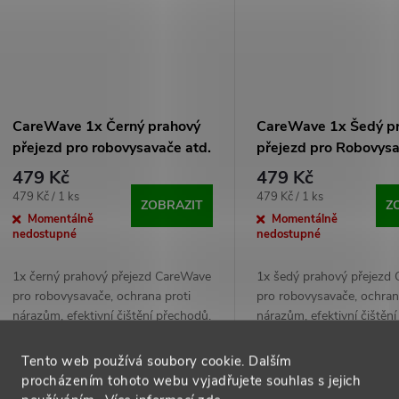
ů
CareWave 1x Černý prahový
CareWave 1x Šedý p
přejezd pro robovysavače atd.
přejezd pro Robovys
479 Kč
479 Kč
Měrná
Měrná
479 Kč / 1 ks
479 Kč / 1 ks
ZOBRAZIT
Z
cena:
cena:
Momentálně
Momentálně
nedostupné
nedostupné
1x černý prahový přejezd CareWave
1x šedý prahový přejezd
pro robovysavače, ochrana proti
pro robovysavače, ochran
nárazům, efektivní čištění přechodů.
nárazům, efektivní čištěn
Tento web používá soubory cookie. Dalším
procházením tohoto webu vyjadřujete souhlas s jejich