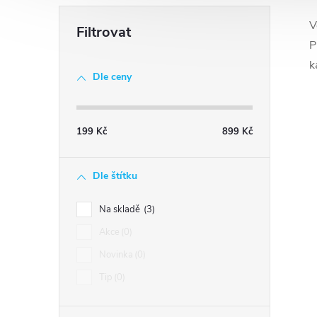
V
P
k
Dle ceny
199
Kč
899
Kč
Dle štítku
i
Na skladě
3
Akce
0
Novinka
0
Tip
0