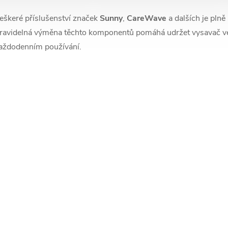
v
eškeré příslušenství značek
Sunny
,
CareWave
a dalších je pln
k
ravidelná výměna těchto komponentů pomáhá udržet vysavač ve 
aždodenním používání.
y
v
ý
p
s
u