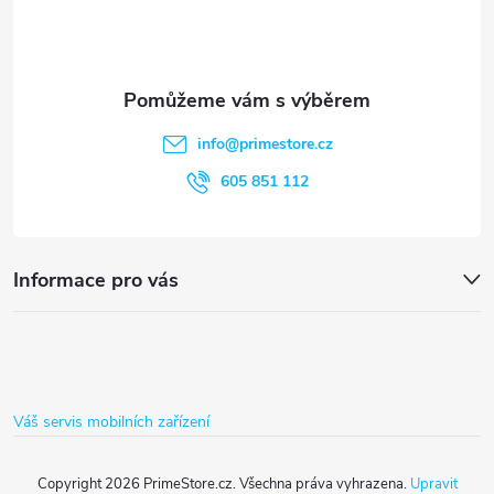
p
a
t
info
@
primestore.cz
í
605 851 112
Informace pro vás
Váš servis mobilních zařízení
Copyright 2026
PrimeStore.cz
. Všechna práva vyhrazena.
Upravit