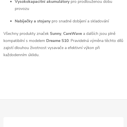
Vysokokapacitní akumulátory
pro prodlouženou dobu
v
provozu
k
Nabíječky a stojany
pro snadné dobíjení a skladování
y
Všechny produkty značek
Sunny
,
CareWave
a dalších jsou plně
v
kompatibilní s modelem
Dreame S10
. Pravidelná výměna těchto dílů
zajistí dlouhou životnost vysavače a efektivní výkon při
ý
každodenním úklidu.
p
i
s
u
Z
á