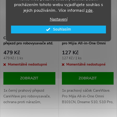
procházením tohoto webu vyjadřujete souhlas s
jejich používáním.. Více informací
zde
.
Nastavení
Souhlasím
CareWave 1x Černý prahový
CareWave 1x Prachový sáček
přejezd pro robovysavače atd.
pro Mijia All-in-One Omni
B101CN/Dreame S10/S10 Pro
479 Kč
127 Kč
Měrná
Měrná
479 Kč / 1 ks
127 Kč / 1 ks
cena:
cena:
Momentálně nedostupné
Momentálně nedostupné
ZOBRAZIT
ZOBRAZIT
1x černý prahový přejezd
1x prachový sáček CareWave.
CareWave pro robovysavače,
Pro Mijia All-in-One Omni
ochrana proti nárazům,
B101CN, Dreame S10, S10 Pro,
efektivní čištění přechodů.
hygienické shromažďování
prachu a snadná výměna.