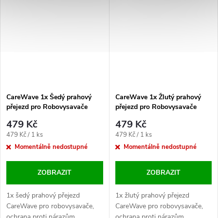
CareWave 1x Šedý prahový
CareWave 1x Žlutý prahový
přejezd pro Robovysavače
přejezd pro Robovysavače
479 Kč
479 Kč
Měrná
Měrná
479 Kč / 1 ks
479 Kč / 1 ks
cena:
cena:
Momentálně nedostupné
Momentálně nedostupné
ZOBRAZIT
ZOBRAZIT
1x šedý prahový přejezd
1x žlutý prahový přejezd
CareWave pro robovysavače,
CareWave pro robovysavače,
ochrana proti nárazům,
ochrana proti nárazům,