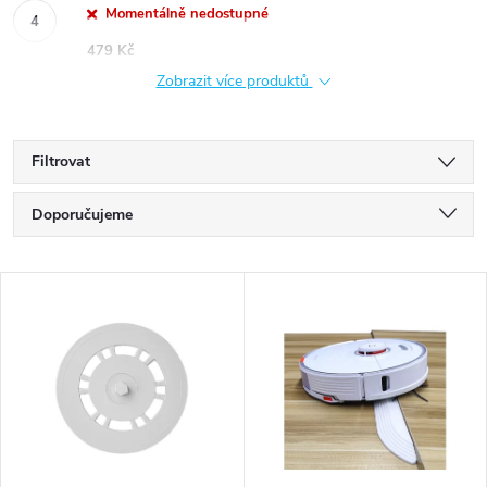
Momentálně nedostupné
479 Kč
Zobrazit více produktů
Filtrovat
Ř
Doporučujeme
a
Nejlevnější
V
Nejdražší
z
ý
Nejprodávanější
e
p
Abecedně
n
i