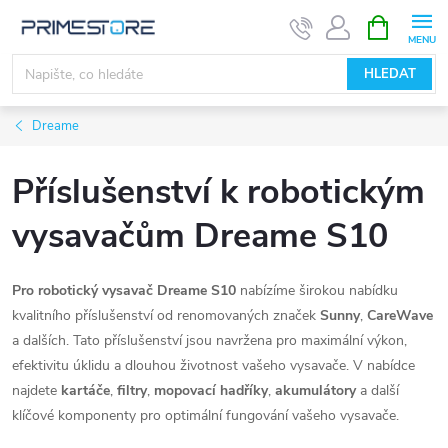
Přejít
NÁKUPNÍ
KOŠÍK
na
obsah
HLEDAT
Dreame
Příslušenství k robotickým
vysavačům Dreame S10
Pro robotický vysavač Dreame S10
nabízíme širokou nabídku
kvalitního příslušenství od renomovaných značek
Sunny
,
CareWave
a dalších. Tato příslušenství jsou navržena pro maximální výkon,
efektivitu úklidu a dlouhou životnost vašeho vysavače. V nabídce
najdete
kartáče
,
filtry
,
mopovací hadříky
,
akumulátory
a další
klíčové komponenty pro optimální fungování vašeho vysavače.