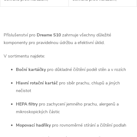
efektivní čištění přechodů.
efektivní čištění přechodů.
O
v
Příslušenství pro
Dreame S10
zahrnuje všechny důležité
komponenty pro pravidelnou údržbu a efektivní úklid.
l
V sortimentu najdete:
á
Boční kartáčky
pro důkladné čištění podél stěn a v rozích
d
a
Hlavní rotační kartáč
pro sběr prachu, chlupů a jiných
nečistot
c
HEPA filtry
pro zachycení jemného prachu, alergenů a
í
mikroskopických částic
p
Mopovací hadříky
pro rovnoměrné stírání a čištění podlah
r