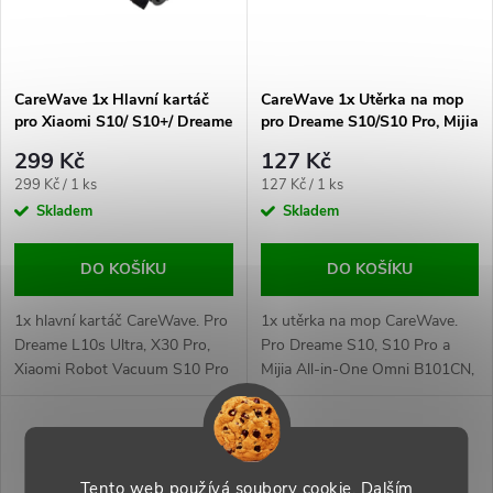
CareWave 1x Hlavní kartáč
CareWave 1x Utěrka na mop
pro Xiaomi S10/ S10+/ Dreame
pro Dreame S10/S10 Pro, Mijia
S10/S10 Pro.
All-in-One Omni B101CN
299 Kč
127 Kč
Měrná
Měrná
299 Kč / 1 ks
127 Kč / 1 ks
cena:
cena:
Skladem
Skladem
DO KOŠÍKU
DO KOŠÍKU
1x hlavní kartáč CareWave. Pro
1x utěrka na mop CareWave.
Dreame L10s Ultra, X30 Pro,
Pro Dreame S10, S10 Pro a
Xiaomi Robot Vacuum S10 Pro
Mijia All-in-One Omni B101CN,
a další, .
efektivní čištění podlah.
Tento web používá soubory cookie. Dalším