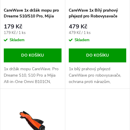
í
s
p
CareWave 1x držák mopu pro
CareWave 1x Bílý prahový
Dreame S10/S10 Pro, Mijia
přejezd pro Robovysavače
p
All-in-One Omni B101CN
r
179 Kč
479 Kč
r
Měrná
Měrná
179 Kč / 1 ks
479 Kč / 1 ks
o
cena:
cena:
Skladem
Skladem
o
d
DO KOŠÍKU
DO KOŠÍKU
d
u
1x držák mopu CareWave. Pro
1x bílý prahový přejezd
u
Dreame S10, S10 Pro a Mijia
CareWave pro robovysavače,
All-in-One Omni B101CN,
ochrana proti nárazům,
k
pevné uchycení a
efektivní čištění přechodů.
k
t
t
ů
ů