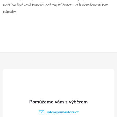
d
udrží ve špičkové kondici, což zajistí čistotu vaší domácnosti bez
námahy.
a
c
í
p
Z
r
v
á
k
p
y
a
v
t
ý
info
@
primestore.cz