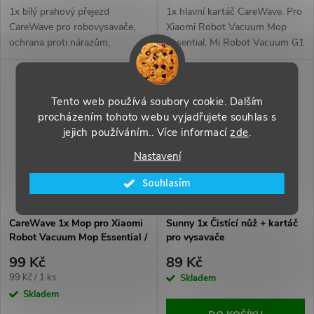
1x bílý prahový přejezd
1x hlavní kartáč CareWave. Pro
CareWave pro robovysavače,
Xiaomi Robot Vacuum Mop
ochrana proti nárazům,
Essential, Mi Robot Vacuum G1
efektivní čištění přechodů.
a další, a snadná výměna.
Tento web používá soubory cookie. Dalším
procházením tohoto webu vyjadřujete souhlas s
jejich používáním.. Více informací
zde
.
Nastavení
Souhlasím
CareWave 1x Mop pro Xiaomi
Sunny 1x Čistící nůž + kartáč
Robot Vacuum Mop Essential /
pro vysavače
Mi Robot Vacuum G1
99 Kč
89 Kč
Měrná
99 Kč / 1 ks
Skladem
cena:
Skladem