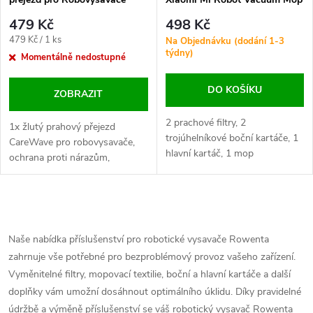
Essential a kompatibilní
479 Kč
498 Kč
modely
Měrná
479 Kč / 1 ks
Na Objednávku (dodání 1-3
týdny)
cena:
Momentálně nedostupné
DO KOŠÍKU
ZOBRAZIT
2 prachové filtry, 2
1x žlutý prahový přejezd
trojúhelníkové boční kartáče, 1
CareWave pro robovysavače,
hlavní kartáč, 1 mop
ochrana proti nárazům,
efektivní čištění přechodů.
O
v
Naše nabídka příslušenství pro robotické vysavače Rowenta
zahrnuje vše potřebné pro bezproblémový provoz vašeho zařízení.
l
Vyměnitelné filtry, mopovací textilie, boční a hlavní kartáče a další
á
doplňky vám umožní dosáhnout optimálního úklidu. Díky pravidelné
údržbě a výměně příslušenství se váš robotický vysavač Rowenta