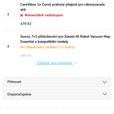
CareWave 1x Černý prahový přejezd pro robovysavače
atd.
Momentálně nedostupné
479 Kč
Sunny 7v1 příslušenství pro Xiaomi Mi Robot Vacuum Mop
Essential a kompatibilní modely
Na Objednávku (dodání 1-3 týdny)
498 Kč
Zobrazit více produktů
Filtrovat
Ř
Doporučujeme
a
Nejlevnější
V