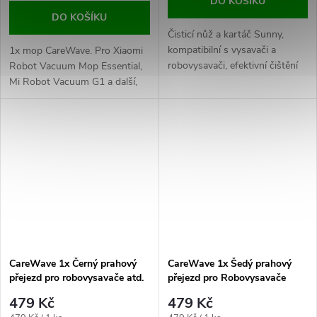
DO KOŠÍKU
DO KOŠÍKU
Čisticí nůž a kartáč Sunny,
kompatibilní s vysavači a
1x mop CareWave. Pro Xiaomi
robovysavači, efektivní čištění
Robot Vacuum Mop Essential,
kartáčů, odstraňuje vlasy a
Mi Robot Vacuum G1 a další,
nečistoty, snadná údržba,
pratelný na 60 °C, efektivní
dlouhá životnost.
čištění podlah.
CareWave 1x Černý prahový
CareWave 1x Šedý prahový
přejezd pro robovysavače atd.
přejezd pro Robovysavače
479 Kč
479 Kč