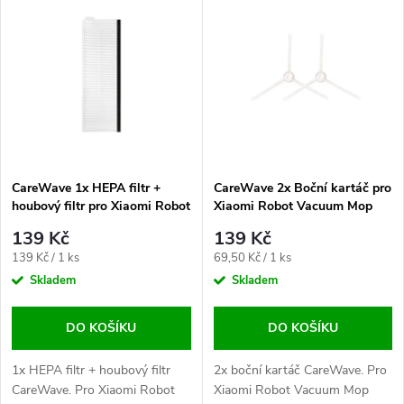
Nejdražší
z
ý
Nejprodávanější
e
p
Abecedně
n
i
í
s
p
CareWave 1x HEPA filtr +
CareWave 2x Boční kartáč pro
houbový filtr pro Xiaomi Robot
Xiaomi Robot Vacuum Mop
p
Vacuum Mop Essential / Mi
Essential / Mi Robot Vacuum
r
139 Kč
139 Kč
Robot Vacuum G1
G1
r
Měrná
Měrná
139 Kč / 1 ks
69,50 Kč / 1 ks
o
cena:
cena:
Skladem
Skladem
o
d
DO KOŠÍKU
DO KOŠÍKU
d
u
1x HEPA filtr + houbový filtr
2x boční kartáč CareWave. Pro
CareWave. Pro Xiaomi Robot
Xiaomi Robot Vacuum Mop