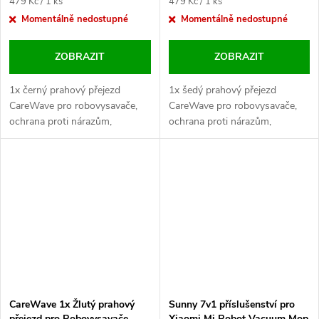
Měrná
Měrná
479 Kč / 1 ks
479 Kč / 1 ks
cena:
cena:
Momentálně nedostupné
Momentálně nedostupné
ZOBRAZIT
ZOBRAZIT
1x černý prahový přejezd
1x šedý prahový přejezd
CareWave pro robovysavače,
CareWave pro robovysavače,
ochrana proti nárazům,
ochrana proti nárazům,
efektivní čištění přechodů.
efektivní čištění přechodů.
CareWave 1x Žlutý prahový
Sunny 7v1 příslušenství pro
přejezd pro Robovysavače
Xiaomi Mi Robot Vacuum Mop