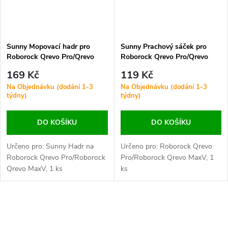
Sunny Mopovací hadr pro
Sunny Prachový sáček pro
Roborock Qrevo Pro/Qrevo
Roborock Qrevo Pro/Qrevo
MaxV
MaxV
169 Kč
119 Kč
Na Objednávku (dodání 1-3
Na Objednávku (dodání 1-3
týdny)
týdny)
DO KOŠÍKU
DO KOŠÍKU
Určeno pro: Sunny Hadr na
Určeno pro: Roborock Qrevo
Roborock Qrevo Pro/Roborock
Pro/Roborock Qrevo MaxV, 1
Qrevo MaxV, 1 ks
ks
O