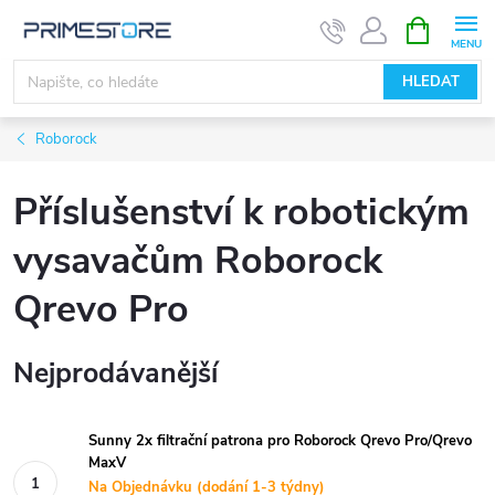
Přejít
NÁKUPNÍ
KOŠÍK
na
obsah
HLEDAT
Roborock
Příslušenství k robotickým
vysavačům Roborock
Qrevo Pro
Nejprodávanější
Sunny 2x filtrační patrona pro Roborock Qrevo Pro/Qrevo
MaxV
Na Objednávku (dodání 1-3 týdny)