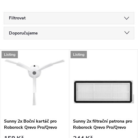
Filtrovat
Ř
Doporučujeme
a
Nejlevnější
V
Listing
Listing
Nejdražší
z
ý
Nejprodávanější
e
p
Abecedně
n
i
í
s
p
Sunny 2x Boční kartáč pro
Sunny 2x filtrační patrona pro
Roborock Qrevo Pro/Qrevo
Roborock Qrevo Pro/Qrevo
p
MaxV
MaxV