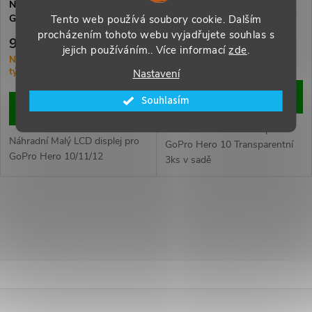
p
Náhradní Malý LCD displej pro
Ochranné tvrzené sklo pro
GoPro Hero 10/11/12
GoPro Hero 10 Transparentní
Tento web používá soubory cookie. Dalším
p
3ks v sadě
procházením tohoto webu vyjadřujete souhlas s
r
949 Kč
189 Kč
jejich používáním.. Více informací
zde
.
r
Na Objednávku (dodání 1-3
Momentálně nedostupné
týdny)
Nastavení
o
o
ZOBRAZIT
Souhlasím
DO KOŠÍKU
d
d
Ochranné tvrzené sklo pro
Náhradní Malý LCD displej pro
u
GoPro Hero 10 Transparentní
GoPro Hero 10/11/12
3ks v sadě
u
k
k
O
t
t
v
ů
ů
l
Z
á