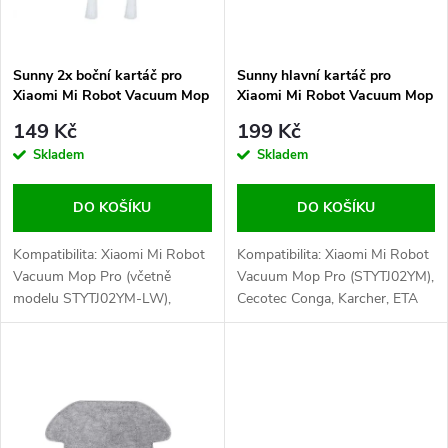
i
í
s
p
Sunny 2x boční kartáč pro
Sunny hlavní kartáč pro
Xiaomi Mi Robot Vacuum Mop
Xiaomi Mi Robot Vacuum Mop
p
Pro / Eta navaggio / Viomi /
Pro / Eta Navaggio, Sencor /
r
149 Kč
199 Kč
Conga / Sencor
Eta / Karcher
r
Skladem
Skladem
o
o
DO KOŠÍKU
DO KOŠÍKU
d
d
Kompatibilita: Xiaomi Mi Robot
Kompatibilita: Xiaomi Mi Robot
u
Vacuum Mop Pro (včetně
Vacuum Mop Pro (STYTJ02YM),
modelu STYTJ02YM-LW),
Cecotec Conga, Karcher, ETA
u
Xiaomi Viomi, Cecotec Conga,
Navaggio, Proscenic M7,
k
ETA Navaggio, Sencor SRV
Sencor SRV
k
t
t
ů