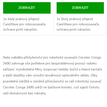
ZOBRAZIT
ZOBRAZIT
1x šedý prahový přejezd
1x žlutý prahový přejezd
CareWave pro robovysavače,
CareWave pro robovysavače,
ochrana proti nárazům,
ochrana proti nárazům,
efektivní čištění přechodů.
efektivní čištění přechodů.
O
v
Naše nabídka příslušenství pro robotické vysavače Cecotec Conga
3490 zahrnuje vše potřebné pro bezproblémový provoz vašeho
l
zařízení. Vyměnitelné filtry, mopovací textilie, boční a hlavní kartáče
á
a další doplňky vám umožní dosáhnout optimálního úklidu. Díky
pravidelné údržbě a výměně příslušenství se váš robotický vysavač
d
Cecotec Conga 3490 udrží ve špičkové kondici, což zajistí čistotu
vaší domácnosti bez námahy.
a
c