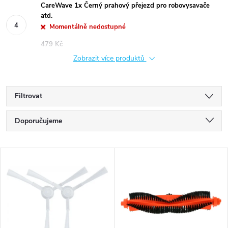
CareWave 1x Černý prahový přejezd pro robovysavače
atd.
Momentálně nedostupné
479 Kč
Zobrazit více produktů
Filtrovat
Ř
Doporučujeme
a
Nejlevnější
V
Nejdražší
z
ý
Nejprodávanější
e
p
Abecedně
n