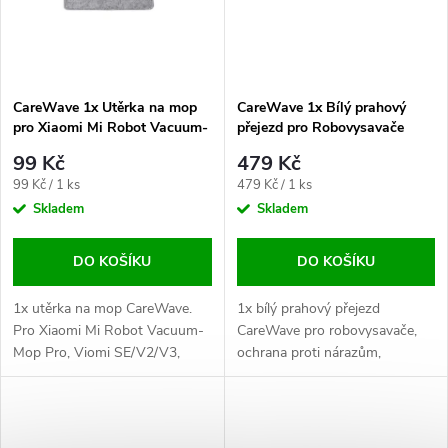
ů
CareWave 1x Utěrka na mop
CareWave 1x Bílý prahový
pro Xiaomi Mi Robot Vacuum-
přejezd pro Robovysavače
Mop Pro / Viomi SE/V2/V3 /
99 Kč
479 Kč
Cecotec Conga.
Měrná
Měrná
99 Kč / 1 ks
479 Kč / 1 ks
cena:
cena:
Skladem
Skladem
DO KOŠÍKU
DO KOŠÍKU
1x utěrka na mop CareWave.
1x bílý prahový přejezd
Pro Xiaomi Mi Robot Vacuum-
CareWave pro robovysavače,
Mop Pro, Viomi SE/V2/V3,
ochrana proti nárazům,
Cecotec Conga a další, pratelná
efektivní čištění přechodů.
na 60 °C, efektivní čištění
podlah.