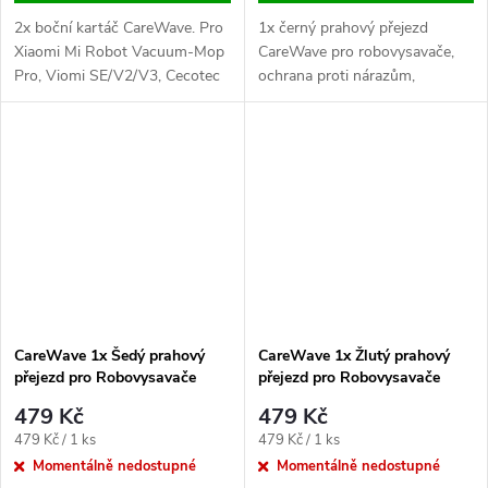
2x boční kartáč CareWave. Pro
1x černý prahový přejezd
Xiaomi Mi Robot Vacuum-Mop
CareWave pro robovysavače,
Pro, Viomi SE/V2/V3, Cecotec
ochrana proti nárazům,
Conga a další, efektivní čištění
efektivní čištění přechodů.
rohů a snadná výměna.
CareWave 1x Šedý prahový
CareWave 1x Žlutý prahový
přejezd pro Robovysavače
přejezd pro Robovysavače
479 Kč
479 Kč
Měrná
Měrná
479 Kč / 1 ks
479 Kč / 1 ks
cena:
cena:
Momentálně nedostupné
Momentálně nedostupné