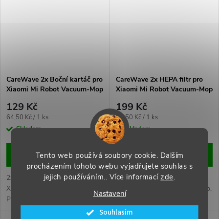
CareWave 2x Boční kartáč pro
CareWave 2x HEPA filtr pro
Xiaomi Mi Robot Vacuum-Mop
Xiaomi Mi Robot Vacuum-Mop
Pro/Viomi/Cecotec bílá
/S10/S12/Viomi/ETA.
129 Kč
199 Kč
Měrná
Měrná
64,50 Kč / 1 ks
99,50 Kč / 1 ks
cena:
cena:
Skladem
Skladem
DO KOŠÍKU
DO KOŠÍKU
Tento web používá soubory cookie. Dalším
procházením tohoto webu vyjadřujete souhlas s
jejich používáním.. Více informací
zde
.
2x boční kartáč CareWave. Pro
2x HEPA filtr CareWave. Pro
Xiaomi Mi Robot Vacuum-Mop
Xiaomi Mi Robot Vacuum-Mop,
Nastavení
Pro, Viomi SE/V2/V3, Cecotec
Viomi SE/V2/V3, S10/S12 a
Conga a další, efektivní čištění
další, efektivní filtrace prachu a
Souhlasím