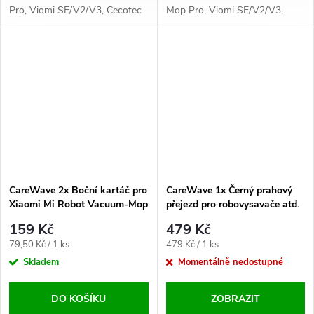
Pro, Viomi SE/V2/V3, Cecotec
Mop Pro, Viomi SE/V2/V3,
Conga a další, efektivní čištění
Cecotec Conga a další, efektivní
podlah a snadná výměna.
čištění podlah.
CareWave 2x Boční kartáč pro
CareWave 1x Černý prahový
Xiaomi Mi Robot Vacuum-Mop
přejezd pro robovysavače atd.
Pro/Viomi/Cecotec Černá
159 Kč
479 Kč
Měrná
Měrná
79,50 Kč / 1 ks
479 Kč / 1 ks
cena:
cena:
Skladem
Momentálně nedostupné
DO KOŠÍKU
ZOBRAZIT