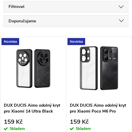
Filtrovat
Ř
Doporučujeme
a
Nejlevnější
V
Novinka
Novinka
Nejdražší
z
ý
Nejprodávanější
e
p
Abecedně
n
i
í
s
p
DUX DUCIS Aimo odolný kryt
DUX DUCIS Aimo odolný kryt
pro Xiaomi 14 Ultra Black
pro Xiaomi Poco M6 Pro
p
4G/Redmi Note 13 Pro 4G
r
159 Kč
159 Kč
Black
r
Skladem
Skladem