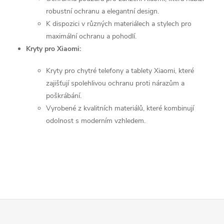
á
robustní ochranu a elegantní design.
p
n
K dispozici v různých materiálech a stylech pro
r
í
maximální ochranu a pohodlí.
Kryty pro Xiaomi:
v
Kryty pro chytré telefony a tablety Xiaomi, které
k
zajišťují spolehlivou ochranu proti nárazům a
y
poškrábání.
Vyrobené z kvalitních materiálů, které kombinují
v
odolnost s moderním vzhledem.
ý
p
i
s
Z
u