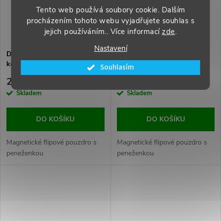
Tento web používá soubory cookie. Dalším
procházením tohoto webu vyjadřujete souhlas s
jejich používáním.. Více informací
zde
.
Nastavení
DUX DUCIS Skin Pro flipové
DUX DUCIS Skin Pro flipové
kožené pouzdro pro Xiaomi
kožené pouzdro pro Xiaomi
Souhlasím
Redmi Note 12 4G Black
Redmi Note 12 5G/Poco X5
299 Kč
299 Kč
Black
Skladem
Skladem
DO KOŠÍKU
DO KOŠÍKU
Magnetické flipové pouzdro s
Magnetické flipové pouzdro s
peneženkou
peneženkou