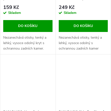
5G Black
Case for Xiaomi Poco X6 Pro
159 Kč
249 Kč
Black
Skladem
Skladem
DO KOŠÍKU
DO KOŠÍKU
Nezanechává otisky, tenký a
Nezanechává otisky, tenký a
lehký, vysoce odolný kryt s
lehký, vysoce odolný s
ochrannou zadních kamer.
ochrannou zadních kamer