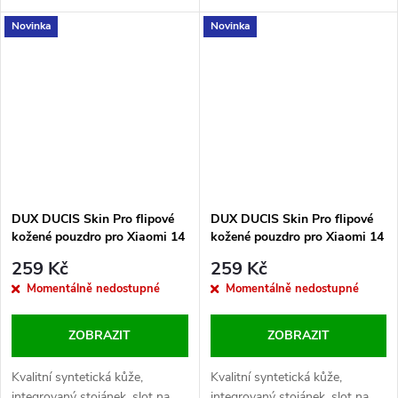
Novinka
Novinka
DUX DUCIS Skin Pro flipové
DUX DUCIS Skin Pro flipové
kožené pouzdro pro Xiaomi 14
kožené pouzdro pro Xiaomi 14
Black
Blue
259 Kč
259 Kč
Momentálně nedostupné
Momentálně nedostupné
ZOBRAZIT
ZOBRAZIT
Kvalitní syntetická kůže,
Kvalitní syntetická kůže,
integrovaný stojánek, slot na
integrovaný stojánek, slot na