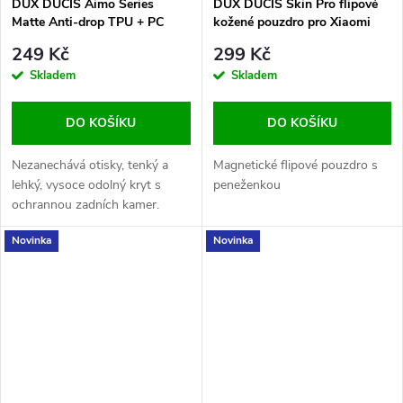
DUX DUCIS Aimo Series
DUX DUCIS Skin Pro flipové
Matte Anti-drop TPU + PC
kožené pouzdro pro Xiaomi
Case for Xiaomi Redmi Note
13T/13T Pro Black
249 Kč
299 Kč
13 Pro+ 5G Black
Skladem
Skladem
DO KOŠÍKU
DO KOŠÍKU
Nezanechává otisky, tenký a
Magnetické flipové pouzdro s
lehký, vysoce odolný kryt s
peneženkou
ochrannou zadních kamer.
Novinka
Novinka