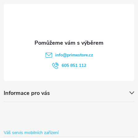
á
p
a
t
info
@
primestore.cz
í
605 851 112
Informace pro vás
Váš servis mobilních zařízení