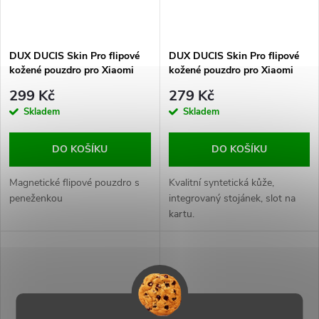
DUX DUCIS Skin Pro flipové
DUX DUCIS Skin Pro flipové
kožené pouzdro pro Xiaomi
kožené pouzdro pro Xiaomi
Redmi 12C Blue
Redmi 13/Poco M6 4G Blue
299 Kč
279 Kč
Skladem
Skladem
DO KOŠÍKU
DO KOŠÍKU
Magnetické flipové pouzdro s
Kvalitní syntetická kůže,
peneženkou
integrovaný stojánek, slot na
kartu.