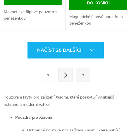
DO KOŠÍKU
Magnetické flipové pouzdro s
Magnetické flipové pouzdro s
peneženkou
peneženkou
O
NAČÍST 20 DALŠÍCH
v
l
S
1
2
t
á
r
d
á
Pouzdra a kryty pro zařízení Xiaomi, které poskytují vynikající
a
n
ochranu a moderní vzhled.
k
c
Pouzdra pro Xiaomi:
o
í
v
Ochranná pouzdra pro zařízení Xiaomi, která nabízí