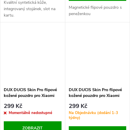
Kvalitní syntetická kůže,
Magnetické flipové pouzdro s
integrovaný stojánek, slot na
peneženkou
kartu.
DUX DUCIS Skin Pro flipové
DUX DUCIS Skin Pro flipové
kožené pouzdro pro Xiaomi
kožené pouzdro pro Xiaomi
Poco F5 Pro Black
Poco F5 Pro Gold
299 Kč
299 Kč
Momentálně nedostupné
Na Objednávku (dodání 1-3
týdny)
ZOBRAZIT