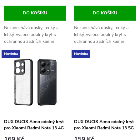
o
o
DO KOŠÍKU
DO KOŠÍKU
d
d
Nezanechává otisky, tenký a
Nezanechává otisky, tenký a
u
lehký, vysoce odolný kryt s
lehký, vysoce odolný kryt s
ochrannou zadních kamer.
ochrannou zadních kamer.
u
k
Novinka
Novinka
k
t
t
ů
ů
DUX DUCIS Aimo odolný kryt
DUX DUCIS Aimo odolný kryt
pro Xiaomi Redmi Note 13 4G
pro Xiaomi Redmi Note 13 5G
Black
Black
169 Kč
159 Kč