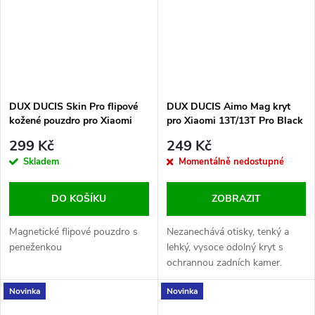
DUX DUCIS Skin Pro flipové
DUX DUCIS Aimo Mag kryt
kožené pouzdro pro Xiaomi
pro Xiaomi 13T/13T Pro Black
Redmi Note 12 Pro+ 5G Blue
299 Kč
249 Kč
Skladem
Momentálně nedostupné
DO KOŠÍKU
ZOBRAZIT
Magnetické flipové pouzdro s
Nezanechává otisky, tenký a
peneženkou
lehký, vysoce odolný kryt s
ochrannou zadních kamer.
Novinka
Novinka