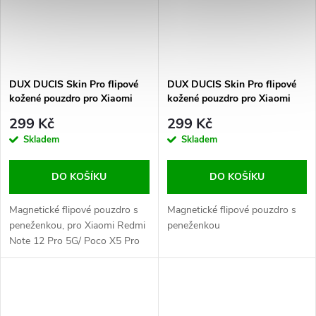
DUX DUCIS Skin Pro flipové
DUX DUCIS Skin Pro flipové
kožené pouzdro pro Xiaomi
kožené pouzdro pro Xiaomi
Redmi Note 12 Pro 5G/Poco
Redmi Note 12 Pro+ 5G Black
299 Kč
299 Kč
X5 Pro Black
Skladem
Skladem
DO KOŠÍKU
DO KOŠÍKU
Magnetické flipové pouzdro s
Magnetické flipové pouzdro s
peneženkou, pro Xiaomi Redmi
peneženkou
Note 12 Pro 5G/ Poco X5 Pro