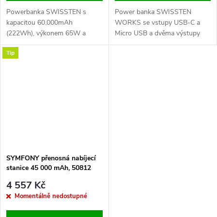
Powerbanka SWISSTEN s
Power banka SWISSTEN
kapacitou 60.000mAh
WORKS se vstupy USB-C a
(222Wh), výkonem 65W a
Micro USB a dvěma výstupy
formáty rychlého dobíjení
USB s výkonem 10,5W. Stav
Tip
PowerDelivery 3.0, Qualcomm
baterie signaluzují diody.
3.0 a Huawei SCP. Baleno v
Kapacita 10000 mAh. Typ
krabičce SWISSTEN
baterie: Li-polymer. Součástí
balení je 20 cm kabel Micro
USB. Baleno v blistru Swissten.
SYMFONY přenosná nabíjecí
stanice 45 000 mAh, 50812
4 557 Kč
Momentálně nedostupné