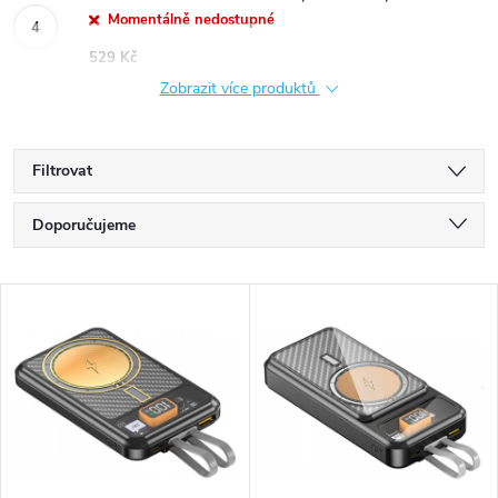
Momentálně nedostupné
529 Kč
Zobrazit více produktů
Filtrovat
Ř
Doporučujeme
a
Nejlevnější
V
Nejdražší
z
ý
Nejprodávanější
e
p
Abecedně
n
i