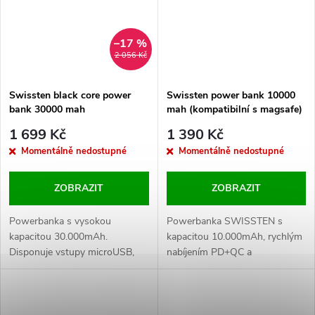
–17 %
2 056 Kč
Swissten black core power
Swissten power bank 10000
bank 30000 mah
mah (kompatibilní s magsafe)
1 699 Kč
1 390 Kč
Momentálně nedostupné
Momentálně nedostupné
ZOBRAZIT
ZOBRAZIT
Powerbanka s vysokou
Powerbanka SWISSTEN s
kapacitou 30.000mAh.
kapacitou 10.000mAh, rychlým
Disponuje vstupy microUSB,
nabíjením PD+QC a
USB-C i Lightning a Výstupy
bezdrátovým nabíjení s
USB3A, QuickCharge 3.0 a
výkonem až15W (MagSafe
PowerDelivery. Typ baterie: Li-
compatible). Baleno v blistru
polymer. Výkon 18W. Baleno v
SWISSTEN.