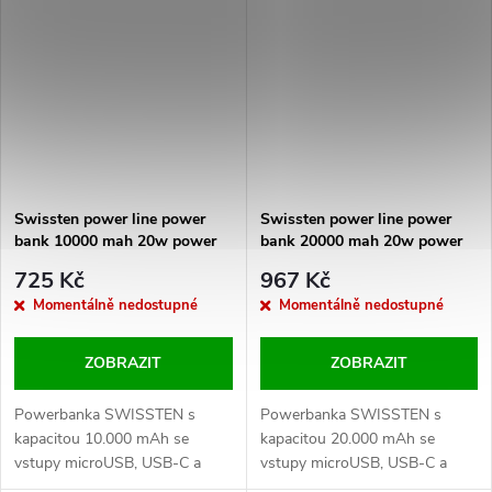
baterie: Li-ion. Baleno v blistru
výkonem až15W (MagSafe
SWISSTEN.
compatible). Baleno v blistru
SWISSTEN. POWER BANKA
NENÍ KOMPATIBILNÍ S
IPHONE 13 PRO.
Swissten power line power
Swissten power line power
bank 10000 mah 20w power
bank 20000 mah 20w power
delivery black
delivery black
725 Kč
967 Kč
Momentálně nedostupné
Momentálně nedostupné
ZOBRAZIT
ZOBRAZIT
Powerbanka SWISSTEN s
Powerbanka SWISSTEN s
kapacitou 10.000 mAh se
kapacitou 20.000 mAh se
vstupy microUSB, USB-C a
vstupy microUSB, USB-C a
výstupy USB-A, USB-C a
výstupy USB-A, USB-C a