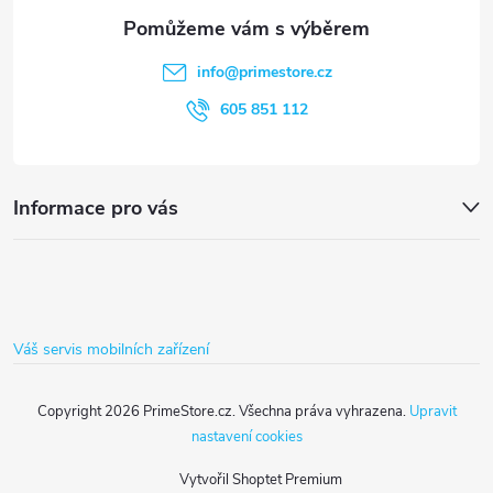
a
í
t
p
info
@
primestore.cz
r
í
605 851 112
v
k
Informace pro vás
y
v
ý
Váš servis mobilních zařízení
p
i
Copyright 2026
PrimeStore.cz
. Všechna práva vyhrazena.
Upravit
nastavení cookies
s
Vytvořil Shoptet Premium