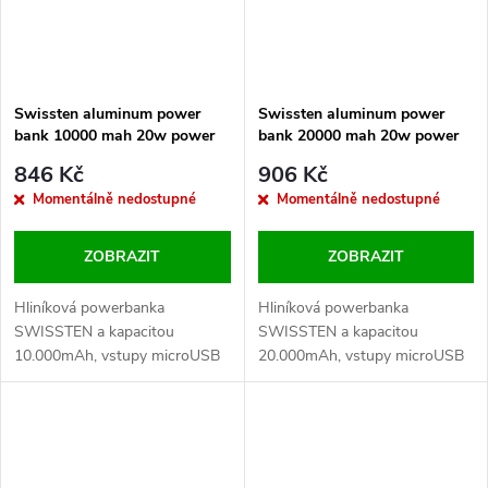
Swissten aluminum power
Swissten aluminum power
bank 10000 mah 20w power
bank 20000 mah 20w power
delivery grey
delivery grey
846 Kč
906 Kč
Momentálně nedostupné
Momentálně nedostupné
ZOBRAZIT
ZOBRAZIT
Hliníková powerbanka
Hliníková powerbanka
SWISSTEN a kapacitou
SWISSTEN a kapacitou
10.000mAh, vstupy microUSB
20.000mAh, vstupy microUSB
a USB-C, výstupy 2xUSB-A,
a USB-C, výstupy 2xUSB-A,
1xUSB-C a rychlým dobíjením
1xUSB-C a rychlým dobíjením
PD a QC. Baleno v blistru
PD a QC. Baleno v blistru
SWISSTEN.
SWISSTEN.