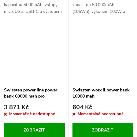
kapacitou 5000mAh, vstupy
kapacitou 50.000mAh
microUSB, USB-C a výstupem
(185Wh), výkonem 100W a
USB-A 10W. Baleno v blistru
formáty rychlého dobíjení
SWISSTEN.
PowerDelivery 3.0, Qualcomm
3.0 a Huawei SCP. Baleno v
krabičce SWISSTEN
Swissten power line power
Swissten worx ii power bank
bank 60000 mah pro
10000 mah
notebooky 65w power delivery
3 871 Kč
604 Kč
black
Momentálně nedostupné
Momentálně nedostupné
ZOBRAZIT
ZOBRAZIT