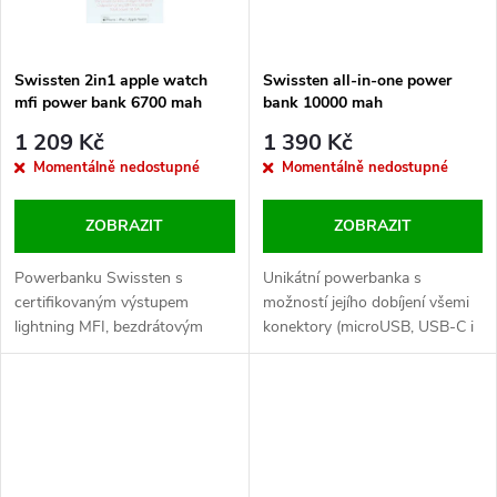
Swissten 2in1 apple watch
Swissten all-in-one power
mfi power bank 6700 mah
bank 10000 mah
1 209 Kč
1 390 Kč
Momentálně nedostupné
Momentálně nedostupné
ZOBRAZIT
ZOBRAZIT
Powerbanku Swissten s
Unikátní powerbanka s
certifikovaným výstupem
možností jejího dobíjení všemi
lightning MFI, bezdrátovým
konektory (microUSB, USB-C i
nabíjením pro Apple Watch a
lightning). Navíc disponuje
výstupem USB díky své
dobíjením smartphonů
kompaktní velikosti je možné
bezdrátově, klasicky a
mít ji neustále při sobě
ryclodobíjením.
připravenou k nabíjení. Typ
baterie: Li-Ion.Baleno v blistru...