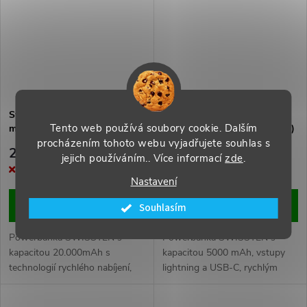
blistru SWISSTEN
Swissten power bank 20000
Swissten power bank 5000
Tento web používá soubory cookie. Dalším
mah 100w power delivery pro
mah (kompatibilní s magsafe)
notebooky
procházením tohoto webu vyjadřujete souhlas s
2 056 Kč
967 Kč
jejich používáním.. Více informací
zde
.
Momentálně nedostupné
Momentálně nedostupné
Nastavení
ZOBRAZIT
ZOBRAZIT
Souhlasím
Powerbanka SWISSTEN s
Powerbanka SWISSTEN s
kapacitou 20.000mAh s
kapacitou 5000 mAh, vstupy
technologií rychlého nabíjení,
lightning a USB-C, rychlým
výkonem 100W a výstupy 2x
nabíjením PD+QC a
USB-A a 1x USB-C. Typ
bezdrátovým nabíjení s