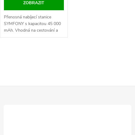
ZOBRAZIT
Přenosná nabíjecí stanice
SYMFONY s kapacitou 45 000
mAh. Vhodná na cestování a
kempování.
O
v
l
Z
á
d
á
a
p
c