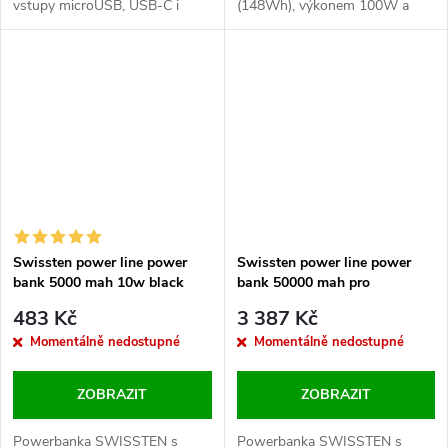
vstupy microUSB, USB-C i
(148Wh), výkonem 100W a
lightning a výstupy 2xUSB-A,
formáty rychlého dobíjení
USB-C a rychlým dobíjením PD
PowerDelivery 3.0, Qualcomm
a QC. Baleno v blistru
3.0 a Huawei SCP. Baleno v
SWISSTEN.
krabičce SWISSTEN
Swissten power line power
Swissten power line power
bank 5000 mah 10w black
bank 50000 mah pro
notebooky 100w power
483 Kč
3 387 Kč
delivery black
Momentálně nedostupné
Momentálně nedostupné
ZOBRAZIT
ZOBRAZIT
Powerbanka SWISSTEN s
Powerbanka SWISSTEN s