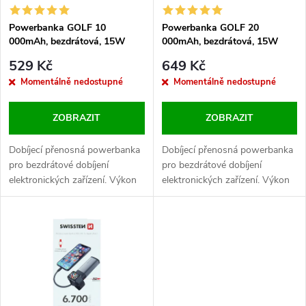
í
s
p
Powerbanka GOLF 10
Powerbanka GOLF 20
000mAh, bezdrátová, 15W
000mAh, bezdrátová, 15W
p
r
529 Kč
649 Kč
r
Momentálně nedostupné
Momentálně nedostupné
o
o
ZOBRAZIT
ZOBRAZIT
d
d
Dobíjecí přenosná powerbanka
Dobíjecí přenosná powerbanka
u
pro bezdrátové dobíjení
pro bezdrátové dobíjení
elektronických zařízení. Výkon
elektronických zařízení. Výkon
u
nabíjení 15 W.
nabíjení 15 W.
k
k
t
t
ů
ů