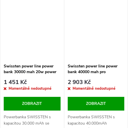
rychlým dobíjením PD i QC.
rychlým dobíjením PD i QC.
Baleno v blistru SWISSTEN.
Baleno v blistru SWISSTEN
Swissten power line power
Swissten power line power
bank 30000 mah 20w power
bank 40000 mah pro
delivery black
notebooky 100w power
1 451 Kč
2 903 Kč
delivery black
Momentálně nedostupné
Momentálně nedostupné
ZOBRAZIT
ZOBRAZIT
Powerbanka SWISSTEN s
Powerbanka SWISSTEN s
kapacitou 30.000 mAh se
kapacitou 40.000mAh