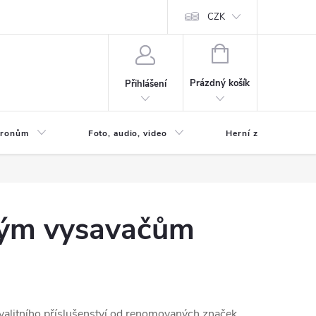
CZK
NÁKUPNÍ
KOŠÍK
Prázdný košík
Přihlášení
 Dronům
Foto, audio, video
Herní zóna
ckým vysavačům
valitního příslušenství od renomovaných značek