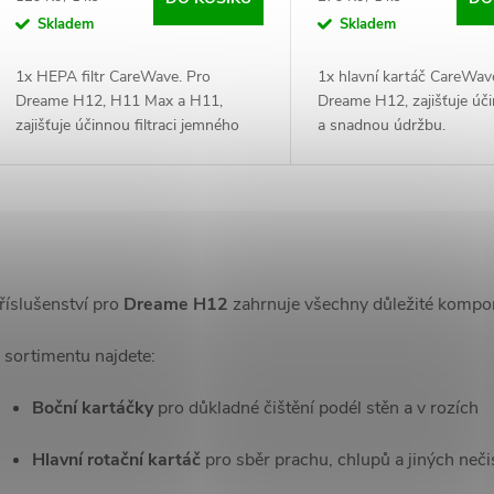
d
o
cena:
cena:
Skladem
Skladem
u
d
1x HEPA filtr CareWave. Pro
1x hlavní kartáč CareWav
k
Dreame H12, H11 Max a H11,
Dreame H12, zajišťuje úči
u
zajišťuje účinnou filtraci jemného
a snadnou údržbu.
prachu a alergenů.
t
k
ů
t
O
v
ů
říslušenství pro
Dreame H12
zahrnuje všechny důležité kompone
 sortimentu najdete:
á
Boční kartáčky
pro důkladné čištění podél stěn a v rozích
d
a
Hlavní rotační kartáč
pro sběr prachu, chlupů a jiných neči