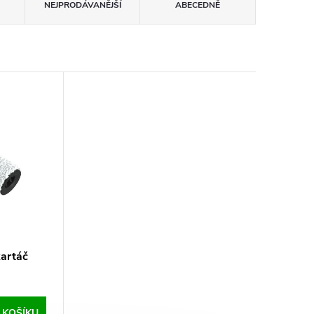
NEJPRODÁVANĚJŠÍ
ABECEDNĚ
kartáč
 KOŠÍKU