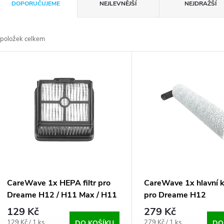
Ř
DOPORUČUJEME
NEJLEVNĚJŠÍ
NEJDRAŽŠÍ
a
položek celkem
z
V
e
ý
n
p
p
s
r
p
CareWave 1x HEPA filtr pro
CareWave 1x hlavní 
o
Dreame H12 / H11 Max / H11
pro Dreame H12
r
129 Kč
279 Kč
Měrná
Měrná
129 Kč / 1 ks
279 Kč / 1 ks
DO KOŠÍKU
DO