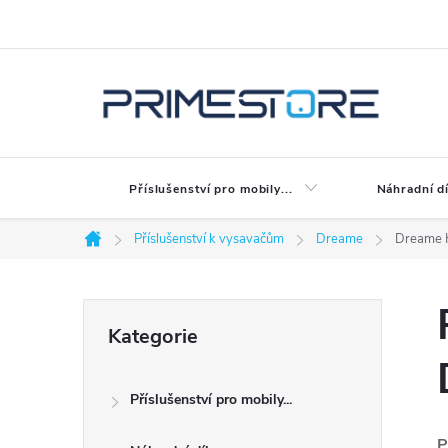
Přejít
na
obsah
Příslušenství pro mobily...
Náhradní dí
Příslušenství k vysavačům
Dreame
Dreame
Domů
P
Přeskočit
Kategorie
kategorie
o
Příslušenství pro mobily...
s
P