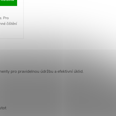
e. Pro
nné čištění
nty pro pravidelnou údržbu a efektivní úklid.
stot