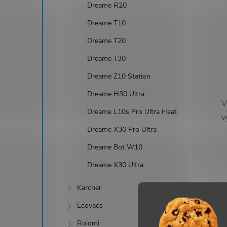
Dreame R20
í
Dreame T10
Dreame T20
Dreame T30
r
Dreame Z10 Station
Dreame H30 Ultra
V
Dreame L10s Pro Ultra Heat
v
Dreame X30 Pro Ultra
Dreame Bot W10
Dreame X30 Ultra
Karcher
i
Ecovacs
Roidmi