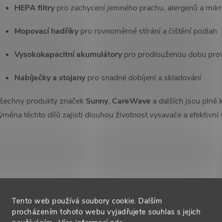
c
HEPA filtry
pro zachycení jemného prachu, alergenů a mikr
Mopovací hadříky
pro rovnoměrné stírání a čištění podlah
p
Vysokokapacitní akumulátory
pro prodlouženou dobu pro
Nabíječky a stojany
pro snadné dobíjení a skladování
v
šechny produkty značek
Sunny
,
CareWave
a dalších jsou plně
k
ýměna těchto dílů zajistí dlouhou životnost vysavače a efektivn
y
v
ý
p
Tento web používá soubory cookie. Dalším
procházením tohoto webu vyjadřujete souhlas s jejich