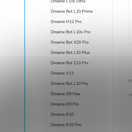
Dreame L10s Ultra
Dreame Bot L10 Prime
Dreame H12 Pro
Dreame Bot L10s Pro
Dreame Bot X20 Pro
Dreame Bot L10 Plus
Dreame Bot Z10 Pro
Dreame V12
P
Dreame Bot L10 Pro
l
Dreame D9 Max
V
Dreame D9 Pro
Dreame R10
Dreame R10 Pro