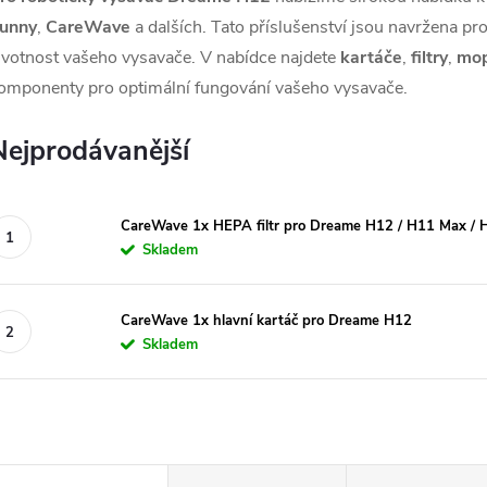
unny
,
CareWave
a dalších. Tato příslušenství jsou navržena pr
ivotnost vašeho vysavače. V nabídce najdete
kartáče
,
filtry
,
mop
omponenty pro optimální fungování vašeho vysavače.
Nejprodávanější
CareWave 1x HEPA filtr pro Dreame H12 / H11 Max / 
Skladem
CareWave 1x hlavní kartáč pro Dreame H12
Skladem