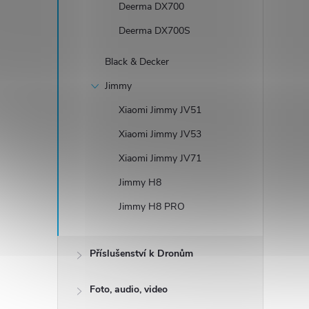
Deerma DX700
Deerma DX700S
Black & Decker
Jimmy
Xiaomi Jimmy JV51
Xiaomi Jimmy JV53
Xiaomi Jimmy JV71
Jimmy H8
Jimmy H8 PRO
Příslušenství k Dronům
Foto, audio, video