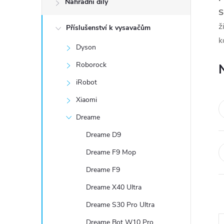
Náhradní díly
t
S
ž
Příslušenství k vysavačům
r
k
Dyson
a
Roborock
n
iRobot
Xiaomi
n
Dreame
í
Dreame D9
Dreame F9 Mop
p
Dreame F9
a
Dreame X40 Ultra
n
Dreame S30 Pro Ultra
Dreame Bot W10 Pro