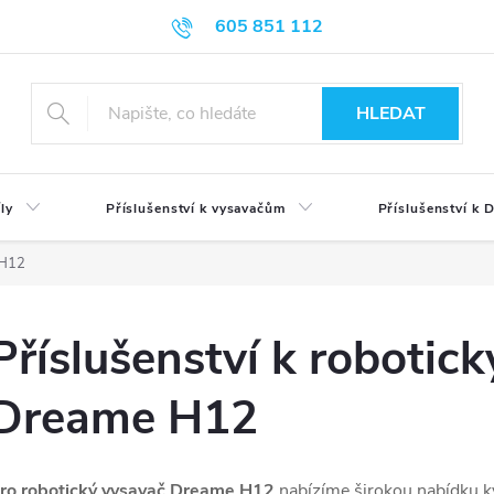
605 851 112
HLEDAT
ly
Příslušenství k vysavačům
Příslušenství k
 H12
Příslušenství k roboti
Dreame H12
ro robotický vysavač Dreame H12
nabízíme širokou nabídku k