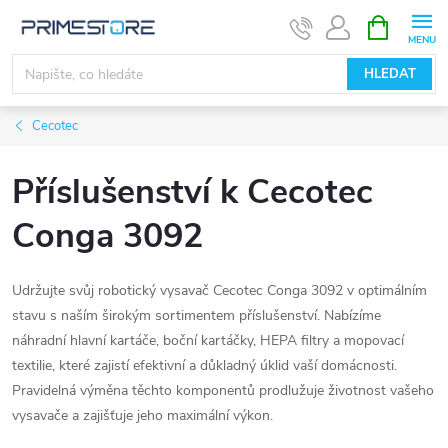
Přejít
NÁKUPNÍ
KOŠÍK
na
obsah
HLEDAT
Cecotec
Příslušenství k Cecotec
Conga 3092
Udržujte svůj robotický vysavač Cecotec Conga 3092 v optimálním
stavu s naším širokým sortimentem příslušenství. Nabízíme
náhradní hlavní kartáče, boční kartáčky, HEPA filtry a mopovací
textilie, které zajistí efektivní a důkladný úklid vaší domácnosti.
Pravidelná výměna těchto komponentů prodlužuje životnost vašeho
vysavače a zajišťuje jeho maximální výkon.