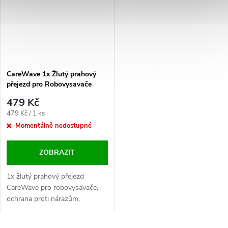
CareWave 1x Žlutý prahový
přejezd pro Robovysavače
479 Kč
Měrná
479 Kč / 1 ks
cena:
Momentálně nedostupné
ZOBRAZIT
1x žlutý prahový přejezd
CareWave pro robovysavače,
ochrana proti nárazům,
efektivní čištění přechodů.