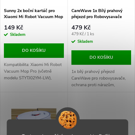
í
s
p
Sunny 2x boční kartáč pro
CareWave 1x Bílý prahový
Xiaomi Mi Robot Vacuum Mop
přejezd pro Robovysavače
p
Pro / Eta navaggio / Viomi /
r
149 Kč
479 Kč
Conga / Sencor
r
Měrná
479 Kč / 1 ks
Skladem
o
cena:
Skladem
o
DO KOŠÍKU
d
DO KOŠÍKU
d
Kompatibilita: Xiaomi Mi Robot
u
Vacuum Mop Pro (včetně
1x bílý prahový přejezd
modelu STYTJ02YM-LW),
u
CareWave pro robovysavače,
Xiaomi Viomi, Cecotec Conga,
ochrana proti nárazům,
k
ETA Navaggio, Sencor SRV
efektivní čištění přechodů.
k
t
t
ů
ů