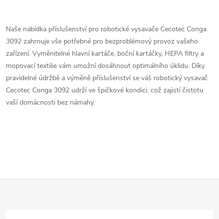
O
v
Naše nabídka příslušenství pro robotické vysavače Cecotec Conga
3092 zahrnuje vše potřebné pro bezproblémový provoz vašeho
l
zařízení. Vyměnitelné hlavní kartáče, boční kartáčky, HEPA filtry a
á
mopovací textilie vám umožní dosáhnout optimálního úklidu. Díky
pravidelné údržbě a výměně příslušenství se váš robotický vysavač
d
Cecotec Conga 3092 udrží ve špičkové kondici, což zajistí čistotu
vaší domácnosti bez námahy.
a
c
í
p
Z
r
v
á