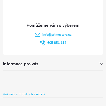
k
p
y
a
v
t
ý
info
@
primestore.cz
p
í
605 851 112
i
s
Informace pro vás
u
Váš servis mobilních zařízení