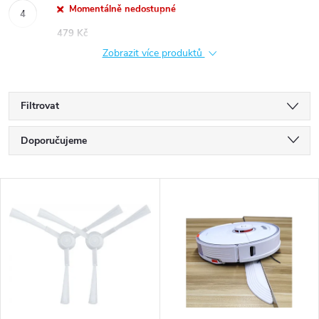
Momentálně nedostupné
479 Kč
Zobrazit více produktů
Filtrovat
Ř
Doporučujeme
a
Nejlevnější
V
Nejdražší
z
ý
Nejprodávanější
e
p
Abecedně
n
i