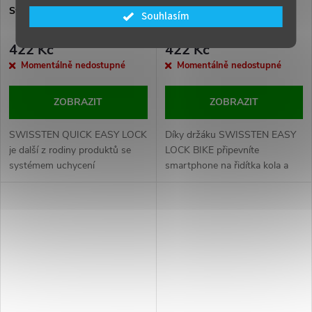
Swissten easy lock armband
Swissten easy lock bike
Souhlasím
422 Kč
422 Kč
Momentálně nedostupné
Momentálně nedostupné
ZOBRAZIT
ZOBRAZIT
SWISSTEN QUICK EASY LOCK
Díky držáku SWISSTEN EASY
je další z rodiny produktů se
LOCK BIKE připevníte
systémem uchycení
smartphone na řidítka kola a
smartphonu SWISSTEN EASY
získáte dokonalý přehled v
LOCK. Baleno v blistru
navigaci a dalších aplikacích ve
SWISSTEN.
smartphonu. Baleno v blistru
SWISSTEN.