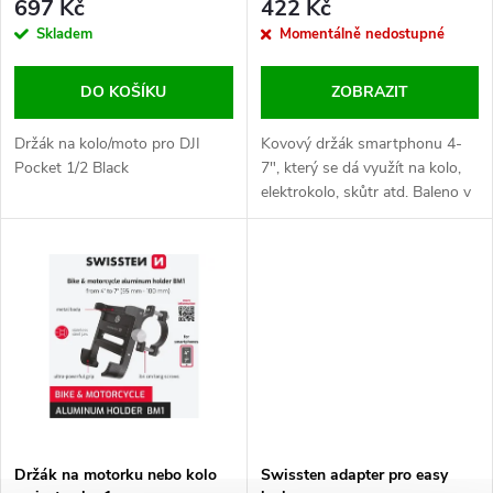
r
697 Kč
422 Kč
r
Skladem
Momentálně nedostupné
o
o
DO KOŠÍKU
ZOBRAZIT
d
d
Držák na kolo/moto pro DJI
Kovový držák smartphonu 4-
u
Pocket 1/2 Black
7", který se dá využít na kolo,
elektrokolo, skůtr atd. Baleno v
u
blistru SWISSTEN.
k
k
t
t
ů
ů
Držák na motorku nebo kolo
Swissten adapter pro easy