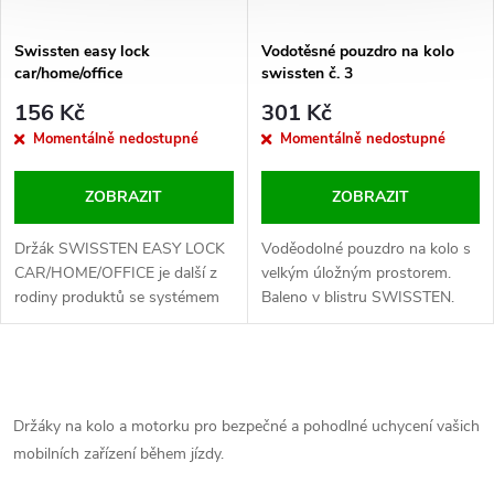
Swissten easy lock
Vodotěsné pouzdro na kolo
car/home/office
swissten č. 3
156 Kč
301 Kč
Momentálně nedostupné
Momentálně nedostupné
ZOBRAZIT
ZOBRAZIT
Držák SWISSTEN EASY LOCK
Voděodolné pouzdro na kolo s
CAR/HOME/OFFICE je další z
velkým úložným prostorem.
rodiny produktů se systémem
Baleno v blistru SWISSTEN.
uchycení smartphonu
SWISSTEN EASY LOCK.
Baleno v blistru SWISSTEN.
O
v
Držáky na kolo a motorku pro bezpečné a pohodlné uchycení vašich
mobilních zařízení během jízdy.
l