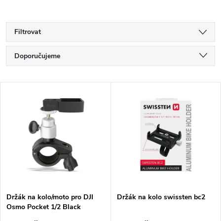
Filtrovat
Ř
Doporučujeme
a
Nejlevnější
V
Nejdražší
z
ý
Nejprodávanější
e
p
Abecedně
n
i
í
s
p
Držák na kolo/moto pro DJI
Držák na kolo swissten bc2
Osmo Pocket 1/2 Black
p