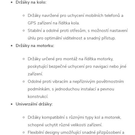
Držáky na kolo:
á
Držáky navržené pro uchycení mobilních telefonů a
d
GPS zařízení na řídítka kola.
a
Stabilní a odolné proti otřesům, s možností nastavení
úhlu pro optimální viditelnost a snadný přístup.
c
Držáky na motorku:
í
Držáky určené pro montáž na řídítka motorky,
p
poskytující bezpečné uchycení pro navigaci nebo jiné
zařízení.
r
Odolné proti vibracím a nepříznivým povětrnostním
v
podmínkám, s jednoduchou instalací a pevnou
konstrukcí.
k
Univerzální držáky:
y
Držáky kompatibilní s různými typy kol a motorek,
v
schopné uchytit různé velikosti zařízení.
Flexibilní designy umožňující snadné přizpůsobení a