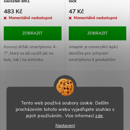
swissten bm1
lock
483 Kč
47 Kč
Momentálně nedostupné
Momentálně nedostupné
ZOBRAZIT
ZOBRAZIT
Kovový držák smartphonu 4-
Adaptér je univerzální lepící
7", který se dá využít jak na
destička pro uchycení
kolo, tak i na motorku,
smartphonu k produktům
čtyřkolku, elektrokolo atd.
SWISSTEN EASY LOCK.
Baleno v blistru SWISSTEN.
Baleno v blistru SWISSTEN.
Tento web používá soubory cookie. Dalším
procházením tohoto webu vyjadřujete souhlas s
jejich používáním.. Více informací
zde
.
Nastavení