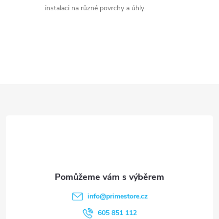
ý
instalaci na různé povrchy a úhly.
p
i
s
u
Z
á
p
a
t
info
@
primestore.cz
í
605 851 112