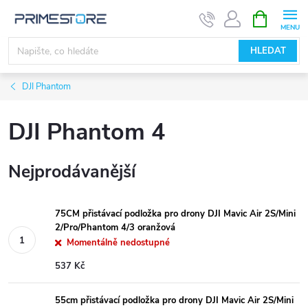
Přejít
NÁKUPNÍ
KOŠÍK
na
obsah
HLEDAT
DJI Phantom
DJI Phantom 4
Nejprodávanější
75CM přistávací podložka pro drony DJI Mavic Air 2S/Mini
2/Pro/Phantom 4/3 oranžová
Momentálně nedostupné
537 Kč
55cm přistávací podložka pro drony DJI Mavic Air 2S/Mini