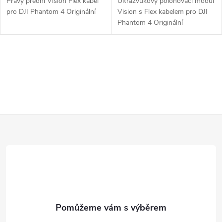
Pravý přední Vision Flex kabel
Ultrazvukový polohovací modul
pro DJI Phantom 4 Originální
Vision s Flex kabelem pro DJI
Phantom 4 Originální
O
v
l
Z
á
d
á
a
p
c
a
í