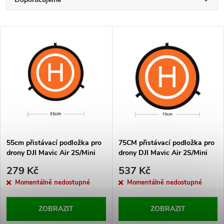
Ř
a
Nejlevnější
V
Nejdražší
z
ý
Nejprodávanější
e
p
Abecedně
n
i
í
s
p
55cm přistávací podložka pro
75CM přistávací podložka pro
drony DJI Mavic Air 2S/Mini
drony DJI Mavic Air 2S/Mini
p
2/Pro/Phantom 4/3 oranžová
2/Pro/Phantom 4/3 oranžová
r
279 Kč
537 Kč
r
Momentálně nedostupné
Momentálně nedostupné
o
o
ZOBRAZIT
ZOBRAZIT