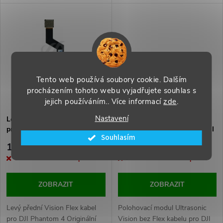
d
d
u
u
k
k
t
Tento web používá soubory cookie. Dalším
t
procházením tohoto webu vyjadřujete souhlas s
ů
jejich používáním.. Více informací
zde
.
ů
Nastavení
Levý přední Vision Flex kabel
Polohovací modul Ultrasonic
pro DJI Phantom 4 Originální
Vision bez Flex kabelu pro DJI
Souhlasím
Phantom 4 Originální
1 019 Kč
869 Kč
Momentálně nedostupné
Momentálně nedostupné
ZOBRAZIT
ZOBRAZIT
Levý přední Vision Flex kabel
Polohovací modul Ultrasonic
pro DJI Phantom 4 Originální
Vision bez Flex kabelu pro DJI