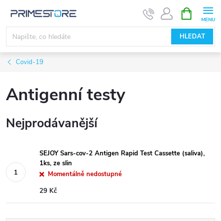
Přejít
NÁKUPNÍ
KOŠÍK
na
obsah
HLEDAT
Covid-19
Antigenní testy
Nejprodávanější
SEJOY Sars-cov-2 Antigen Rapid Test Cassette (saliva),
1ks, ze slin
Momentálně nedostupné
29 Kč