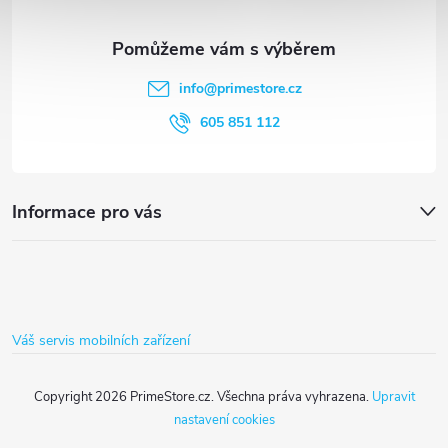
a
í
t
p
info
@
primestore.cz
r
í
605 851 112
v
k
Informace pro vás
y
v
ý
Váš servis mobilních zařízení
p
i
Copyright 2026
PrimeStore.cz
. Všechna práva vyhrazena.
Upravit
nastavení cookies
s