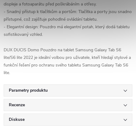
displeje a fotoaparátu před poškrábáním a otřesy.
- Snadný přístup k tlačítkům a portům: Tlačítka a porty jsou snadno
přístupné, což zajišťuje pohodlné ovládání tabletu.
- Elegantní design: Pouzdro má elegantní potah, který dodá tabletu
sofistikovaný vzhled.
DUX DUCIS Domo Pouzdro na tablet Samsung Galaxy Tab S6
lite/S6 lite 2022 je ideální volbou pro uživatele, kteří hledají stylové a
funkční řešení pro ochranu svého tabletu Samsung Galaxy Tab S6
lite.
Parametry produktu
Recenze
Diskuse