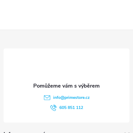
Z
á
p
a
t
info
@
primestore.cz
í
605 851 112