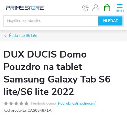
Přejít
NÁKUPNÍ
KOŠÍK
na
obsah
HLEDAT
Řada Tab S6 Lite
DUX DUCIS Domo
Pouzdro na tablet
Samsung Galaxy Tab S6
lite/S6 lite 2022
Neohodnoceno
Podrobnosti hodnocení
Kód produktu:
CAS084871A