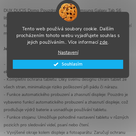
DUX DUCIS Domo Pouzdro na tablet Samsung Galaxy Tab S6
lite/S6 lite 2022 je elegantní ochranný obal určený speciálně pro
tablety Samsung Galaxy Tab S6 lite vydané v roce 2022 a předchozí
Tento web používá soubory cookie. Dalším
modely.
procházením tohoto webu vyjadřujete souhlas s
jejich používáním.. Více informací
zde
.
Jeho hlavní výhody zahrnují:
Nastavení
Souhlasím
- Materiál ekologická kůže a TPU: Pouzdro je vyrobeno z kvalitní
ekologické kůže a TPU, což zajišťuje odolnost a dlouhou životnost.
- Kompletní ochrana tabletu: Díky svému designu chrání tablet ze
všech stran, minimalizuje riziko poškození při pádu či nárazu.
- Funkce automatického probuzení a zhasnutí displeje: Pouzdro je
vybaveno funkcí automatického probuzení a zhasnutí displeje, což
prodlužuje výdrž baterie a usnadňuje používání tabletu.
- Funkce stojanu: Umožňuje pohodlné nastavení tabletu v různých
pozicích pro sledování videí, psaní nebo čtení.
- Vyvýšené okraje kolem displeje a fotoaparátu: Zaručují ochranu