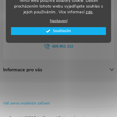
Tento web používá soubory cookie. Dalším
p
procházením tohoto webu vyjadřujete souhlas s
jejich používáním.. Více informací
zde
.
a
Nastavení
Souhlasím
t
info
@
primestore.cz
í
605 851 112
Informace pro vás
Váš servis mobilních zařízení