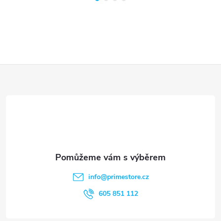
Z
á
p
a
t
info
@
primestore.cz
í
605 851 112