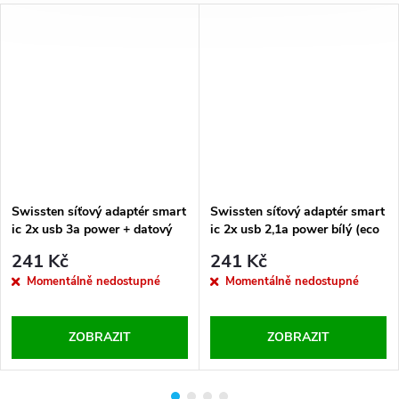
Swissten síťový adaptér smart
Swissten síťový adaptér smart
ic 2x usb 3a power + datový
ic 2x usb 2,1a power bílý (eco
kabel usb / micro usb 1,2 m
balení)
241 Kč
241 Kč
bílý
Momentálně nedostupné
Momentálně nedostupné
ZOBRAZIT
ZOBRAZIT