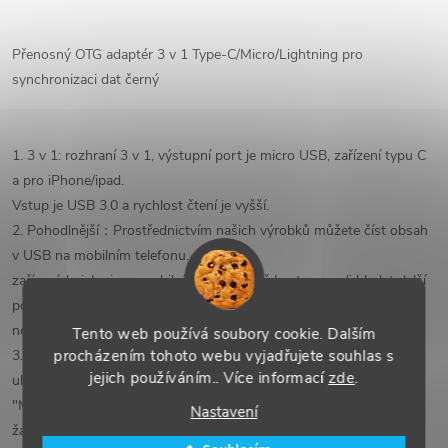
Přenosný OTG adaptér 3 v 1 Type-C/Micro/Lightning pro
synchronizaci dat černý
1. 3 v 1: rozhraní 3 v 1, výstupní port je micro USB, zařízení typu C
a pro iPhone/ipad.
Vstup je USB 3.0 a rychlost čtení je vyšší.
2. Pohodlnější：Prostřednictvím našich výrobků můžete číst obsah
v USB na mobilním telefonu.
zařízeních, jako jsou mobilní telefony, aniž byste museli hledat další
počítač. 3 v 1 nepotřebuje
nosit s sebou více adaptérů.
Tento web používá soubory cookie. Dalším
procházením tohoto webu vyjadřujete souhlas s
3. Ne APP： Snadno se používá, podporuje funkci OTG a přenáší
jejich používáním.. Více informací
zde
.
uložené dokumenty.
"MOJE soubory" v koncovém zařízení. K používání není potřeba
Nastavení
žádný softwarový ovladač.