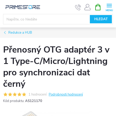
Přejít
NÁKUPNÍ
KOŠÍK
na
obsah
HLEDAT
Redukce a HUB
Přenosný OTG adaptér 3 v
1 Type-C/Micro/Lightning
pro synchronizaci dat
černý
1 hodnocení
Podrobnosti hodnocení
Kód produktu:
AS121170