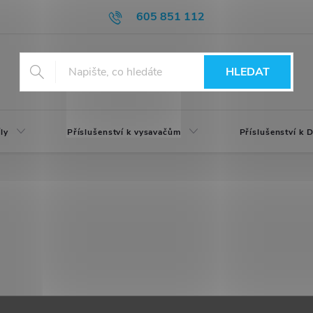
605 851 112
HLEDAT
ly
Příslušenství k vysavačům
Příslušenství k
.