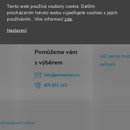
Tento web používá soubory cookie. Dalším
procházením tohoto webu vyjadřujete souhlas s jejich
používáním.. Více informací
zde
.
Nastavení
Váš servis mob
zařízení
info
@
primestore.cz
605 851 112
vit nastavení cookies