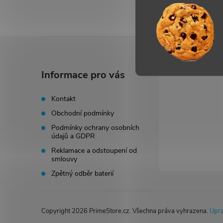
Z
á
Informace pro vás
p
Kontakt
Obchodní podmínky
a
Podmínky ochrany osobních
údajů a GDPR
t
Reklamace a odstoupení od
smlouvy
í
Zpětný odběr baterií
Copyright 2026
PrimeStore.cz
. Všechna práva vyhrazena.
Upra