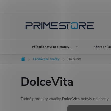
Přejít
na
obsah
Příslušenství pro mobily...
Náhradní dí
Prodávané značky
DolceVita
Domů
DolceVita
Žádné produkty značky
DolceVita
nebyly nalezeny..