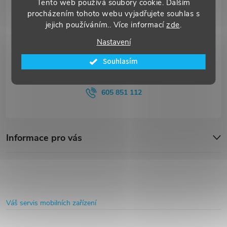
Tento web používá soubory cookie. Dalším
procházením tohoto webu vyjadřujete souhlas s
p
jejich používáním.. Více informací
zde
.
a
Nastavení
Souhlasím
t
info
@
primestore.cz
í
605 851 112
Informace pro vás
Váš servis mobilních zařízení