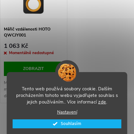
n
i
í
s
p
Měřič vzdálenosti HOTO
QWCJY001
p
r
1 063 Kč
r
Momentálně nedostupné
o
o
ZOBRAZIT
d
d
Měření vzdáleností až do 30
Tento web používá soubory cookie. Dalším
u
metrů, přesnost ±2 mm, OLED
procházením tohoto webu vyjadřujete souhlas s
displej, jednoduché ovládání
u
jejich používáním.. Více informací
zde
.
jedním tlačítkem, vestavěná
k
nabíjecí baterie s USB-C
k
Nastavení
portem.
O
t
Souhlasím
t
v