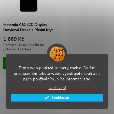
n
i
í
s
p
Motorola G82 LCD Display +
Dotyková Deska + Přední Kryt
p
(Service Pack)
r
1 669 Kč
r
Centrální sklad (dodání na
pobočku 1-3 dny)
o
o
ZOBRAZIT
d
Tento web používá soubory cookie. Dalším
d
procházením tohoto webu vyjadřujete souhlas s
u
jejich používáním.. Více informací
zde
.
u
O
Nastavení
k
k
v
Souhlasím
t
l
t