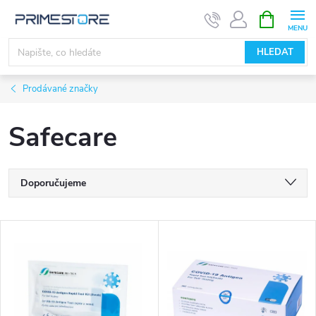
Přejít
NÁKUPNÍ
KOŠÍK
na
obsah
HLEDAT
Prodávané značky
Safecare
Ř
Doporučujeme
a
Nejlevnější
V
Nejdražší
z
ý
Nejprodávanější
e
p
Abecedně