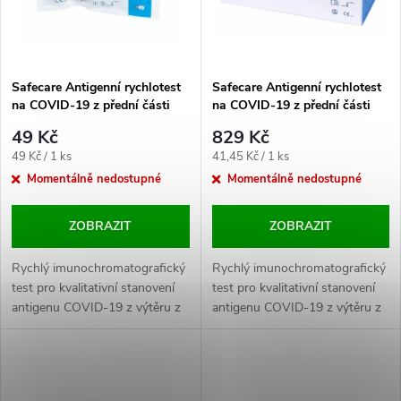
n
i
í
s
p
Safecare Antigenní rychlotest
Safecare Antigenní rychlotest
na COVID-19 z přední části
na COVID-19 z přední části
p
nosu - 1ks
nosu - 20ks
r
49 Kč
829 Kč
r
Měrná
Měrná
49 Kč / 1 ks
41,45 Kč / 1 ks
o
cena:
cena:
Momentálně nedostupné
Momentálně nedostupné
o
d
ZOBRAZIT
ZOBRAZIT
d
u
Rychlý imunochromatografický
Rychlý imunochromatografický
u
test pro kvalitativní stanovení
test pro kvalitativní stanovení
antigenu COVID-19 z výtěru z
antigenu COVID-19 z výtěru z
k
nosu. URČENO PRO
nosu. URČENO PRO
k
SEBETESTOVÁNÍ - KRÁTKÝ
SEBETESTOVÁNÍ - KRÁTKÝ
t
VÝTĚROVÝ TAMPON.
VÝTĚROVÝ TAMPON.
t
FUNGUJE I NA OMICRON!
FUNGUJE I NA OMICRON!