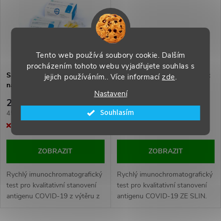
ů
ů
Tento web používá soubory cookie. Dalším
procházením tohoto webu vyjadřujete souhlas s
Safecare Antigenní rychlotest
Safecare Antigenní rychlotest
jejich používáním.. Více informací
zde
.
na COVID-19 z přední části
na COVID-19 ze slin - 5ks
Nastavení
nosu - 5ks
229 Kč
249 Kč
Souhlasím
Měrná
Měrná
45,80 Kč / 1 ks
49,80 Kč / 1 ks
cena:
cena:
Momentálně nedostupné
Momentálně nedostupné
ZOBRAZIT
ZOBRAZIT
Rychlý imunochromatografický
Rychlý imunochromatografický
test pro kvalitativní stanovení
test pro kvalitativní stanovení
antigenu COVID-19 z výtěru z
antigenu COVID-19 ZE SLIN.
nosu. URČENO PRO
Profesionální použití.
SEBETESTOVÁNÍ - KRÁTKÝ