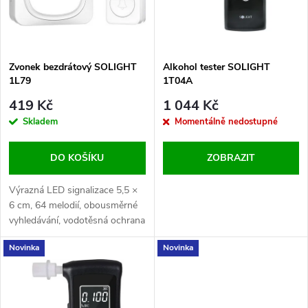
n
i
í
s
p
Zvonek bezdrátový SOLIGHT
Alkohol tester SOLIGHT
1L79
1T04A
p
r
419 Kč
1 044 Kč
r
Skladem
Momentálně nedostupné
o
o
DO KOŠÍKU
ZOBRAZIT
d
d
Výrazná LED signalizace 5,5 ×
u
6 cm, 64 melodií, obousměrné
vyhledávání, vodotěsná ochrana
u
IP56, hlasitost 25–100 dB,
k
Novinka
Novinka
dosah 150 m, napájení tlačítka
k
1× CR2032, zvonek AC 230V,
t
režim nočního světla.
t