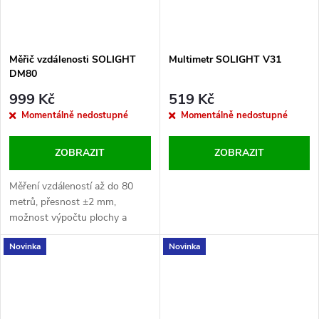
Měřič vzdálenosti SOLIGHT
Multimetr SOLIGHT V31
DM80
999 Kč
519 Kč
Momentálně nedostupné
Momentálně nedostupné
ZOBRAZIT
ZOBRAZIT
Měření vzdáleností až do 80
metrů, přesnost ±2 mm,
možnost výpočtu plochy a
objemu, podsvícený LCD
Novinka
Novinka
displej, napájení pomocí AAA
baterií.