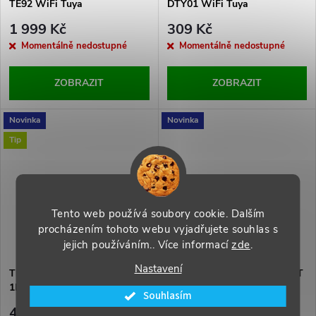
TE92 WiFi Tuya
DTY01 WiFi Tuya
1 999 Kč
309 Kč
Momentálně nedostupné
Momentálně nedostupné
ZOBRAZIT
ZOBRAZIT
Novinka
Novinka
Tip
Tento web používá soubory cookie. Dalším
procházením tohoto webu vyjadřujete souhlas s
jejich používáním.. Více informací
zde
.
Nastavení
Tlačítko bezdrátové SOLIGHT
Tlačítko bezdrátové SOLIGHT
1L51T pro zvonek 1L51
1L67T pro zvonek
Souhlasím
bezbateriové
1L67,1L67B,1L67DZ,1L67DT
416 Kč
219 Kč