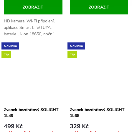
ZOBRAZIT
ZOBRAZIT
HD kamera, Wi-Fi připojení,
aplikace Smart Life/TUYA,
baterie Li-Ion 18650, noční
vidění 5 m, PIR čidlo 7 m,
Novinka
Novinka
rozlišení 1080P, krytí IP65, úhel
záběru 160°.
Tip
Tip
Zvonek bezdrátový SOLIGHT
Zvonek bezdrátový SOLIGHT
1L49
1L68
499 Kč
329 Kč