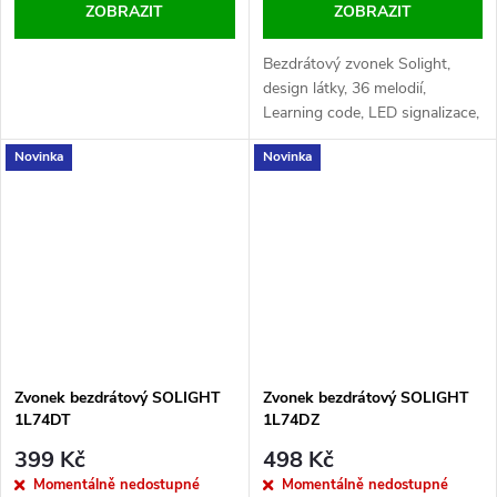
ZOBRAZIT
ZOBRAZIT
Bezdrátový zvonek Solight,
design látky, 36 melodií,
Learning code, LED signalizace,
vodotěsný IP44, dosah 180 m,
Novinka
Novinka
napájení tlačítko 1× CR2032,
zvonek AC 230V.
Zvonek bezdrátový SOLIGHT
Zvonek bezdrátový SOLIGHT
1L74DT
1L74DZ
399 Kč
498 Kč
Momentálně nedostupné
Momentálně nedostupné