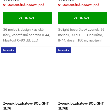
Momentálně nedostupné
Momentálně nedostupné
ZOBRAZIT
ZOBRAZIT
36 melodií, design klasické
Solight bezdrátový zvonek, 36
látky, vodotěsná ochrana IP44,
melodií, 90 dB, LED indikátor,
hlasitost 0–90 dB, LED
IP44, dosah 180 m, napájení
indikátor zvonění, dosah 180 m,
tlačítko 3V CR2032 (součástí),
Novinka
Novinka
napájení 2x AA a CR2032,
zvonek 2× AA (není součástí).
barva bílá.
Zvonek bezdrátový SOLIGHT
Zvonek bezdrátový SOLIGHT
1L76
1L76B