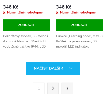
346 Kč
346 Kč
Momentálně nedostupné
Momentálně nedostupné
ZOBRAZIT
ZOBRAZIT
Bezdrátový zvonek, 36 melodií,
Funkce „Learning code“, max. 8
4 stupně hlasitosti 25–90 dB,
tlačítek na jeden zvonek, 36
vodotěsné tlačítko IP44, LED
melodií, LED indikátor,
indikátor, dosah 180 m,
vodotěsnost IP44, hlasitost 25–
napájení zvonku 230V, napájení
90 dB, samolepící podložka
tlačítka 3V CR2032, snadná
nebo montážní otvory, černá
O
instalace.
barva, dosah 180 m, tlačítko 3V
NAČÍST DALŠÍ 4
CR2032, zvonek AC 230V.
v
l
S
1
2
t
á
r
d
á