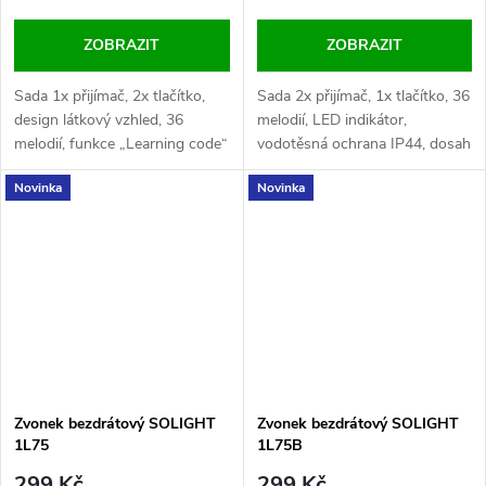
ZOBRAZIT
ZOBRAZIT
Sada 1x přijímač, 2x tlačítko,
Sada 2x přijímač, 1x tlačítko, 36
design látkový vzhled, 36
melodií, LED indikátor,
melodií, funkce „Learning code“
vodotěsná ochrana IP44, dosah
(max. 8 tlačítek, max. 15
180 m, hlasitost 0-90 dB,
Novinka
Novinka
zvonků), LED indikace na
napájení AC 230V a CR2032,
zvonku a tlačítku, vodotěsné
barva bílá.
tlačítko (IP44), 4 úrovně
hlasitosti (0-90dB), dosah
signálu 180 m,...
Zvonek bezdrátový SOLIGHT
Zvonek bezdrátový SOLIGHT
1L75
1L75B
299 Kč
299 Kč