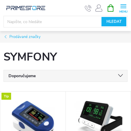
Přejít
NÁKUPNÍ
KOŠÍK
na
obsah
HLEDAT
Prodávané značky
SYMFONY
Ř
Doporučujeme
a
Nejlevnější
V
Tip
Nejdražší
z
ý
Nejprodávanější
e
p
Abecedně