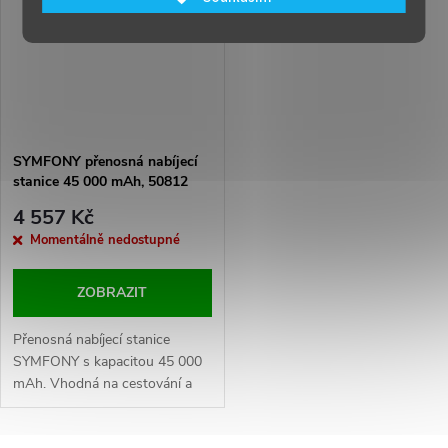
SYMFONY přenosná nabíjecí
stanice 45 000 mAh, 50812
4 557 Kč
Momentálně nedostupné
ZOBRAZIT
Přenosná nabíjecí stanice
SYMFONY s kapacitou 45 000
mAh. Vhodná na cestování a
kempování.