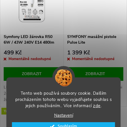
ů
ů
Symfony LED žárovka R50
SYMFONY masážní pistole
6W / 43W 240V E14 480lm
Pulse Lite
270° 20.000h teplá bílá
499 Kč
1 399 Kč
Momentálně nedostupné
Momentálně nedostupné
ZOBRAZIT
ZOBRAZIT
LED žárovka R50 6W / 43W
Masážní pistole s 6 výměnnými
Tento web používá soubory cookie. Dalším
240V E14 480lm 270° 20.000h
hlavicemi a 30 rychlostmi.
procházením tohoto webu vyjadřujete souhlas s
životnost 3000K teplá
jejich používáním.. Více informací
zde
.
Tip
Nastavení
Souhlasím