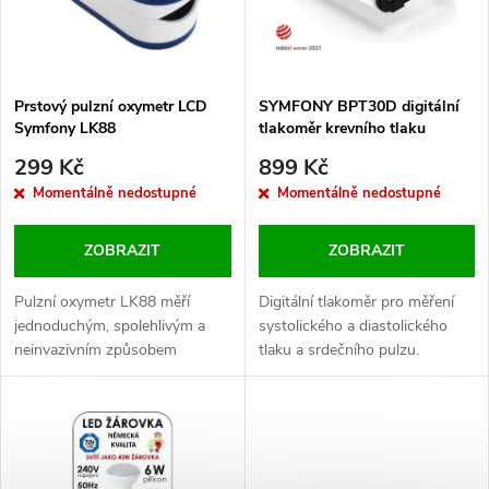
n
i
í
s
p
Prstový pulzní oxymetr LCD
SYMFONY BPT30D digitální
Symfony LK88
tlakoměr krevního tlaku
p
r
299 Kč
899 Kč
r
Momentálně nedostupné
Momentálně nedostupné
o
o
ZOBRAZIT
ZOBRAZIT
d
d
Pulzní oxymetr LK88 měří
Digitální tlakoměr pro měření
u
jednoduchým, spolehlivým a
systolického a diastolického
neinvazivním způsobem
tlaku a srdečního pulzu.
u
saturaci krve kyslíkem a
k
tepovou frekvenci u dospělých i
k
u dětí. Určen pro použití v
t
domácnostech i nemocnicích.
t