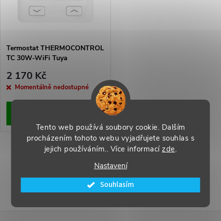
n
i
í
s
p
Termostat THERMOCONTROL
TC 30W-WiFi Tuya
p
r
2 170 Kč
r
Momentálně nedostupné
o
o
ZOBRAZIT
d
Tento web používá soubory cookie. Dalším
d
procházením tohoto webu vyjadřujete souhlas s
u
jejich používáním.. Více informací
zde
.
O
u
Nastavení
k
v
k
Souhlasím
l
t
t
á