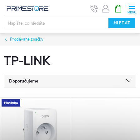
Přejít
NÁKUPNÍ
KOŠÍK
na
obsah
HLEDAT
Prodávané značky
TP-LINK
Ř
Doporučujeme
a
Nejlevnější
V
Novinka
Nejdražší
z
ý
Nejprodávanější
e
p
Abecedně