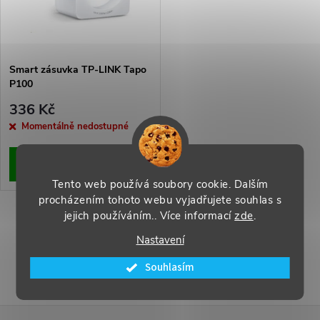
n
i
í
s
p
Smart zásuvka TP-LINK Tapo
P100
p
r
336 Kč
r
Momentálně nedostupné
o
o
ZOBRAZIT
d
Tento web používá soubory cookie. Dalším
d
procházením tohoto webu vyjadřujete souhlas s
u
jejich používáním.. Více informací
zde
.
O
u
Nastavení
k
v
k
Souhlasím
l
t
t
á