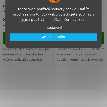
s
p
Ochranné temperované sklo
Sklo swissten full glue, color
Tento web používá soubory cookie. Dalším
swissten pro samsung a326
frame, case friendly pro
p
procházením tohoto webu vyjadřujete souhlas s
galaxy a32 5g re 2,5d
samsung a325 galaxy a32
r
83 Kč
241 Kč
jejich používáním.. Více informací
zde
.
černé
r
Skladem
Skladem
Nastavení
o
o
Souhlasím
DO KOŠÍKU
DO KOŠÍKU
d
d
Vysoce kvalitní tvrzené sklo pro
Ochranné sklo CASE FRIENDLY
u
maximální ochranu displeje
je navrženo tak, aby se dalo
vašeho zařízení. Jedinečné
použít v kombinaci s jakýmkoliv
u
řešení jak ochránit displej před
pouzdrem a zároveň maximálně
k
poškrábáním, nečistotami ale i
chránilo smartphon až do krajů
k
před tvrdými nárazy.
displeje. .Baleno v blistru
O
t
SWISSTEN
t
v
ů
ů
l