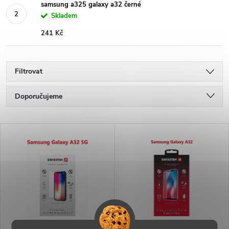
samsung a325 galaxy a32 černé
Skladem
241 Kč
Filtrovat
Ř
Doporučujeme
a
Nejlevnější
V
Nejdražší
z
ý
Nejprodávanější
e
p
Abecedně
n
i
í