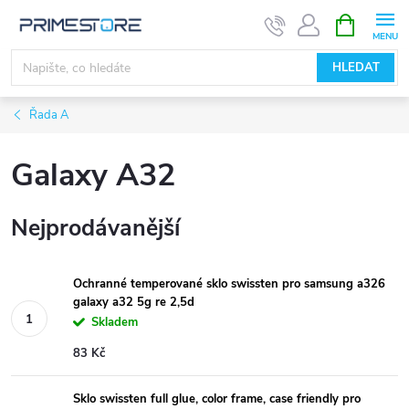
Přejít
NÁKUPNÍ
KOŠÍK
na
obsah
HLEDAT
Řada A
Galaxy A32
Nejprodávanější
Ochranné temperované sklo swissten pro samsung a326
galaxy a32 5g re 2,5d
Skladem
83 Kč
Sklo swissten full glue, color frame, case friendly pro