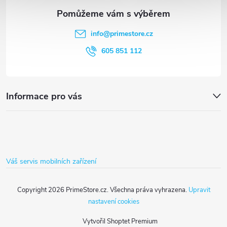
a
í
t
p
info
@
primestore.cz
r
í
605 851 112
v
k
Informace pro vás
y
v
ý
Váš servis mobilních zařízení
p
i
Copyright 2026
PrimeStore.cz
. Všechna práva vyhrazena.
Upravit
nastavení cookies
s
Vytvořil Shoptet Premium