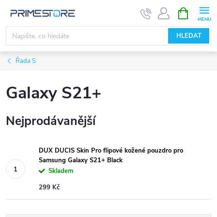
Přejít
NÁKUPNÍ
KOŠÍK
na
obsah
HLEDAT
Řada S
Galaxy S21+
Nejprodávanější
DUX DUCIS Skin Pro flipové kožené pouzdro pro
Samsung Galaxy S21+ Black
Skladem
299 Kč