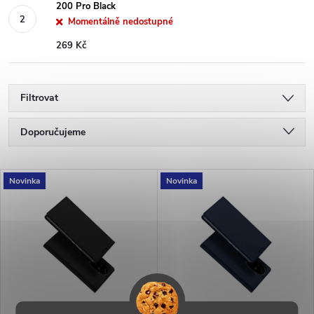
200 Pro Black
Momentálně nedostupné
269 Kč
Filtrovat
Ř
Doporučujeme
a
Nejlevnější
V
Novinka
Novinka
Nejdražší
z
ý
Nejprodávanější
e
p
Abecedně
n
i
í