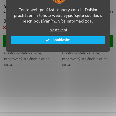
s
p
DUX DUCIS Skin Pro flipové
DUX DUCIS Skin Pro flipové
Tento web používá soubory cookie. Dalším
kožené pouzdro pro Honor 200
kožené pouzdro pro Honor 200
p
procházením tohoto webu vyjadřujete souhlas s
Pro Black
Pro Blue
r
269 Kč
259 Kč
jejich používáním.. Více informací
zde
.
r
Momentálně nedostupné
Momentálně nedostupné
Nastavení
o
o
Souhlasím
ZOBRAZIT
ZOBRAZIT
d
d
Kvalitní syntetická kůže,
Kvalitní syntetická kůže,
u
integrovaný stojánek, slot na
integrovaný stojánek, slot na
kartu.
kartu.
u
k
k
O
t
t
v
ů
ů
l