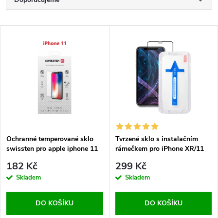
Ř
a
Nejlevnější
V
Nejdražší
z
ý
Nejprodávanější
e
p
Abecedně
n
i
í
s
p
Ochranné temperované sklo
Tvrzené sklo s instalačním
swissten pro apple iphone 11
rámečkem pro iPhone XR/11
p
re 2,5d
r
182 Kč
299 Kč
r
Skladem
Skladem
o
o
DO KOŠÍKU
DO KOŠÍKU