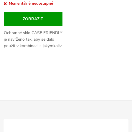
Momentálně nedostupné
ZOBRAZIT
Ochranné sklo CASE FRIENDLY
je navrženo tak, aby se dalo
použít v kombinaci s jakýmkoliv
pouzdrem a zároveň maximálně
chránilo smartphon až do krajů
displeje. .Baleno v blistru
O
SWISSTEN
v
l
Z
á
d
á
a