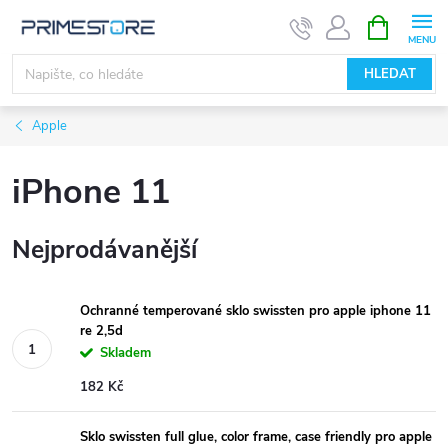
Přejít
NÁKUPNÍ
KOŠÍK
na
obsah
HLEDAT
Apple
iPhone 11
Nejprodávanější
Ochranné temperované sklo swissten pro apple iphone 11
re 2,5d
Skladem
182 Kč
Sklo swissten full glue, color frame, case friendly pro apple