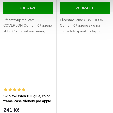
ZOBRAZIT
ZOBRAZIT
Představujeme Vám
Představujeme COVEREON
COVEREON Ochranné tvrzené
Ochranné tvrzené sklo na
sklo 3D - inovativní řešení,
čočky fotoaparátu - tajnou
které zachrání displej Vašeho
zbraň, která pomůže vašemu
iPhonu před nechtěnými
iPhonu vydržet déle a zachovat
poškrábáním a poškozením při
jeho dokonalost. Díky černým
pádu. A to vše s lehkostí a
rámečkům okolo čoček i led
elegancí, kterou jste od svého
diody si užijete 100% čistotu
telefonu vždy očekávali.
obrazu a nebudete...
Sklo swissten full glue, color
frame, case friendly pro apple
iphone 11 černé
241 Kč