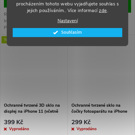
DO KOŠÍKU
procházením tohoto webu vyjadřujete souhlas s
DO KOŠÍKU
jejich používáním.. Více informací
zde
.
Revoluční Tvrzené Sklo s
Nastavení
Instalačním Rámečkem:
Perfektní Ochrana Pro Váš
Souhlasím
iPhone S Privátním Filtrem
Tip
Tip
Představujeme vám revoluční
produkt, který přináší
dokonalou ochranu, soukromí a
jednoduchou instalaci pro vaše
cenná zařízení - Tvrzené...
Ochranné tvrzené 3D sklo na
Ochranné tvrzené sklo na
displej na iPhone 11 (včetně
čočky fotoaparátu na iPhone
aplikačního rámečku)
11
399 Kč
299 Kč
Vyprodáno
Vyprodáno