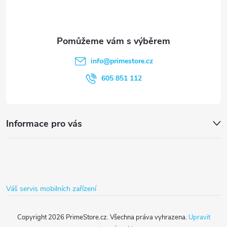
p
c
a
í
t
p
info
@
primestore.cz
r
í
605 851 112
v
k
Informace pro vás
y
v
ý
Váš servis mobilních zařízení
p
i
Copyright 2026
PrimeStore.cz
. Všechna práva vyhrazena.
Upravit