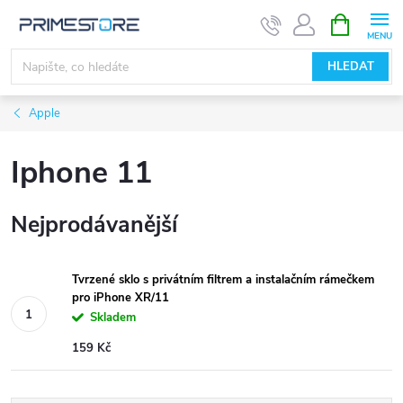
Přejít
NÁKUPNÍ
KOŠÍK
na
obsah
HLEDAT
Apple
Iphone 11
Nejprodávanější
Tvrzené sklo s privátním filtrem a instalačním rámečkem
pro iPhone XR/11
Skladem
159 Kč