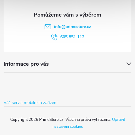
a
í
t
p
info
@
primestore.cz
r
í
605 851 112
v
k
Informace pro vás
y
v
ý
Váš servis mobilních zařízení
p
i
Copyright 2026
PrimeStore.cz
. Všechna práva vyhrazena.
Upravit
nastavení cookies
s