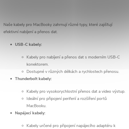
O
v
Naše kabely pro MacBooky zahrnují různé typy, které zajišťují
efektivní nabíjení a přenos dat.
l
USB-C kabely:
á
Kabely pro nabíjení a přenos dat s moderním USB-C
d
konektorem.
a
Dostupné v různých délkách a rychlostech přenosu.
Thunderbolt kabely:
c
Kabely pro vysokorychlostní přenos dat a video výstup.
í
Ideální pro připojení periferií a rozšíření portů
p
MacBooku.
Napájecí kabely:
r
Kabely určené pro připojení napájecího adaptéru k