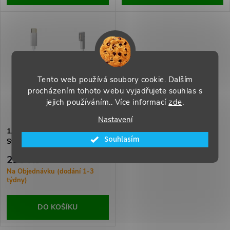
d
d
u
u
k
k
t
Tento web používá soubory cookie. Dalším
t
procházením tohoto webu vyjadřujete souhlas s
jejich používáním.. Více informací
zde
.
ů
ů
Nastavení
1.8M Type-C to MagSafe1 L-
Souhlasím
Style 5Pin Charging Cable
White
239 Kč
Na Objednávku (dodání 1-3
týdny)
DO KOŠÍKU