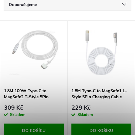
Ř
Doporučujeme
a
Nejlevnější
V
Nejdražší
z
ý
Nejprodávanější
e
p
Abecedně
n
i
í
s
p
1.8M 100W Type-C to
1.8M Type-C to MagSafe1 L-
MagSafe2 T-Style 5Pin
Style 5Pin Charging Cable
p
Charging Cable White
White
r
309 Kč
229 Kč
r
Skladem
Skladem
o
o
DO KOŠÍKU
DO KOŠÍKU