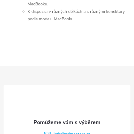
v
MacBooku.
k
K dispozici v různých délkách a s různými konektory
podle modelu MacBooku.
y
v
ý
p
Z
i
s
á
u
p
a
t