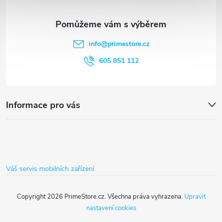
a
í
t
p
info
@
primestore.cz
r
í
605 851 112
v
k
Informace pro vás
y
v
ý
Váš servis mobilních zařízení
p
i
Copyright 2026
PrimeStore.cz
. Všechna práva vyhrazena.
Upravit
nastavení cookies
s