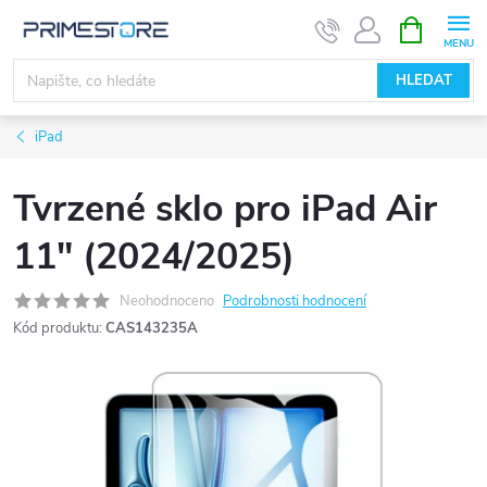
Přejít
NÁKUPNÍ
KOŠÍK
na
obsah
HLEDAT
iPad
Tvrzené sklo pro iPad Air
11" (2024/2025)
Neohodnoceno
Podrobnosti hodnocení
Kód produktu:
CAS143235A