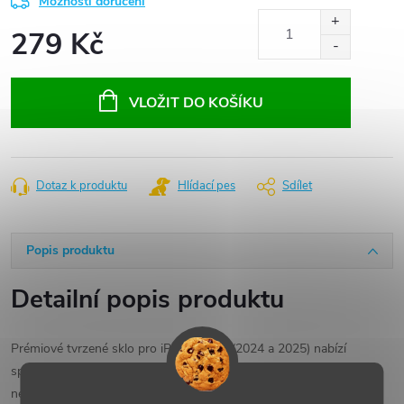
Možnosti doručení
279 Kč
Měrná
cena:
VLOŽIT DO KOŠÍKU
Dotaz k produktu
Hlídací pes
Sdílet
Popis produktu
Detailní popis produktu
Prémiové tvrzené sklo pro iPad Air 11" (2024 a 2025) nabízí
spolehlivou ochranu displeje bez kompromisů v kvalitě zobrazení
nebo dotykové odezvě. Díky tvrdosti 9H účinně chrání proti