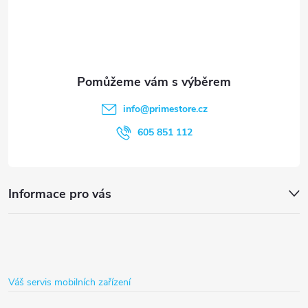
á
p
a
t
info
@
primestore.cz
í
605 851 112
Informace pro vás
Váš servis mobilních zařízení