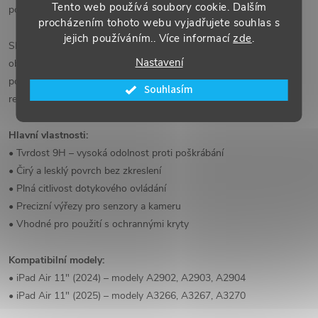
Tento web používá soubory cookie. Dalším
poškrábání, nárazům a nečistotám.
procházením tohoto webu vyjadřujete souhlas s
jejich používáním.. Více informací
zde
.
Sklo je navrženo na míru modelům iPad Air 6. a 7. generace a
Nastavení
obsahuje precizní výřezy pro všechny senzory a kameru. Jeho čirá
povrchová úprava zajišťuje výbornou průhlednost a zachování
Souhlasím
reálných barev.
Hlavní vlastnosti:
• Tvrdost 9H – vysoká odolnost proti poškrábání
• Čirý a lesklý povrch bez zkreslení
• Plná citlivost dotykového ovládání
• Precizní výřezy pro senzory a kameru
• Vhodné pro použití s ochrannými kryty
Kompatibilní modely:
• iPad Air 11" (2024) – modely A2902, A2903, A2904
• iPad Air 11" (2025) – modely A3266, A3267, A3270