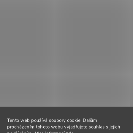
ý
p
s
u
Tento web používá soubory cookie. Dalším
procházením tohoto webu vyjadřujete souhlas s jejich