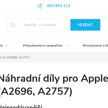
605 851 112
HLEDAT
ly
Příslušenství k vysavačům
Příslušenství k
d 10 (A2696, A2757)
Náhradní díly pro Appl
(A2696, A2757)
Nejprodávanější