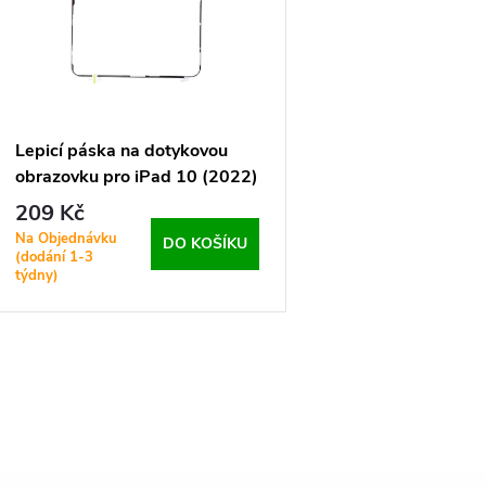
p
s
r
p
Lepicí páska na dotykovou
o
obrazovku pro iPad 10 (2022)
r
209 Kč
d
Na Objednávku
DO KOŠÍKU
o
(dodání 1-3
týdny)
u
d
k
u
O
t
k
v
ů