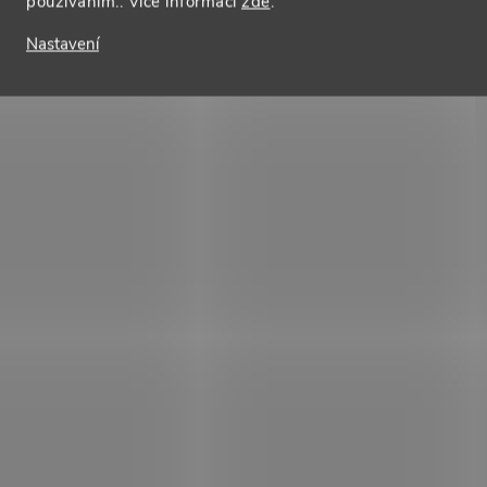
používáním.. Více informací
zde
.
Nastavení