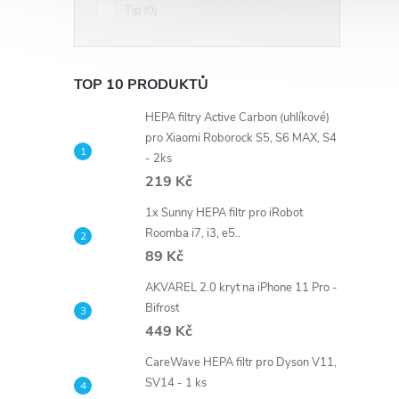
Tip
0
TOP 10 PRODUKTŮ
HEPA filtry Active Carbon (uhlíkové)
pro Xiaomi Roborock S5, S6 MAX, S4
- 2ks
219 Kč
1x Sunny HEPA filtr pro iRobot
Roomba i7, i3, e5..
89 Kč
AKVAREL 2.0 kryt na iPhone 11 Pro -
Bifrost
449 Kč
CareWave HEPA filtr pro Dyson V11,
SV14 - 1 ks