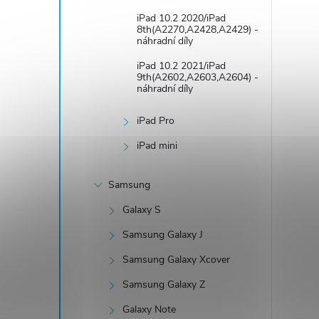
iPad 10.2 2020/iPad
8th(A2270,A2428,A2429) -
náhradní díly
iPad 10.2 2021/iPad
9th(A2602,A2603,A2604) -
náhradní díly
iPad Pro
í
iPad mini
Samsung
r
Galaxy S
Samsung Galaxy J
Samsung Galaxy Xcover
Samsung Galaxy Z
Galaxy Note