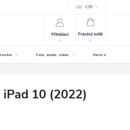
CZK
NÁKUPNÍ
KOŠÍK
Prázdný košík
Přihlášení
 Dronům
Foto, audio, video
Herní zóna
e iPad 10 (2022)