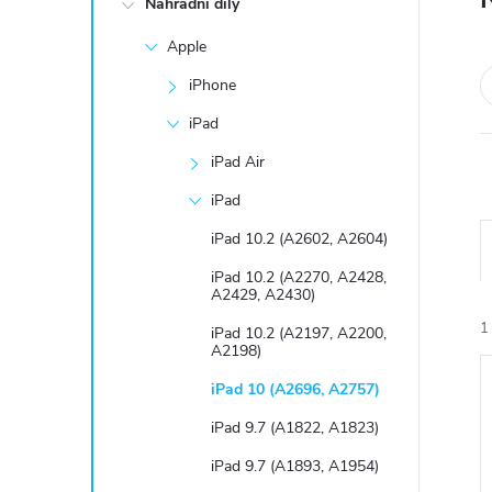
Náhradní díly
t
Apple
r
iPhone
a
iPad
iPad Air
n
iPad
n
iPad 10.2 (A2602, A2604)
iPad 10.2 (A2270, A2428,
í
A2429, A2430)
1
iPad 10.2 (A2197, A2200,
p
A2198)
iPad 10 (A2696, A2757)
a
iPad 9.7 (A1822, A1823)
n
iPad 9.7 (A1893, A1954)