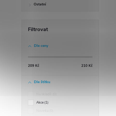
Ostatní
Dle ceny
209
Kč
210
Kč
Dle štítku
Na skladě
0
Akce
1
Novinka
0