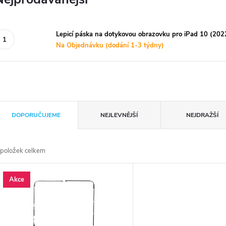
Lepicí páska na dotykovou obrazovku pro iPad 10 (202
Na Objednávku (dodání 1-3 týdny)
Ř
DOPORUČUJEME
NEJLEVNĚJŠÍ
NEJDRAŽŠÍ
a
položek celkem
z
V
Akce
e
ý
n
p