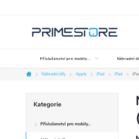
Přejít
na
obsah
Příslušenství pro mobily...
Náhradní dí
Náhradní díly
Apple
iPad
iPad
iPa
Domů
P
Přeskočit
Kategorie
kategorie
o
Příslušenství pro mobily...
s