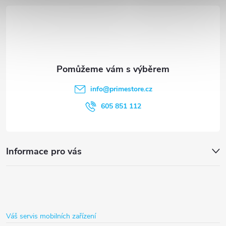
d
á
a
p
c
a
í
t
p
info
@
primestore.cz
r
í
605 851 112
v
k
Informace pro vás
y
v
ý
Váš servis mobilních zařízení
p