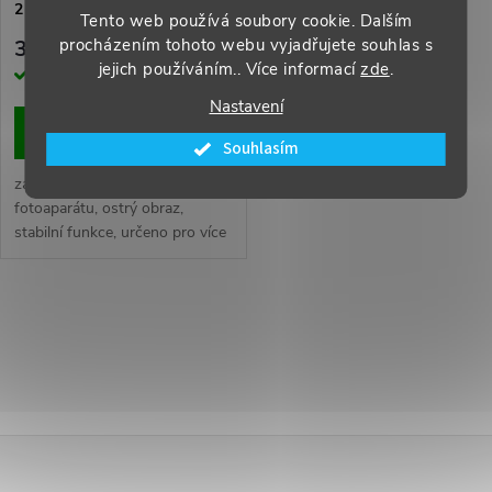
p
2 / Mini 4 / Air 3 (2019) / Mini
p
Tento web používá soubory cookie. Dalším
5 (2019) / iPad 10.2 (2019–
r
procházením tohoto webu vyjadřujete souhlas s
379 Kč
2020)
r
jejich používáním.. Více informací
zde
.
Skladem
o
Nastavení
o
DO KOŠÍKU
Souhlasím
d
d
zadní kamera, modul
u
fotoaparátu, ostrý obraz,
stabilní funkce, určeno pro více
u
modelů iPad
k
k
O
t
t
v
ů
ů
l
Z
á