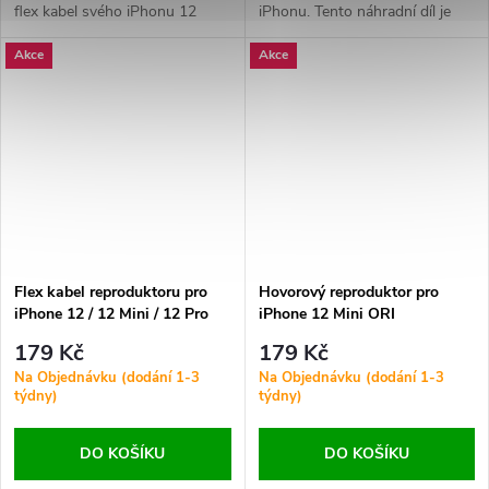
flex kabel svého iPhonu 12
iPhonu. Tento náhradní díl je
Mini. Obnovte stabilní připojení
kompatibilní s modely iPhone
Akce
Akce
a spolehlivou funkčnost
12 Pro Max, 12 Mini, 12 a 12
Bluetooth.
Pro.
Flex kabel reproduktoru pro
Hovorový reproduktor pro
iPhone 12 / 12 Mini / 12 Pro
iPhone 12 Mini ORI
Max / 12 Pro HQ
179 Kč
179 Kč
Na Objednávku (dodání 1-3
Na Objednávku (dodání 1-3
týdny)
týdny)
DO KOŠÍKU
DO KOŠÍKU