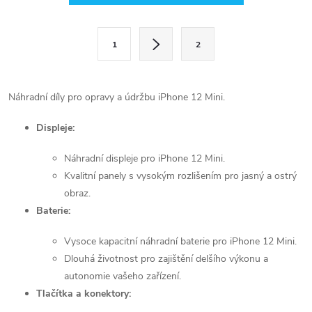
v
l
S
1
2
t
á
r
d
á
Náhradní díly pro opravy a údržbu iPhone 12 Mini.
a
n
Displeje:
k
c
o
Náhradní displeje pro iPhone 12 Mini.
í
v
Kvalitní panely s vysokým rozlišením pro jasný a ostrý
á
obraz.
p
n
Baterie:
r
í
Vysoce kapacitní náhradní baterie pro iPhone 12 Mini.
v
Dlouhá životnost pro zajištění delšího výkonu a
autonomie vašeho zařízení.
k
Tlačítka a konektory: