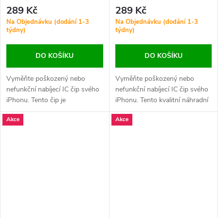
Max / 12 Pro ORI - 2E4B
Max / 12 Pro ORI - CS4C20
289 Kč
289 Kč
Na Objednávku (dodání 1-3
Na Objednávku (dodání 1-3
týdny)
týdny)
DO KOŠÍKU
DO KOŠÍKU
Vyměňte poškozený nebo
Vyměňte poškozený nebo
nefunkční nabíjecí IC čip svého
nefunkční nabíjecí IC čip svého
iPhonu. Tento čip je
iPhonu. Tento kvalitní náhradní
kompatibilní s modely iPhone
díl je kompatibilní s modely
Akce
Akce
13, 13 Mini, 12 Mini, 12, 12 Pro
iPhone 14 Pro Max, 12 Mini, 12,
Max a 12 Pro.
12 Pro Max a 12 Pro.