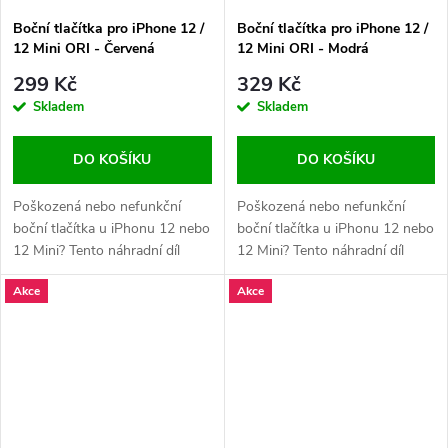
Boční tlačítka pro iPhone 12 /
Boční tlačítka pro iPhone 12 /
12 Mini ORI - Červená
12 Mini ORI - Modrá
299 Kč
329 Kč
Skladem
Skladem
DO KOŠÍKU
DO KOŠÍKU
Poškozená nebo nefunkční
Poškozená nebo nefunkční
boční tlačítka u iPhonu 12 nebo
boční tlačítka u iPhonu 12 nebo
12 Mini? Tento náhradní díl
12 Mini? Tento náhradní díl
obnoví správnou funkci tlačítek
obnoví správnou funkci tlačítek
Akce
Akce
pro zapnutí, zvýšení a snížení
pro zapnutí, zvýšení a snížení
hlasitosti.
hlasitosti.