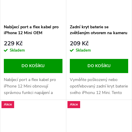
Nabíjecí port a flex kabel pro
Zadní kryt baterie se
iPhone 12 Mini OEM
zvětšeným otvorem na kameru
+ lepení pro iPhone 12 Mini
229 Kč
209 Kč
OEM - Bílý
Skladem
Skladem
DO KOŠÍKU
DO KOŠÍKU
Nabíjecí port a flex kabel pro
Vyměňte poškozený nebo
iPhone 12 Mini obnovují
opotřebovaný zadní kryt baterie
správnou funkci napájení a
svého iPhonu 12 Mini. Tento
přenosu dat. Tento díl je ideální
kryt obsahuje zvětšený otvor
Akce
Akce
pro opravy při problémech s
na kameru a logo Apple, které
nabíjením nebo připojením k
zachovává originální vzhled
počítači.
zařízení.