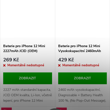
zařízení.
zařízení.
Baterie pro iPhone 12 Mini
Baterie pro iPhone 12 Mini
2227mAh JCID (OEM)
Vysokokapacitní 2460mAh
(Diagnostic)
269 Kč
429 Kč
Momentálně nedostupné
Momentálně nedostupné
ZOBRAZIT
ZOBRAZIT
2227 mAh standardní kapacita,
2460 mAh vysokokapacitní,
JCID OEM kvalita, Li-Ion, včetně
Diagnosable + Battery Health
lepení, pro iPhone 12 Mini
100 %, (No Pop-Out Message),
včetně lepení, pro iPhone 12