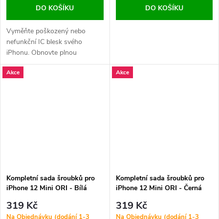
DO KOŠÍKU
DO KOŠÍKU
Vyměňte poškozený nebo
nefunkční IC blesk svého
iPhonu. Obnovte plnou
funkčnost blesku a zlepšete
Akce
Akce
kvalitu fotografií a videí za
nízkého osvětlení.
Kompletní sada šroubků pro
Kompletní sada šroubků pro
iPhone 12 Mini ORI - Bílá
iPhone 12 Mini ORI - Černá
319 Kč
319 Kč
Na Objednávku (dodání 1-3
Na Objednávku (dodání 1-3