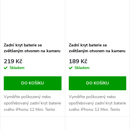
Zadní kryt baterie se
Zadní kryt baterie se
zvětšeným otvorem na kameru
zvětšeným otvorem na kameru
+ lepení pro iPhone 12 Mini
+ lepení pro iPhone 12 Mini
219 Kč
189 Kč
OEM - Modrý
OEM - Zelený
Skladem
Skladem
DO KOŠÍKU
DO KOŠÍKU
Vyměňte poškozený nebo
Vyměňte poškozený nebo
opotřebovaný zadní kryt baterie
opotřebovaný zadní kryt baterie
svého iPhonu 12 Mini. Tento
svého iPhonu 12 Mini. Tento
kryt obsahuje zvětšený otvor
kryt obsahuje zvětšený otvor
na kameru a logo Apple, které
na kameru a logo Apple, které
zachovává originální vzhled
zachovává originální vzhled