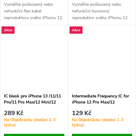
Vyměňte poškozený nebo
Vyměňte poškozený nebo
nefunkční flex kabel
nefunkční hovorový
reproduktoru svého iPhonu 12,
reproduktor svého iPhonu 12
12 Mini, 12 Pro nebo 12 Pro
Mini. Zajistěte čistý a jasný zvuk
Akce
Akce
Max. Zajistěte plnou funkčnost
během telefonních hovorů.
zvuku a čistý poslech.
IC blesk pro iPhone 13 /11/11
Intermediate Frequency IC for
Pro/11 Pro Max/12 Mini/12
iPhone 12 Pro Max/12
ORI - 3567A1
Mini/12/12 Pro ORI - SDR865
289 Kč
129 Kč
Na Objednávku (dodání 1-3
Na Objednávku (dodání 1-3
týdny)
týdny)