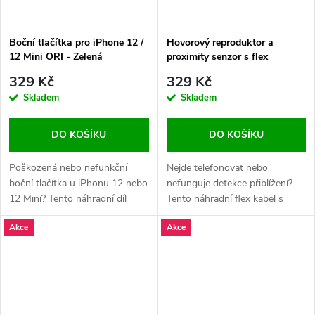
Boční tlačítka pro iPhone 12 /
Hovorový reproduktor a
12 Mini ORI - Zelená
proximity senzor s flex
kabelem pro iPhone 12 Mini
329 Kč
329 Kč
ORI R
Skladem
Skladem
DO KOŠÍKU
DO KOŠÍKU
Poškozená nebo nefunkční
Nejde telefonovat nebo
boční tlačítka u iPhonu 12 nebo
nefunguje detekce přiblížení?
12 Mini? Tento náhradní díl
Tento náhradní flex kabel s
obnoví správnou funkci tlačítek
hovorovým reproduktorem a
Akce
Akce
pro zapnutí, zvýšení a snížení
proximity senzorem pro iPhone
hlasitosti.
12 Mini obnovuje funkce
telefonování a automatického
vypnutí displeje.