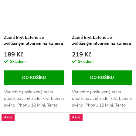
Zadní kryt baterie se
Zadní kryt baterie se
zvětšeným otvorem na kameru
zvětšeným otvorem na kameru
+ lepení pro iPhone 12 Mini
+ lepení pro iPhone 12 Mini
189 Kč
219 Kč
OEM - Černý
OEM - Červený
Skladem
Skladem
DO KOŠÍKU
DO KOŠÍKU
Vyměňte poškozený nebo
Vyměňte poškozený nebo
opotřebovaný zadní kryt baterie
opotřebovaný zadní kryt baterie
svého iPhonu 12 Mini. Tento
svého iPhonu 12 Mini. Tento
kryt obsahuje zvětšený otvor
kryt obsahuje zvětšený otvor
Akce
Akce
na kameru a logo Apple, které
na kameru a logo Apple, které
zachovává originální vzhled
zachovává originální vzhled
zařízení.
zařízení.