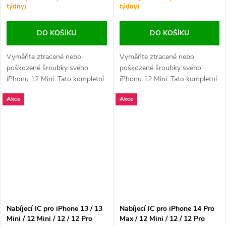
týdny)
týdny)
DO KOŠÍKU
DO KOŠÍKU
Vyměňte ztracené nebo
Vyměňte ztracené nebo
poškozené šroubky svého
poškozené šroubky svého
iPhonu 12 Mini. Tato kompletní
iPhonu 12 Mini. Tato kompletní
sada zajistí pevné uchycení
sada zajistí pevné uchycení
Akce
Akce
všech částí zařízení.
všech částí zařízení.
Nabíjecí IC pro iPhone 13 / 13
Nabíjecí IC pro iPhone 14 Pro
Mini / 12 Mini / 12 / 12 Pro
Max / 12 Mini / 12 / 12 Pro