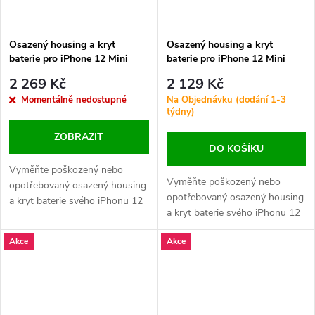
Osazený housing a kryt
Osazený housing a kryt
baterie pro iPhone 12 Mini
baterie pro iPhone 12 Mini
OEM - Bílý
OEM - Černý
2 269 Kč
2 129 Kč
Momentálně nedostupné
Na Objednávku (dodání 1-3
týdny)
ZOBRAZIT
DO KOŠÍKU
Vyměňte poškozený nebo
Vyměňte poškozený nebo
opotřebovaný osazený housing
opotřebovaný osazený housing
a kryt baterie svého iPhonu 12
a kryt baterie svého iPhonu 12
Mini. Tento kryt obsahuje logo
Mini. Tento kryt obsahuje logo
Apple a kompletní sadu
Akce
Akce
Apple a kompletní sadu
komponent pro snadnou
komponent pro snadnou
výměnu.
výměnu.