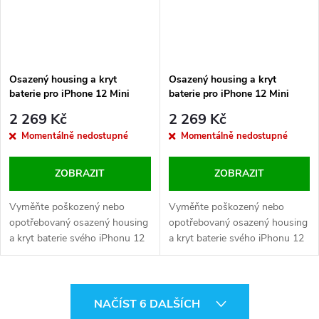
Osazený housing a kryt
Osazený housing a kryt
baterie pro iPhone 12 Mini
baterie pro iPhone 12 Mini
OEM - Červený
OEM - Fialový
2 269 Kč
2 269 Kč
Momentálně nedostupné
Momentálně nedostupné
ZOBRAZIT
ZOBRAZIT
Vyměňte poškozený nebo
Vyměňte poškozený nebo
opotřebovaný osazený housing
opotřebovaný osazený housing
a kryt baterie svého iPhonu 12
a kryt baterie svého iPhonu 12
Mini. Tento kryt obsahuje logo
Mini. Tento kryt obsahuje logo
Apple a kompletní sadu
Apple a kompletní sadu
komponent pro snadnou
komponent pro snadnou
O
výměnu.
výměnu.
NAČÍST 6 DALŠÍCH