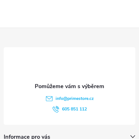
Z
á
p
a
t
info
@
primestore.cz
í
605 851 112
Informace pro vás