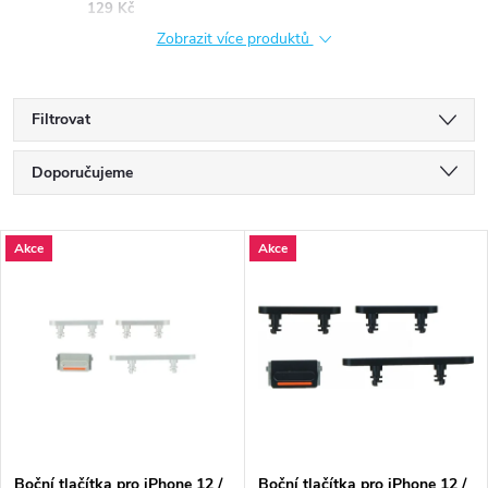
129 Kč
Zobrazit více produktů
Filtrovat
Ř
Doporučujeme
a
Nejlevnější
V
Akce
Akce
Nejdražší
z
ý
Nejprodávanější
e
p
Abecedně
n
i
í
s
Boční tlačítka pro iPhone 12 /
Boční tlačítka pro iPhone 12 /