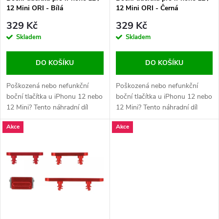
p
12 Mini ORI - Bílá
12 Mini ORI - Černá
p
r
329 Kč
329 Kč
r
Skladem
Skladem
o
o
DO KOŠÍKU
DO KOŠÍKU
d
d
Poškozená nebo nefunkční
Poškozená nebo nefunkční
u
boční tlačítka u iPhonu 12 nebo
boční tlačítka u iPhonu 12 nebo
12 Mini? Tento náhradní díl
12 Mini? Tento náhradní díl
u
obnoví správnou funkci tlačítek
obnoví správnou funkci tlačítek
k
Akce
Akce
pro zapnutí, zvýšení a snížení
pro zapnutí, zvýšení a snížení
k
hlasitosti.
hlasitosti.
t
t
ů
ů