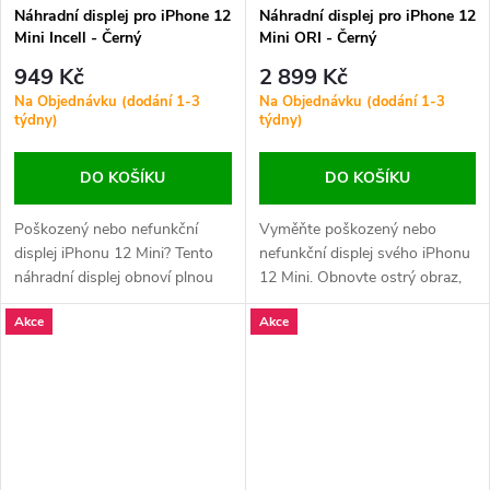
Náhradní displej pro iPhone 12
Náhradní displej pro iPhone 12
Mini Incell - Černý
Mini ORI - Černý
949 Kč
2 899 Kč
Na Objednávku (dodání 1-3
Na Objednávku (dodání 1-3
týdny)
týdny)
DO KOŠÍKU
DO KOŠÍKU
Poškozený nebo nefunkční
Vyměňte poškozený nebo
displej iPhonu 12 Mini? Tento
nefunkční displej svého iPhonu
náhradní displej obnoví plnou
12 Mini. Obnovte ostrý obraz,
kvalitu obrazu, dotykovou
živé barvy a přesnou dotykovou
Akce
Akce
odezvu a vizuální vzhled
odezvu díky tomuto kvalitnímu
zařízení.
náhradnímu dílu.