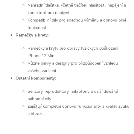
y
Náhradní tlačítka, včetně tlačítek hlasitosti, napájení a
v
konektorů pro nabíjení.
Kompatibilní díly pro snadnou výměnu a obnovu plné
ý
funkčnosti.
p
Rámečky a kryty:
i
Rámečky a kryty pro opravy fyzických poškození
iPhone 12 Mini.
s
Různé barvy a designy pro přizpůsobení vzhledu
u
vašeho zařízení.
Ostatní komponenty:
Senzory, reproduktory, mikrofony a další důležité
náhradní díly.
Zajišťují kompletní obnovu funkcionality a kvality zvuku
a obrazu.