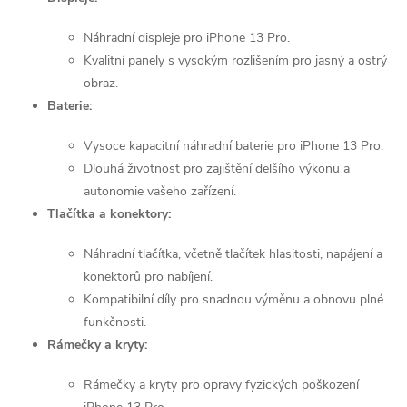
k
c
o
Náhradní displeje pro iPhone 13 Pro.
í
v
Kvalitní panely s vysokým rozlišením pro jasný a ostrý
á
obraz.
p
n
Baterie:
r
í
Vysoce kapacitní náhradní baterie pro iPhone 13 Pro.
v
Dlouhá životnost pro zajištění delšího výkonu a
autonomie vašeho zařízení.
k
Tlačítka a konektory:
y
Náhradní tlačítka, včetně tlačítek hlasitosti, napájení a
v
konektorů pro nabíjení.
Kompatibilní díly pro snadnou výměnu a obnovu plné
ý
funkčnosti.
p
Rámečky a kryty:
i
Rámečky a kryty pro opravy fyzických poškození