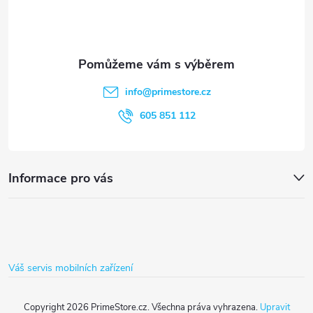
p
a
t
info
@
primestore.cz
í
605 851 112
Informace pro vás
Váš servis mobilních zařízení
Copyright 2026
PrimeStore.cz
. Všechna práva vyhrazena.
Upravit