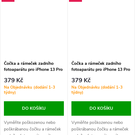
nežádoucích odlesků nebo
rozmazání.
Čočka a rámeček zadního
Čočka a rámeček zadního
fotoaparátu pro iPhone 13 Pro
fotoaparátu pro iPhone 13 Pro
/ 13 Pro Max HQ Černá - 6 ks
/ 13 Pro Max HQ Modrá - 6 ks
379 Kč
379 Kč
v jedné sadě
v jedné sadě
Na Objednávku (dodání 1-3
Na Objednávku (dodání 1-3
týdny)
týdny)
DO KOŠÍKU
DO KOŠÍKU
Vyměňte poškozenou nebo
Vyměňte poškozenou nebo
poškrábanou čočku a rámeček
poškrábanou čočku a rámeček