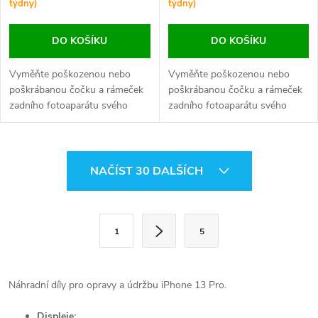
týdny)
týdny)
DO KOŠÍKU
DO KOŠÍKU
Vyměňte poškozenou nebo
Vyměňte poškozenou nebo
poškrábanou čočku a rámeček
poškrábanou čočku a rámeček
zadního fotoaparátu svého
zadního fotoaparátu svého
iPhonu 13 Pro nebo 13 Pro
iPhonu 13 Pro nebo 13 Pro
Max. Zajistěte čistý obraz a
Max. Zajistěte čistý obraz a
ochranu kamery.
ochranu kamery.
O
NAČÍST 30 DALŠÍCH
v
l
S
1
5
t
á
r
d
á
Náhradní díly pro opravy a údržbu iPhone 13 Pro.
a
n
Displeje: