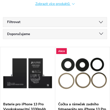
Zobrazit více produktů
Filtrovat
Ř
Doporučujeme
a
Nejlevnější
V
Akce
Nejdražší
z
ý
Nejprodávanější
e
p
Abecedně
n
i
í
s
p
Baterie pro iPhone 13 Pro
Čočka a rámeček zadního
Vysokokapacitní 3330mAh
fotoaparátu pro iPhone 13 Pro