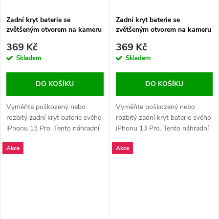
Zadní kryt baterie se
Zadní kryt baterie se
zvětšeným otvorem na kameru
zvětšeným otvorem na kameru
pro iPhone 13 Pro OEM - Bílý
pro iPhone 13 Pro OEM - Zlatý
369 Kč
369 Kč
Skladem
Skladem
DO KOŠÍKU
DO KOŠÍKU
Vyměňte poškozený nebo
Vyměňte poškozený nebo
rozbitý zadní kryt baterie svého
rozbitý zadní kryt baterie svého
iPhonu 13 Pro. Tento náhradní
iPhonu 13 Pro. Tento náhradní
díl se zvětšeným otvorem na
díl se zvětšeným otvorem na
Akce
Akce
kameru zajistí perfektní
kameru zajistí perfektní
kompatibilitu s modulem
kompatibilitu s modulem
fotoaparátu.
fotoaparátu.