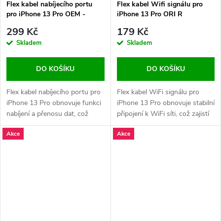
Flex kabel nabíjecího portu
Flex kabel Wifi signálu pro
pro iPhone 13 Pro OEM -
iPhone 13 Pro ORI R
Černý
299 Kč
179 Kč
Skladem
Skladem
DO KOŠÍKU
DO KOŠÍKU
Flex kabel nabíjecího portu pro
Flex kabel WiFi signálu pro
iPhone 13 Pro obnovuje funkci
iPhone 13 Pro obnovuje stabilní
nabíjení a přenosu dat, což
připojení k WiFi síti, což zajistí
zajišťuje bezproblémové
plynulé internetové připojení a
Akce
Akce
připojení k nabíječce a přenos
zlepší výkon vašeho zařízení.
souborů.