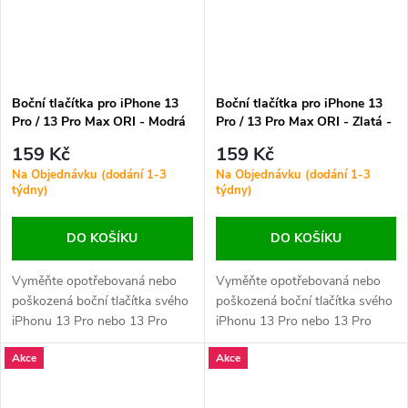
Boční tlačítka pro iPhone 13
Boční tlačítka pro iPhone 13
Pro / 13 Pro Max ORI - Modrá
Pro / 13 Pro Max ORI - Zlatá -
- 4 ks v jedné sadě
4 ks v jedné sadě
159 Kč
159 Kč
Na Objednávku (dodání 1-3
Na Objednávku (dodání 1-3
týdny)
týdny)
DO KOŠÍKU
DO KOŠÍKU
Vyměňte opotřebovaná nebo
Vyměňte opotřebovaná nebo
poškozená boční tlačítka svého
poškozená boční tlačítka svého
iPhonu 13 Pro nebo 13 Pro
iPhonu 13 Pro nebo 13 Pro
Max. Zajistěte plynulé ovládání
Max. Zajistěte plynulé ovládání
Akce
Akce
hlasitosti, napájení a přepínače
hlasitosti, napájení a přepínače
tichého režimu.
tichého režimu.