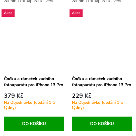
zadního fotoaparátu svého
zadního fotoaparátu svého
iPhonu 13 Pro nebo 13 Pro
iPhonu 13 Pro nebo 13 Pro
Akce
Akce
Max. Zajistěte čistý obraz a
Max. Zajistěte čistý obraz a
ochranu kamery.
ochranu kamery.
Čočka a rámeček zadního
Čočka a rámeček zadního
fotoaparátu pro iPhone 13 Pro
fotoaparátu pro iPhone 13 Pro
/ 13 Pro Max HQ Zelená - 6 ks
/ 13 Pro Max ORI Bílá - 3 ks v
379 Kč
229 Kč
v jedné sadě
jedné sadě
Na Objednávku (dodání 1-3
Na Objednávku (dodání 1-3
týdny)
týdny)
DO KOŠÍKU
DO KOŠÍKU