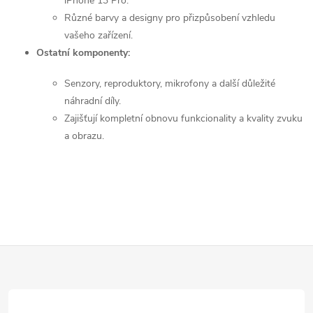
iPhone 13 Pro.
s
Různé barvy a designy pro přizpůsobení vzhledu
u
vašeho zařízení.
Ostatní komponenty:
Senzory, reproduktory, mikrofony a další důležité
náhradní díly.
Zajišťují kompletní obnovu funkcionality a kvality zvuku
a obrazu.
Z
á