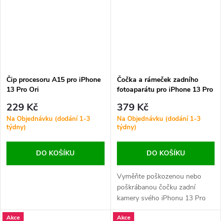
Čip procesoru A15 pro iPhone
Čočka a rámeček zadního
13 Pro Ori
fotoaparátu pro iPhone 13 Pro
/ 13 Pro Max HQ Bílá - 3 ks v
229 Kč
379 Kč
jedné sadě
Na Objednávku (dodání 1-3
Na Objednávku (dodání 1-3
týdny)
týdny)
DO KOŠÍKU
DO KOŠÍKU
Vyměňte poškozenou nebo
poškrábanou čočku zadní
kamery svého iPhonu 13 Pro
nebo 13 Pro Max. Zajistěte
Akce
Akce
ostré a kvalitní fotografie bez