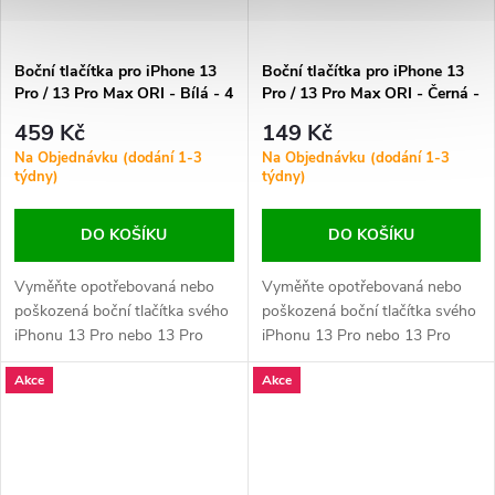
Boční tlačítka pro iPhone 13
Boční tlačítka pro iPhone 13
Pro / 13 Pro Max ORI - Bílá - 4
Pro / 13 Pro Max ORI - Černá -
ks v jedné sadě
4 ks v jedné sadě
459 Kč
149 Kč
Na Objednávku (dodání 1-3
Na Objednávku (dodání 1-3
týdny)
týdny)
DO KOŠÍKU
DO KOŠÍKU
Vyměňte opotřebovaná nebo
Vyměňte opotřebovaná nebo
poškozená boční tlačítka svého
poškozená boční tlačítka svého
iPhonu 13 Pro nebo 13 Pro
iPhonu 13 Pro nebo 13 Pro
Max. Zajistěte plynulé ovládání
Max. Zajistěte plynulé ovládání
Akce
Akce
hlasitosti, napájení a přepínače
hlasitosti, napájení a přepínače
tichého režimu.
tichého režimu.