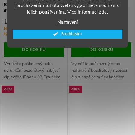
Bezdrátový nabíjecí čip pro
Bezdrátový nabíjecí čip s
procházením tohoto webu vyjadřujete souhlas s
iPhone 13 Pro / 13 Pro Max
napájecím flex kabelem pro
jejich používáním.. Více informací
zde
.
ORI
iPhone 13 Pro ORI
179 Kč
229 Kč
Nastavení
Na Objednávku (dodání 1-3
Na Objednávku (dodání 1-3
Souhlasím
týdny)
týdny)
DO KOŠÍKU
DO KOŠÍKU
Vyměňte poškozený nebo
Vyměňte poškozený nebo
nefunkční bezdrátový nabíjecí
nefunkční bezdrátový nabíjecí
čip svého iPhonu 13 Pro nebo
čip s napájecím flex kabelem
13 Pro Max. Zajistěte stabilní a
pro iPhone 13 Pro. Zajistěte
Akce
Akce
efektivní bezdrátové nabíjení
stabilní a efektivní bezdrátové
vašeho zařízení.
nabíjení vašeho zařízení.