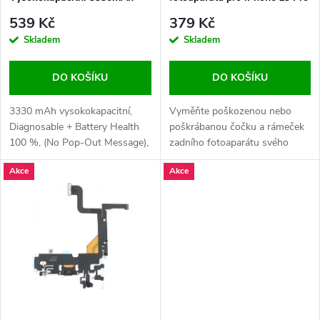
p
(Diagnostic)
/ 13 Pro Max HQ Zlatá - 3 ks v
r
539 Kč
379 Kč
jedné sadě
r
Skladem
Skladem
o
o
DO KOŠÍKU
DO KOŠÍKU
d
d
3330 mAh vysokokapacitní,
Vyměňte poškozenou nebo
u
Diagnosable + Battery Health
poškrábanou čočku a rámeček
100 %, (No Pop-Out Message),
zadního fotoaparátu svého
u
včetně lepení, pro iPhone 13
iPhonu 13 Pro nebo 13 Pro
k
Akce
Akce
Pro
Max. Zajistěte čistý obraz a
k
ochranu kamery.
t
t
ů
ů