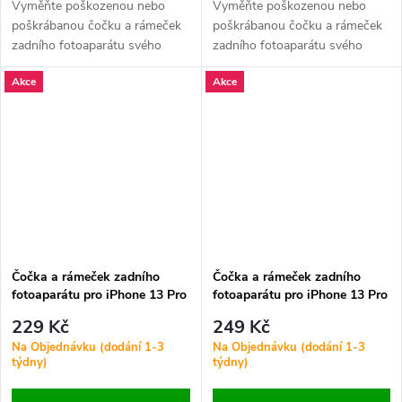
Vyměňte poškozenou nebo
Vyměňte poškozenou nebo
poškrábanou čočku a rámeček
poškrábanou čočku a rámeček
zadního fotoaparátu svého
zadního fotoaparátu svého
iPhonu 13 Pro nebo 13 Pro
iPhonu 13 Pro nebo 13 Pro
Akce
Akce
Max. Zajistěte čistý obraz a
Max. Zajistěte čistý obraz a
ochranu kamery.
ochranu kamery.
Čočka a rámeček zadního
Čočka a rámeček zadního
fotoaparátu pro iPhone 13 Pro
fotoaparátu pro iPhone 13 Pro
/ 13 Pro Max ORI Černý - 3 ks
/ 13 Pro Max ORI Modrá - 3 ks
229 Kč
249 Kč
v jedné sadě
v jedné sadě
Na Objednávku (dodání 1-3
Na Objednávku (dodání 1-3
týdny)
týdny)