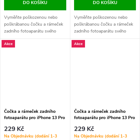
DO KOŠÍKU
DO KOŠÍKU
Vyměňte poškozenou nebo
Vyměňte poškozenou nebo
poškrábanou čočku a rámeček
poškrábanou čočku a rámeček
zadního fotoaparátu svého
zadního fotoaparátu svého
iPhonu 13 Pro nebo 13 Pro
iPhonu 13 Pro nebo 13 Pro
Akce
Akce
Max. Zajistěte čistý obraz a
Max. Zajistěte čistý obraz a
ochranu kamery.
ochranu kamery.
Čočka a rámeček zadního
Čočka a rámeček zadního
fotoaparátu pro iPhone 13 Pro
fotoaparátu pro iPhone 13 Pro
/ 13 Pro Max ORI Zelená - 3 ks
/ 13 Pro Max ORI Zlatá - 3 ks
229 Kč
229 Kč
v jedné sadě
v jedné sadě
Na Objednávku (dodání 1-3
Na Objednávku (dodání 1-3