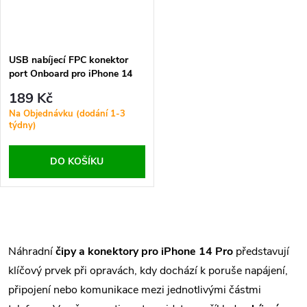
USB nabíjecí FPC konektor
port Onboard pro iPhone 14
Pro Ori 44Pin
189 Kč
Na Objednávku (dodání 1-3
týdny)
DO KOŠÍKU
O
v
Náhradní
čipy a konektory pro iPhone 14 Pro
představují
klíčový prvek při opravách, kdy dochází k poruše napájení,
l
připojení nebo komunikace mezi jednotlivými částmi