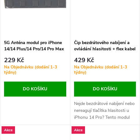
k
t
t
ů
ů
5G Anténa modul pro iPhone
Čip bezdrátového nabíjení a
14/14 Plus/14 Pro/14 Pro Max
ovládání hlasitosti + flex kabel
Ori R
pro iPhone 14 Pro ORI
229 Kč
429 Kč
Na Objednávku (dodání 1-3
Na Objednávku (dodání 1-3
týdny)
týdny)
DO KOŠÍKU
DO KOŠÍKU
Nejde bezdrátové nabíjení nebo
nereagují tlačítka hlasitosti u
iPhonu 14 Pro? Tento modul
kombinuje čip pro bezdrátové
Akce
Akce
nabíjení, ovládání hlasitosti a
připojovací flex kabel – ideální