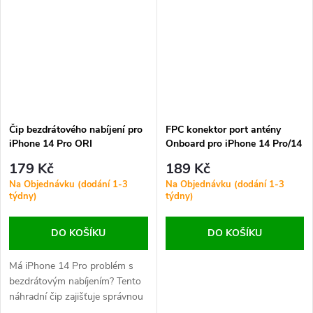
řešení pro opravu více funkcí
najednou.
Čip bezdrátového nabíjení pro
FPC konektor port antény
iPhone 14 Pro ORI
Onboard pro iPhone 14 Pro/14
Pro Max Ori 16Pin
179 Kč
189 Kč
Na Objednávku (dodání 1-3
Na Objednávku (dodání 1-3
týdny)
týdny)
DO KOŠÍKU
DO KOŠÍKU
Má iPhone 14 Pro problém s
bezdrátovým nabíjením? Tento
náhradní čip zajišťuje správnou
funkci MagSafe i klasického Qi