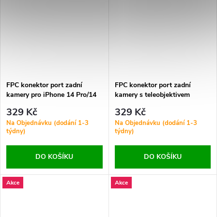
FPC konektor port zadní
FPC konektor port zadní
kamery pro iPhone 14 Pro/14
kamery s teleobjektivem
Pro Max Ori 22Pin
Onboard pro iPhone 14 Pro/14
329 Kč
329 Kč
Pro Max Ori 46Pin
Na Objednávku (dodání 1-3
Na Objednávku (dodání 1-3
týdny)
týdny)
DO KOŠÍKU
DO KOŠÍKU
Akce
Akce