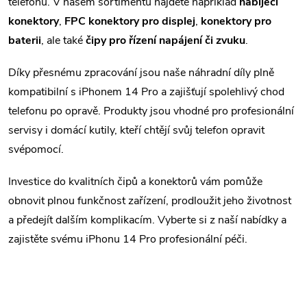
á
telefonu. V našem sortimentu najdete například
nabíjecí
konektory
,
FPC konektory pro displej
,
konektory pro
d
baterii
, ale také
čipy pro řízení napájení či zvuku
.
a
Díky přesnému zpracování jsou naše náhradní díly plně
c
kompatibilní s iPhonem 14 Pro a zajišťují spolehlivý chod
í
telefonu po opravě. Produkty jsou vhodné pro profesionální
servisy i domácí kutily, kteří chtějí svůj telefon opravit
p
svépomocí.
r
Investice do kvalitních čipů a konektorů vám pomůže
v
obnovit plnou funkčnost zařízení, prodloužit jeho životnost
k
a předejít dalším komplikacím. Vyberte si z naší nabídky a
zajistěte svému iPhonu 14 Pro profesionální péči.
y
v
ý