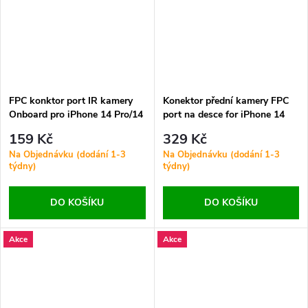
FPC konktor port IR kamery
Konektor přední kamery FPC
Onboard pro iPhone 14 Pro/14
port na desce for iPhone 14
Pro Max Ori 16Pin
Pro Ori
159 Kč
329 Kč
Na Objednávku (dodání 1-3
Na Objednávku (dodání 1-3
týdny)
týdny)
DO KOŠÍKU
DO KOŠÍKU
Akce
Akce