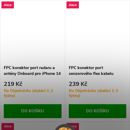
Akce
Akce
nabíjení a obnovuje spolehlivý
přenos energie bez kabelu.
FPC konektor port radaru a
FPC konektor port
antény Onboard pro iPhone 14
senzorového flex kabelu
Pro/14 Pro Max Ori 18Pin
onboard pro iPhone 14Pro/14
219 Kč
239 Kč
Pro Max Ori 18Pin
Na Objednávku (dodání 1-3
Na Objednávku (dodání 1-3
týdny)
týdny)
DO KOŠÍKU
DO KOŠÍKU
Akce
Akce