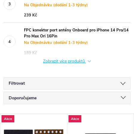
Na Objednávku (dodání 1-3 týdny)
239 Kč
FPC konektor port antény Onboard pro iPhone 14 Pro/14
Pro Max Ori 16Pin
Na Objednávku (dodání 1-3 týdny)
189 Kč
Zobrazit více produktů
Filtrovat
Ř
Doporučujeme
a
Nejlevnější
V
Akce
Akce
Nejdražší
z
Nejprodávanější