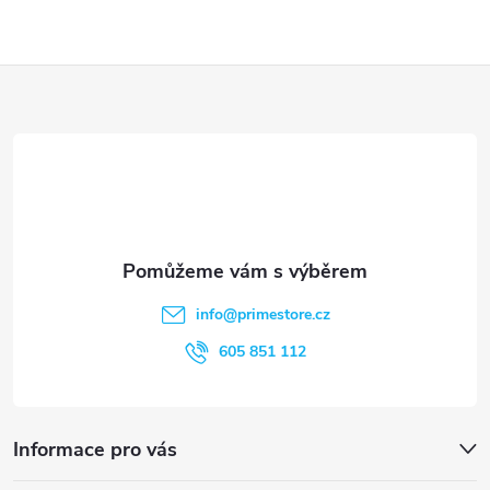
p
i
Z
s
á
u
p
a
t
info
@
primestore.cz
í
605 851 112
Informace pro vás