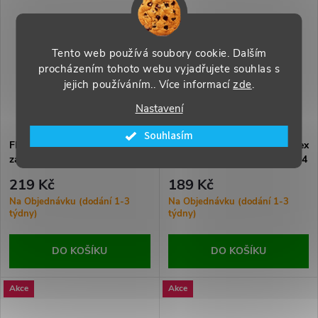
Tento web používá soubory cookie. Dalším
procházením tohoto webu vyjadřujete souhlas s
jejich používáním.. Více informací
zde
.
Nastavení
Souhlasím
FPC konektor port tlačítka na
FPC konektor port Wifi na flex
zapínání Onboard pro iPhone
kabelu Onboard pro iPhone 14
14 Pro/14 Pro Max Ori 10Pin
Pro/14 Pro Max Ori 12Pin
219 Kč
189 Kč
Na Objednávku (dodání 1-3
Na Objednávku (dodání 1-3
týdny)
týdny)
DO KOŠÍKU
DO KOŠÍKU
Akce
Akce