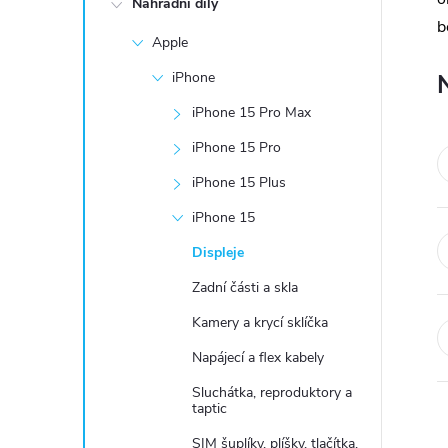
Náhradní díly
t
b
Apple
r
iPhone
a
iPhone 15 Pro Max
iPhone 15 Pro
n
iPhone 15 Plus
n
iPhone 15
Displeje
í
Zadní části a skla
p
Kamery a krycí sklíčka
a
Napájecí a flex kabely
Sluchátka, reproduktory a
n
taptic
SIM šuplíky, plíšky, tlačítka,