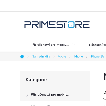
Přejít
na
obsah
Příslušenství pro mobily...
Náhradní dí
Náhradní díly
Apple
iPhone
iPhone 15
Domů
P
Přeskočit
Kategorie
kategorie
o
D
Příslušenství pro mobily...
s
v
o