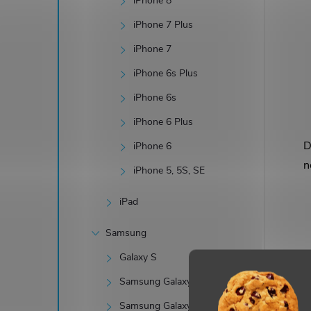
iPhone 8
iPhone 7 Plus
iPhone 7
í
iPhone 6s Plus
iPhone 6s
r
iPhone 6 Plus
D
iPhone 6
n
iPhone 5, 5S, SE
iPad
Samsung
Galaxy S
Samsung Galaxy J
Samsung Galaxy Xcover