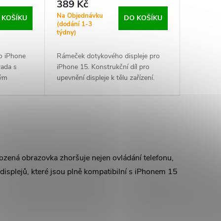
389 Kč
Na Objednávku
 KOŠÍKU
DO KOŠÍKU
(dodání 1-3
týdny)
o iPhone
Rámeček dotykového displeje pro
rada s
iPhone 15. Konstrukční díl pro
ným
upevnění displeje k tělu zařízení.
 dotykovou
Vhodný při výměně displeje,
nutí skla,
poškození původního rámu nebo
nefunkčním
repasování telefonu.
ozená obrazovka zhoršuje nejen ovládání telefonu,
 displejů, které jsou plně kompatibilní s iPhonem 15