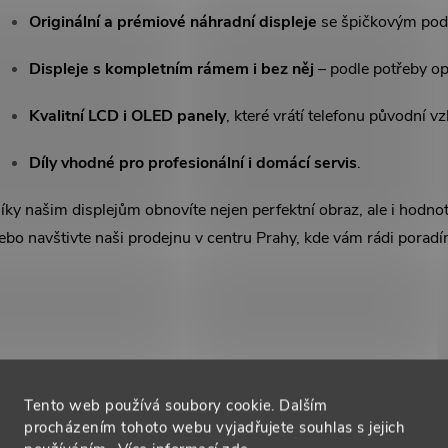
a
Originální a prémiové náhradní displeje
se špičkovým pod
c
Displeje s kompletním rámem i bez něj
– podle potřeby op
Kvalitní LCD i OLED panely
, které vrátí telefonu původní v
p
Díly vhodné pro profesionální i domácí servis
.
íky našim displejům obnovíte nejen perfektní obraz, ale i hodn
v
ebo navštivte naši prodejnu v centru Prahy, kde vám rádi pora
k
y
v
ý
Tento web používá soubory cookie. Dalším
p
procházením tohoto webu vyjadřujete souhlas s jejich