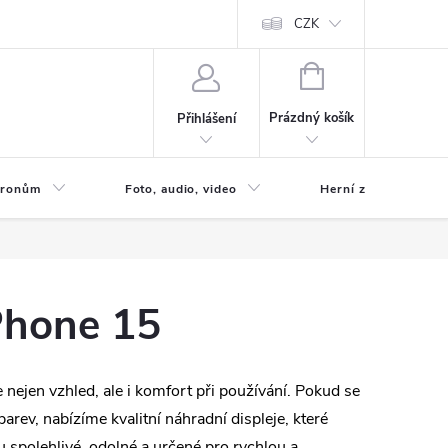
CZK
NÁKUPNÍ
KOŠÍK
Prázdný košík
Přihlášení
 Dronům
Foto, audio, video
Herní zóna
iPhone 15
e nejen vzhled, ale i komfort při používání. Pokud se
rev, nabízíme kvalitní náhradní displeje, které
u spolehlivé, odolné a určené pro rychlou a