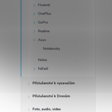
Huawei
OnePlus
GoPro
Realme
Asus
Notebooky
Nokia
Nářadí
Příslušenství k vysavačům
Příslušenství k Dronům
Foto, audio, video