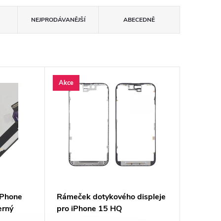
NEJPRODÁVANĚJŠÍ
ABECEDNĚ
Akce
iPhone
Rámeček dotykového displeje
erný
pro iPhone 15 HQ