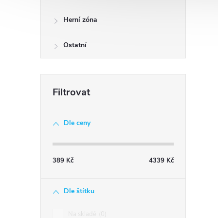
Herní zóna
Ostatní
Dle ceny
389
Kč
4339
Kč
Dle štítku
Na skladě
0