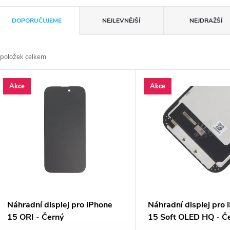
Ř
DOPORUČUJEME
NEJLEVNĚJŠÍ
NEJDRAŽŠÍ
a
položek celkem
z
V
Akce
Akce
e
ý
n
p
p
s
r
p
Náhradní displej pro iPhone
Náhradní displej pro 
o
15 ORI - Černý
15 Soft OLED HQ - Č