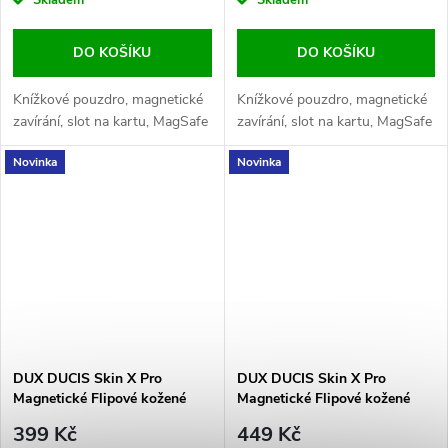
Skladem
Skladem
DO KOŠÍKU
DO KOŠÍKU
Knížkové pouzdro, magnetické
Knížkové pouzdro, magnetické
zavírání, slot na kartu, MagSafe
zavírání, slot na kartu, MagSafe
Novinka
Novinka
DUX DUCIS Skin X Pro
DUX DUCIS Skin X Pro
Magnetické Flipové kožené
Magnetické Flipové kožené
pouzdro pro iPhone 16 Pro
pouzdro pro iPhone 16 Pro
399 Kč
449 Kč
Max Black
Max Blue