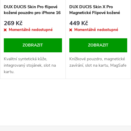
DUX DUCIS Skin Pro flipové
DUX DUCIS Skin X Pro
kožené pouzdro pro iPhone 16
Magnetické Flipové kožené
Pro Max Pink
pouzdro pro iPhone 16 Pro
269 Kč
449 Kč
Max Purple
Momentálně nedostupné
Momentálně nedostupné
ZOBRAZIT
ZOBRAZIT
Kvalitní syntetická kůže,
Knížkové pouzdro, magnetické
integrovaný stojánek, slot na
zavírání, slot na kartu, MagSafe
kartu.
O
v
l