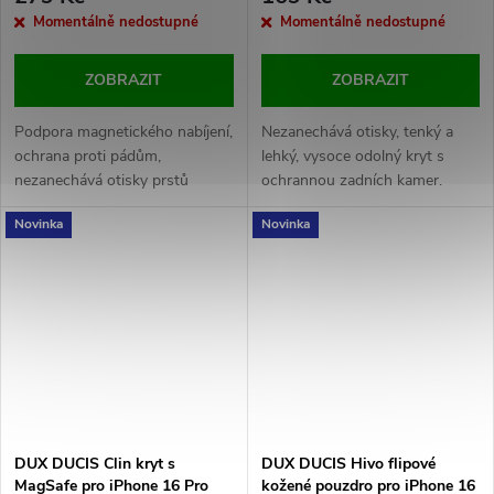
Momentálně nedostupné
Momentálně nedostupné
ZOBRAZIT
ZOBRAZIT
Podpora magnetického nabíjení,
Nezanechává otisky, tenký a
ochrana proti pádům,
lehký, vysoce odolný kryt s
nezanechává otisky prstů
ochrannou zadních kamer.
Novinka
Novinka
DUX DUCIS Clin kryt s
DUX DUCIS Hivo flipové
MagSafe pro iPhone 16 Pro
kožené pouzdro pro iPhone 16