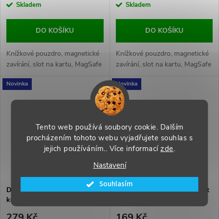
Skladem
Skladem
DO KOŠÍKU
DO KOŠÍKU
Knížkové pouzdro, magnetické
Knížkové pouzdro, magnetické
zavírání, slot na kartu, MagSafe
zavírání, slot na kartu, MagSafe
Novinka
Novinka
Tento web používá soubory cookie. Dalším
procházením tohoto webu vyjadřujete souhlas s
jejich používáním.. Více informací
zde
.
Nastavení
Souhlasím
DUX DUCIS Aimo Mag odolný
DUX DUCIS Aimo odolný kryt
kryt s Ring holderem pro
pro iPhone 16 Pro Max Black
iPhone 16 Pro Max Black
279 Kč
169 Kč