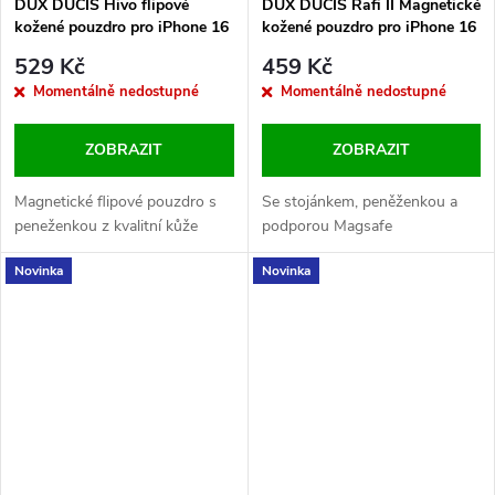
DUX DUCIS Hivo flipové
DUX DUCIS Rafi II Magnetické
kožené pouzdro pro iPhone 16
kožené pouzdro pro iPhone 16
Pro Max Brown
Pro Max Black
529 Kč
459 Kč
Momentálně nedostupné
Momentálně nedostupné
ZOBRAZIT
ZOBRAZIT
Magnetické flipové pouzdro s
Se stojánkem, peněženkou a
peneženkou z kvalitní kůže
podporou Magsafe
Novinka
Novinka