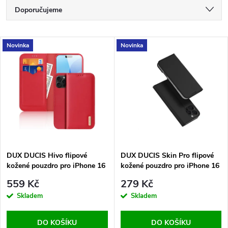
Ř
Doporučujeme
a
Nejlevnější
V
Novinka
Novinka
Nejdražší
z
ý
Nejprodávanější
e
p
Abecedně
n
i
í
s
p
DUX DUCIS Hivo flipové
DUX DUCIS Skin Pro flipové
kožené pouzdro pro iPhone 16
kožené pouzdro pro iPhone 16
p
Pro Max Red
Pro Max Black
r
559 Kč
279 Kč
r
Skladem
Skladem
o
o
DO KOŠÍKU
DO KOŠÍKU