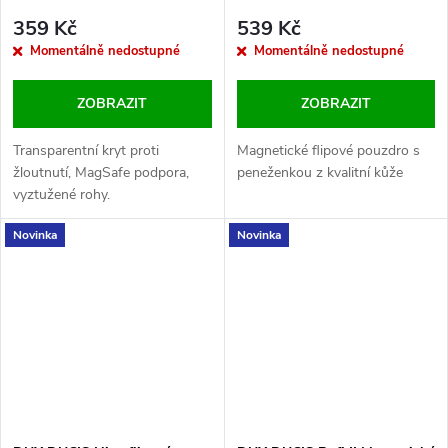
Max Transparent
Pro Max Black
359 Kč
539 Kč
Momentálně nedostupné
Momentálně nedostupné
ZOBRAZIT
ZOBRAZIT
Transparentní kryt proti
Magnetické flipové pouzdro s
žloutnutí, MagSafe podpora,
peneženkou z kvalitní kůže
vyztužené rohy.
Novinka
Novinka