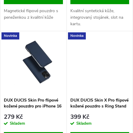
d
d
Magnetické flipové pouzdro s
Kvalitní syntetická kůže,
u
peneženkou z kvalitní kůže
integrovaný stojánek, slot na
kartu.
u
k
Novinka
Novinka
k
t
t
ů
ů
DUX DUCIS Skin Pro flipové
DUX DUCIS Skin X Pro flipové
kožené pouzdro pro iPhone 16
kožené pouzdro s Ring Stand
Pro Max Blue
pro iPhone 16 Pro Max Black
279 Kč
399 Kč
Skladem
Skladem